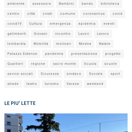
ambiente
assessore
Bambini
bando
biblioteca
centro
città
civati
comune
coronavirus
covid
covid19
Cultura
emergenza
epidemia
eventi
galimberti
Giovani
incontro
Lavori
Lavoro
lombardia
Mobilità
molinari
Mostra
Natale
Palazzo Estense
pandemia
presentazione
progetto
Quartieri
regione
sacro monte
Scuola
scuole
servizi sociali
Sicurezza
sindaco
Sociale
sport
strade
teatro
turismo
Varese
weekend
LE PIU' LETTE