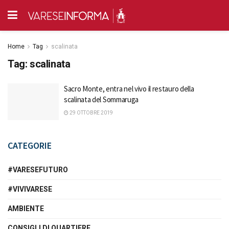
Home
Tag
scalinata
Tag:
scalinata
Sacro Monte, entra nel vivo il restauro della
scalinata del Sommaruga
29 OTTOBRE 2019
CATEGORIE
#VARESEFUTURO
#VIVIVARESE
AMBIENTE
CONSIGLI DI QUARTIERE