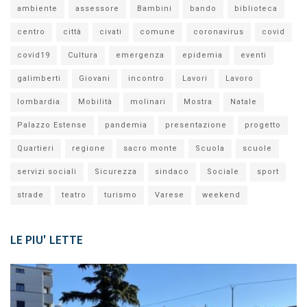
ambiente
assessore
Bambini
bando
biblioteca
centro
città
civati
comune
coronavirus
covid
covid19
Cultura
emergenza
epidemia
eventi
galimberti
Giovani
incontro
Lavori
Lavoro
lombardia
Mobilità
molinari
Mostra
Natale
Palazzo Estense
pandemia
presentazione
progetto
Quartieri
regione
sacro monte
Scuola
scuole
servizi sociali
Sicurezza
sindaco
Sociale
sport
strade
teatro
turismo
Varese
weekend
LE PIU' LETTE