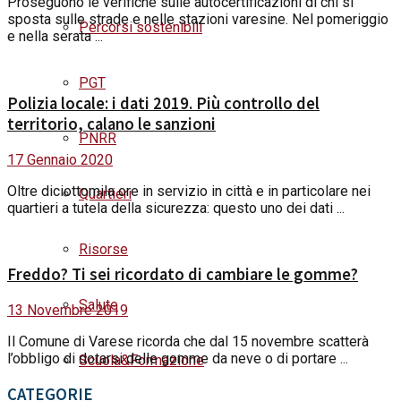
Proseguono le verifiche sulle autocertificazioni di chi si
sposta sulle strade e nelle stazioni varesine. Nel pomeriggio
Percorsi sostenibili
e nella serata ...
PGT
Polizia locale: i dati 2019. Più controllo del
territorio, calano le sanzioni
PNRR
17 Gennaio 2020
Oltre diciottomila ore in servizio in città e in particolare nei
Quartieri
quartieri a tutela della sicurezza: questo uno dei dati ...
Risorse
Freddo? Ti sei ricordato di cambiare le gomme?
Salute
13 Novembre 2019
Il Comune di Varese ricorda che dal 15 novembre scatterà
l’obbligo di dotarsi delle gomme da neve o di portare ...
Scuola&Formazione
CATEGORIE