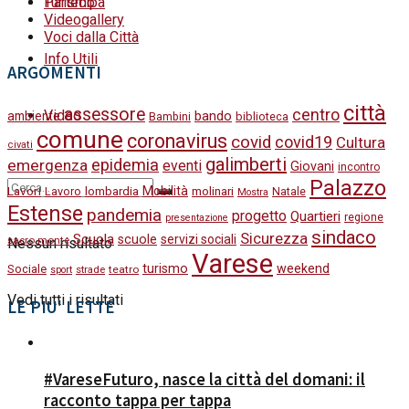
Turismo
Partecipa
Videogallery
Voci dalla Città
Info Utili
ARGOMENTI
città
assessore
centro
Video
bando
ambiente
Bambini
biblioteca
comune
coronavirus
covid
covid19
Cultura
civati
galimberti
epidemia
emergenza
eventi
Giovani
incontro
Palazzo
Lavori
Mobilità
molinari
Lavoro
lombardia
Natale
Mostra
Estense
pandemia
progetto
Quartieri
regione
presentazione
sindaco
Sicurezza
Scuola
scuole
servizi sociali
sacro monte
Nessun risultato
Varese
turismo
weekend
Sociale
strade
teatro
sport
Vedi tutti i risultati
LE PIU' LETTE
#VareseFuturo, nasce la città del domani: il
racconto tappa per tappa