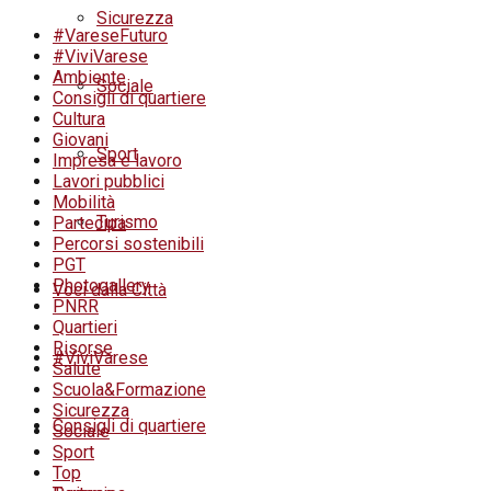
Sicurezza
#VareseFuturo
#ViviVarese
Ambiente
Sociale
Consigli di quartiere
Cultura
Giovani
Sport
Impresa e lavoro
Lavori pubblici
Mobilità
Turismo
Partecipa
Percorsi sostenibili
PGT
Photogallery
Voci dalla Città
PNRR
Quartieri
Risorse
#ViviVarese
Salute
Scuola&Formazione
Sicurezza
Consigli di quartiere
Sociale
Sport
Top