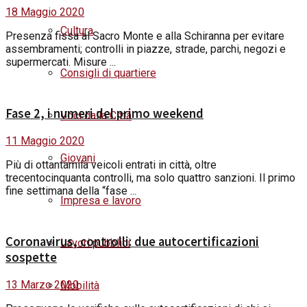
18 Maggio 2020
Cultura
Presenza fissa al Sacro Monte e alla Schiranna per evitare
assembramenti; controlli in piazze, strade, parchi, negozi e
supermercati. Misure ...
Consigli di quartiere
Fase 2, i numeri del primo weekend
Voci dalla Città
11 Maggio 2020
Giovani
Più di ottantamila veicoli entrati in città, oltre
trecentocinquanta controlli, ma solo quattro sanzioni. Il primo
fine settimana della “fase ...
Impresa e lavoro
Coronavirus, controlli: due autocertificazioni
Lavori pubblici
sospette
13 Marzo 2020
Mobilità