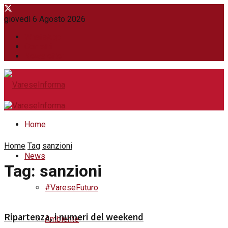
giovedì 6 Agosto 2026
WhatsApp
Contatti
Newsletter
Home
Home
Tag
sanzioni
News
Tag:
sanzioni
#VareseFuturo
Ripartenza, i numeri del weekend
Ambiente