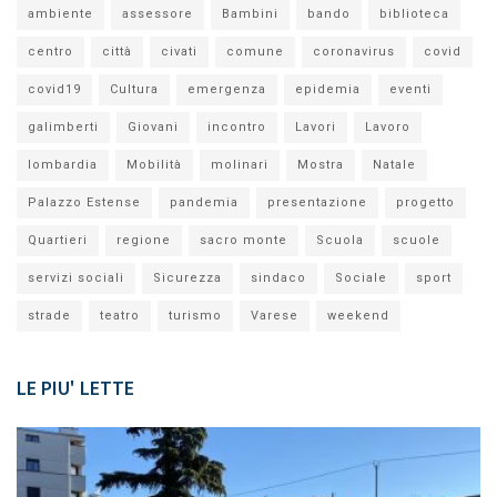
ambiente
assessore
Bambini
bando
biblioteca
centro
città
civati
comune
coronavirus
covid
covid19
Cultura
emergenza
epidemia
eventi
galimberti
Giovani
incontro
Lavori
Lavoro
lombardia
Mobilità
molinari
Mostra
Natale
Palazzo Estense
pandemia
presentazione
progetto
Quartieri
regione
sacro monte
Scuola
scuole
servizi sociali
Sicurezza
sindaco
Sociale
sport
strade
teatro
turismo
Varese
weekend
LE PIU' LETTE