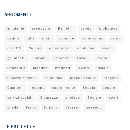
ARGOMENTI
ambiente
assessore
Bambini
bando
biblioteca
centro
città
civati
comune
coronavirus
covid
covid19
Cultura
emergenza
epidemia
eventi
galimberti
Giovani
incontro
Lavori
Lavoro
lombardia
Mobilità
molinari
Mostra
Natale
Palazzo Estense
pandemia
presentazione
progetto
Quartieri
regione
sacro monte
Scuola
scuole
servizi sociali
Sicurezza
sindaco
Sociale
sport
strade
teatro
turismo
Varese
weekend
LE PIU' LETTE