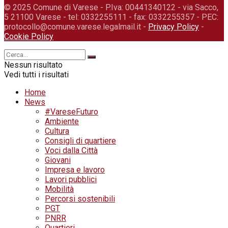
© 2025 Comune di Varese - P.Iva: 00441340122 - via Sacco,
5 21100 Varese - tel: 0332255111 - fax: 0332255357 - PEC:
protocollo@comune.varese.legalmail.it -
Privacy Policy
-
Cookie Policy
Nessun risultato
Vedi tutti i risultati
Home
News
#VareseFuturo
Ambiente
Cultura
Consigli di quartiere
Voci dalla Città
Giovani
Impresa e lavoro
Lavori pubblici
Mobilità
Percorsi sostenibili
PGT
PNRR
Quartieri