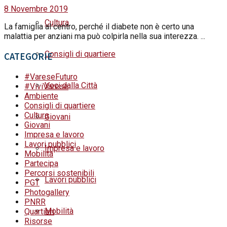
8 Novembre 2019
Cultura
La famiglia al centro, perché il diabete non è certo una
malattia per anziani ma può colpirla nella sua interezza. ...
Consigli di quartiere
CATEGORIE
#VareseFuturo
Voci dalla Città
#ViviVarese
Ambiente
Consigli di quartiere
Cultura
Giovani
Giovani
Impresa e lavoro
Lavori pubblici
Impresa e lavoro
Mobilità
Partecipa
Percorsi sostenibili
Lavori pubblici
PGT
Photogallery
PNRR
Mobilità
Quartieri
Risorse