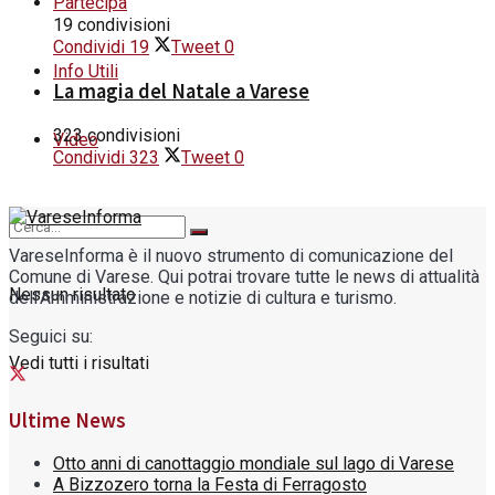
Partecipa
19 condivisioni
Condividi
19
Tweet
0
Info Utili
La magia del Natale a Varese
323 condivisioni
Video
Condividi
323
Tweet
0
VareseInforma è il nuovo strumento di comunicazione del
Comune di Varese. Qui potrai trovare tutte le news di attualità
Nessun risultato
dell'Amministrazione e notizie di cultura e turismo.
Seguici su:
Vedi tutti i risultati
Ultime News
Otto anni di canottaggio mondiale sul lago di Varese
A Bizzozero torna la Festa di Ferragosto