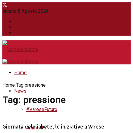
sabato 8 Agosto 2026
WhatsApp
Contatti
Newsletter
Home
Home
Tag
pressione
News
Tag:
pressione
#VareseFuturo
Giornata del diabete, le iniziative a Varese
Ambiente