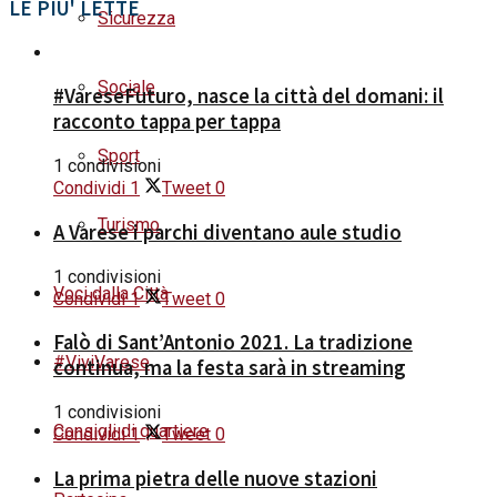
LE PIU' LETTE
Sicurezza
Sociale
#VareseFuturo, nasce la città del domani: il
racconto tappa per tappa
Sport
1 condivisioni
Condividi
1
Tweet
0
Turismo
A Varese i parchi diventano aule studio
1 condivisioni
Voci dalla Città
Condividi
1
Tweet
0
Falò di Sant’Antonio 2021. La tradizione
#ViviVarese
continua, ma la festa sarà in streaming
1 condivisioni
Consigli di quartiere
Condividi
1
Tweet
0
La prima pietra delle nuove stazioni