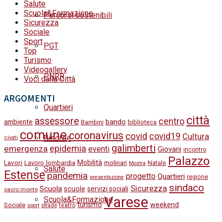
Salute
Scuola&Formazione
Percorsi sostenibili
Sicurezza
Sociale
Sport
PGT
Top
Turismo
Videogallery
PNRR
Voci dalla Città
ARGOMENTI
Quartieri
città
assessore
centro
bando
ambiente
Bambini
biblioteca
comune
coronavirus
covid
covid19
Cultura
Risorse
civati
galimberti
epidemia
emergenza
eventi
Giovani
incontro
Palazzo
Lavori
Mobilità
molinari
Lavoro
lombardia
Natale
Mostra
Salute
Estense
pandemia
progetto
Quartieri
regione
presentazione
sindaco
Sicurezza
Scuola
scuole
servizi sociali
sacro monte
Varese
Scuola&Formazione
turismo
weekend
Sociale
strade
teatro
sport