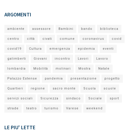
ARGOMENTI
ambiente
assessore
Bambini
bando
biblioteca
centro
città
civati
comune
coronavirus
covid
covid19
Cultura
emergenza
epidemia
eventi
galimberti
Giovani
incontro
Lavori
Lavoro
lombardia
Mobilità
molinari
Mostra
Natale
Palazzo Estense
pandemia
presentazione
progetto
Quartieri
regione
sacro monte
Scuola
scuole
servizi sociali
Sicurezza
sindaco
Sociale
sport
strade
teatro
turismo
Varese
weekend
LE PIU' LETTE