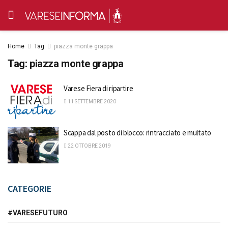
Home
Tag
piazza monte grappa
Tag:
piazza monte grappa
Varese Fiera di ripartire
11 SETTEMBRE 2020
Scappa dal posto di blocco: rintracciato e multato
22 OTTOBRE 2019
CATEGORIE
#VARESEFUTURO