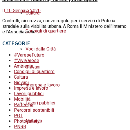
10 Gennaio 2020
Cultura
Controlli, sicurezza, nuove regole per i servizi di Polizia
stradale sulla viabilità urbana. A Roma il Ministero dell'Interno
Consigli di quartiere
e l'Associazione ...
CATEGORIE
Voci dalla Città
#VareseFuturo
#ViviVarese
Ambiente
Giovani
Consigli di quartiere
Cultura
Giovani
Impresa e lavoro
Impresa e lavoro
Lavori pubblici
Mobilità
Lavori pubblici
Partecipa
Percorsi sostenibili
PGT
Mobilità
Photogallery
PNRR