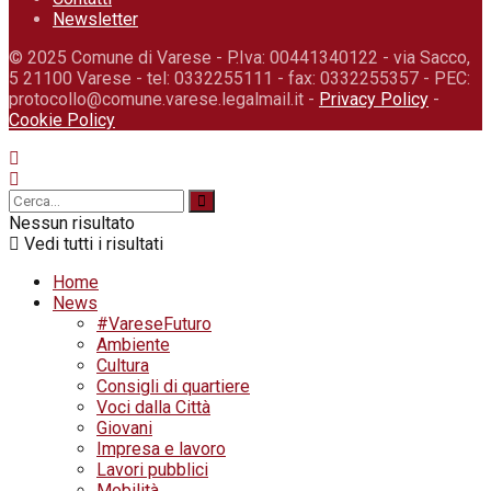
Newsletter
© 2025 Comune di Varese - P.Iva: 00441340122 - via Sacco,
5 21100 Varese - tel: 0332255111 - fax: 0332255357 - PEC:
protocollo@comune.varese.legalmail.it -
Privacy Policy
-
Cookie Policy
Nessun risultato
Vedi tutti i risultati
Home
News
#VareseFuturo
Ambiente
Cultura
Consigli di quartiere
Voci dalla Città
Giovani
Impresa e lavoro
Lavori pubblici
Mobilità