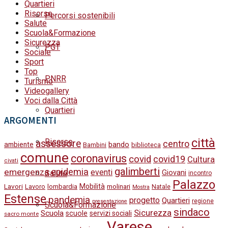
Quartieri
Risorse
Percorsi sostenibili
Salute
Scuola&Formazione
Sicurezza
PGT
Sociale
Sport
Top
PNRR
Turismo
Videogallery
Voci dalla Città
Quartieri
ARGOMENTI
città
Risorse
assessore
centro
bando
ambiente
Bambini
biblioteca
comune
coronavirus
covid
covid19
Cultura
civati
galimberti
epidemia
emergenza
eventi
Salute
Giovani
incontro
Palazzo
Lavori
Mobilità
molinari
Lavoro
lombardia
Natale
Mostra
Estense
pandemia
progetto
Quartieri
regione
presentazione
Scuola&Formazione
sindaco
Sicurezza
Scuola
scuole
servizi sociali
sacro monte
Varese