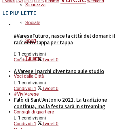
turismo
weekend
Sociale
strade
teatro
sport
Sicurezza
LE PIU' LETTE
Sociale
#VareseFuturo, nasce la città del domani: il
Sport
racconto tappa per tappa
1 condivisioni
Turismo
Condividi
1
Tweet
0
A Varese i parchi diventano aule studio
Voci dalla Città
1 condivisioni
Condividi
1
Tweet
0
#ViviVarese
Falò di Sant’Antonio 2021. La tradizione
continua, ma la festa sarà in streaming
Consigli di quartiere
1 condivisioni
Condividi
1
Tweet
0