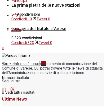
Partecipa
La prima pietra delle nuove stazioni
19 condivisioni
Info Utili
Condividi
19
Tweet
0
La magia del Natale a Varese
Video
323 condivisioni
Condividi
323
Tweet
0
VareseInforma è il nuovo strumento di comunicazione del
Comune di Varese. Qui potrai trovare tutte le news di attualità
dell'Amministrazione e notizie di cultura e turismo.
Nessun risultato
Seguici su:
Vedi tutti i risultati
Ultime News