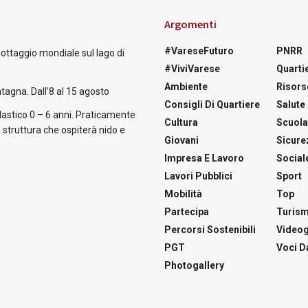
Argomenti
#VareseFuturo
PNRR
nottaggio mondiale sul lago di
#ViviVarese
Quartie
Ambiente
Risors
tagna. Dall’8 al 15 agosto
Consigli Di Quartiere
Salute
astico 0 – 6 anni. Praticamente
Cultura
Scuol
 struttura che ospiterà nido e
Giovani
Sicure
Impresa E Lavoro
Social
Lavori Pubblici
Sport
Mobilità
Top
Partecipa
Turis
Percorsi Sostenibili
Videog
PGT
Voci Da
Photogallery