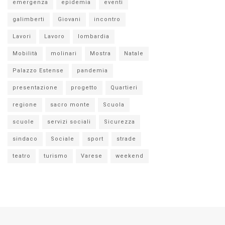
emergenza
epidemia
eventi
galimberti
Giovani
incontro
Lavori
Lavoro
lombardia
Mobilità
molinari
Mostra
Natale
Palazzo Estense
pandemia
presentazione
progetto
Quartieri
regione
sacro monte
Scuola
scuole
servizi sociali
Sicurezza
sindaco
Sociale
sport
strade
teatro
turismo
Varese
weekend