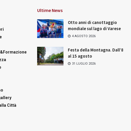
Ultime News
Otto anni di canottaggio
mondiale sul lago di Varese
ri
4 AGOSTO 2026
e
Festa della Montagna. Dall’8
a&Formazione
al 15 agosto
zza
31 LUGLIO 2026
e
mo
allery
lla Città