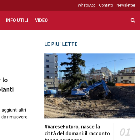
WhatsApp
Contatti
Newsletter
INFO UTILI
VIDEO
LE PIU' LETTE
 lo
lanti
aggiunti altri
, da rimuovere.
#VareseFuturo, nasce la
città del domani: il racconto