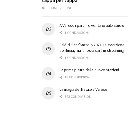
tappa per tappa
1 CONDIVISIONI
A Varese i parchi diventano aule studio
1 CONDIVISIONI
Falò di Sant’Antonio 2021. La tradizione
continua, ma la festa sarà in streaming
1 CONDIVISIONI
La prima pietra delle nuove stazioni
19 CONDIVISIONI
La magia del Natale a Varese
323 CONDIVISIONI