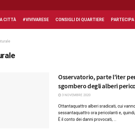
A CITTÀ
#VIVIVARESE
CONSIGLI DI QUARTIERE
PARTECIPA
turale
urale
Osservatorio, parte l’iter per
sgombero degli alberi perico
3 NOVEMBRE 2020
Ottantaquattro alberi sradicati, cui vanno 
sessantaquattro ora pericolanti e, quindi
È il conto dei danni provocati, ...