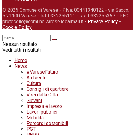
© 2025 Comune di Varese - P.Iva: 00441340122 - via Sacco,
5 21100 Varese - tel: 0332255111 - fax: 0332255357 - PEC:
protocollo@comune.varese.legalmail.it -
Privacy Policy
-
Cookie Policy
Nessun risultato
Vedi tutti i risultati
Home
News
#VareseFuturo
Ambiente
Cultura
Consigli di quartiere
Voci dalla Città
Giovani
Impresa e lavoro
Lavori pubblici
Mobilità
Percorsi sostenibili
PGT
PNRR