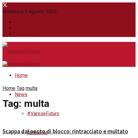
domenica 9 Agosto 2026
WhatsApp
Contatti
Newsletter
Home
Home
Tag
multa
News
Tag:
multa
#VareseFuturo
Scappa dal posto di blocco: rintracciato e multato
Ambiente