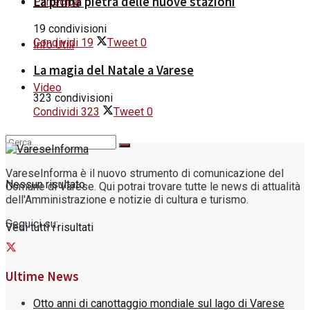
La prima pietra delle nuove stazioni
Partecipa
19 condivisioni
Condividi
19
Tweet
0
Info Utili
La magia del Natale a Varese
Video
323 condivisioni
Condividi
323
Tweet
0
VareseInforma è il nuovo strumento di comunicazione del
Nessun risultato
Comune di Varese. Qui potrai trovare tutte le news di attualità
dell'Amministrazione e notizie di cultura e turismo.
Seguici su:
Vedi tutti i risultati
Ultime News
Otto anni di canottaggio mondiale sul lago di Varese