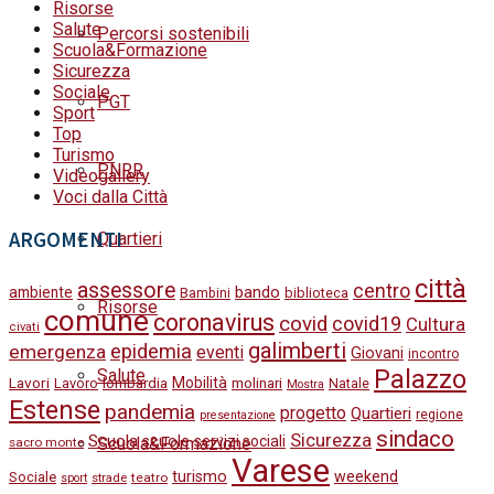
Risorse
Salute
Percorsi sostenibili
Scuola&Formazione
Sicurezza
Sociale
PGT
Sport
Top
Turismo
PNRR
Videogallery
Voci dalla Città
ARGOMENTI
Quartieri
città
assessore
centro
bando
ambiente
Bambini
biblioteca
Risorse
comune
coronavirus
covid
covid19
Cultura
civati
galimberti
epidemia
emergenza
eventi
Giovani
incontro
Palazzo
Salute
Lavori
Mobilità
molinari
Lavoro
lombardia
Natale
Mostra
Estense
pandemia
progetto
Quartieri
regione
presentazione
sindaco
Sicurezza
Scuola
scuole
servizi sociali
Scuola&Formazione
sacro monte
Varese
turismo
weekend
Sociale
strade
teatro
sport