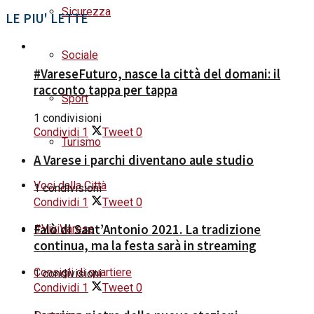
Sicurezza
LE PIU' LETTE
Sociale
#VareseFuturo, nasce la città del domani: il
racconto tappa per tappa
Sport
1 condivisioni
Condividi
1
Tweet
0
Turismo
A Varese i parchi diventano aule studio
Voci dalla Città
1 condivisioni
Condividi
1
Tweet
0
Falò di Sant’Antonio 2021. La tradizione
#ViviVarese
continua, ma la festa sarà in streaming
Consigli di quartiere
1 condivisioni
Condividi
1
Tweet
0