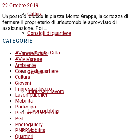
22 Ottobre 2019
Cultura
Un posto di blocco in piazza Monte Grappa, la certezza di
fermare il proprietario di un'automobile sprovvisto di
assicurazione. Poi ...
Consigli di quartiere
CATEGORIE
Voci dalla Città
#VareseFuturo
#ViviVarese
Ambiente
Consigli di quartiere
Giovani
Cultura
Giovani
Impresa e lavoro
Impresa e lavoro
Lavori pubblici
Mobilità
Partecipa
Lavori pubblici
Percorsi sostenibili
PGT
Photogallery
Mobilità
PNRR
Quartieri