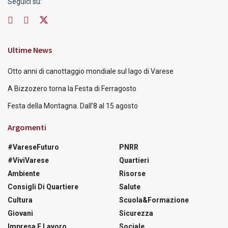
Seguici su:
Ultime News
Otto anni di canottaggio mondiale sul lago di Varese
A Bizzozero torna la Festa di Ferragosto
Festa della Montagna. Dall’8 al 15 agosto
Argomenti
#VareseFuturo
PNRR
#ViviVarese
Quartieri
Ambiente
Risorse
Consigli Di Quartiere
Salute
Cultura
Scuola&Formazione
Giovani
Sicurezza
Impresa E Lavoro
Sociale