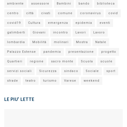
ambiente
assessore
Bambini
bando
biblioteca
centro
città
civati
comune
coronavirus
covid
covid19
Cultura
emergenza
epidemia
eventi
galimberti
Giovani
incontro
Lavori
Lavoro
lombardia
Mobilità
molinari
Mostra
Natale
Palazzo Estense
pandemia
presentazione
progetto
Quartieri
regione
sacro monte
Scuola
scuole
servizi sociali
Sicurezza
sindaco
Sociale
sport
strade
teatro
turismo
Varese
weekend
LE PIU' LETTE