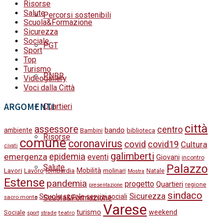
Risorse
Salute
Percorsi sostenibili
Scuola&Formazione
Sicurezza
Sociale
PGT
Sport
Top
Turismo
PNRR
Videogallery
Voci dalla Città
ARGOMENTI
Quartieri
città
assessore
centro
bando
ambiente
Bambini
biblioteca
Risorse
comune
coronavirus
covid
covid19
Cultura
civati
galimberti
epidemia
emergenza
eventi
Giovani
incontro
Palazzo
Salute
Lavori
Mobilità
molinari
Lavoro
lombardia
Natale
Mostra
Estense
pandemia
progetto
Quartieri
regione
presentazione
sindaco
Sicurezza
Scuola
scuole
servizi sociali
Scuola&Formazione
sacro monte
Varese
turismo
weekend
Sociale
strade
teatro
sport