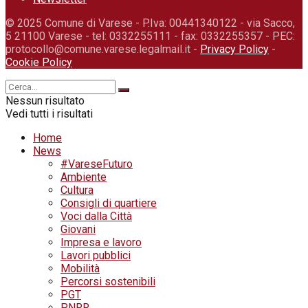
© 2025 Comune di Varese - P.Iva: 00441340122 - via Sacco,
5 21100 Varese - tel: 0332255111 - fax: 0332255357 - PEC:
protocollo@comune.varese.legalmail.it -
Privacy Policy
-
Cookie Policy
Nessun risultato
Vedi tutti i risultati
Home
News
#VareseFuturo
Ambiente
Cultura
Consigli di quartiere
Voci dalla Città
Giovani
Impresa e lavoro
Lavori pubblici
Mobilità
Percorsi sostenibili
PGT
PNRR