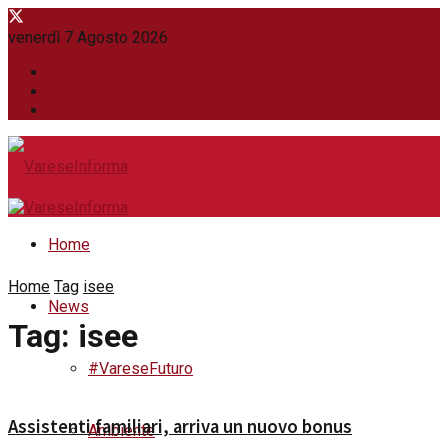
venerdì 7 Agosto 2026
WhatsApp
Contatti
Newsletter
Home
Home
Tag
isee
News
Tag:
isee
#VareseFuturo
Assistenti familiari, arriva un nuovo bonus
Ambiente