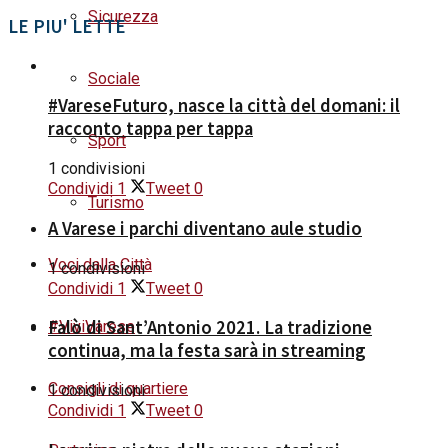
Sicurezza
LE PIU' LETTE
Sociale
#VareseFuturo, nasce la città del domani: il
racconto tappa per tappa
Sport
1 condivisioni
Condividi
1
Tweet
0
Turismo
A Varese i parchi diventano aule studio
Voci dalla Città
1 condivisioni
Condividi
1
Tweet
0
Falò di Sant’Antonio 2021. La tradizione
#ViviVarese
continua, ma la festa sarà in streaming
Consigli di quartiere
1 condivisioni
Condividi
1
Tweet
0