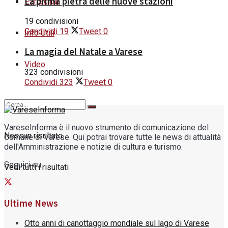
La prima pietra delle nuove stazioni
Partecipa
19 condivisioni
Condividi
19
Tweet
0
Info Utili
La magia del Natale a Varese
Video
323 condivisioni
Condividi
323
Tweet
0
VareseInforma è il nuovo strumento di comunicazione del
Nessun risultato
Comune di Varese. Qui potrai trovare tutte le news di attualità
dell'Amministrazione e notizie di cultura e turismo.
Seguici su:
Vedi tutti i risultati
Ultime News
Otto anni di canottaggio mondiale sul lago di Varese