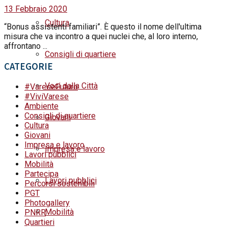
13 Febbraio 2020
Cultura
“Bonus assistenti familiari”. È questo il nome dell'ultima
misura che va incontro a quei nuclei che, al loro interno,
affrontano ...
Consigli di quartiere
CATEGORIE
Voci dalla Città
#VareseFuturo
#ViviVarese
Ambiente
Consigli di quartiere
Giovani
Cultura
Giovani
Impresa e lavoro
Impresa e lavoro
Lavori pubblici
Mobilità
Partecipa
Lavori pubblici
Percorsi sostenibili
PGT
Photogallery
Mobilità
PNRR
Quartieri