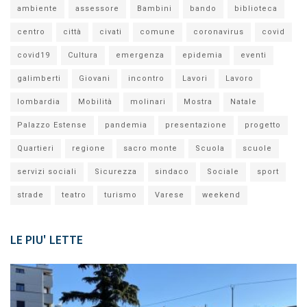
ambiente
assessore
Bambini
bando
biblioteca
centro
città
civati
comune
coronavirus
covid
covid19
Cultura
emergenza
epidemia
eventi
galimberti
Giovani
incontro
Lavori
Lavoro
lombardia
Mobilità
molinari
Mostra
Natale
Palazzo Estense
pandemia
presentazione
progetto
Quartieri
regione
sacro monte
Scuola
scuole
servizi sociali
Sicurezza
sindaco
Sociale
sport
strade
teatro
turismo
Varese
weekend
LE PIU' LETTE