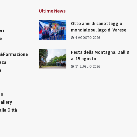
Ultime News
Otto anni di canottaggio
mondiale sul lago di Varese
ri
4 AGOSTO 2026
e
Festa della Montagna. Dall’8
a&Formazione
al 15 agosto
zza
31 LUGLIO 2026
e
mo
allery
lla Città