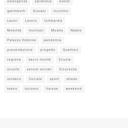
emergenza
epidemia
eventi
galimberti
Giovani
incontro
Lavori
Lavoro
lombardia
Mobilità
molinari
Mostra
Natale
Palazzo Estense
pandemia
presentazione
progetto
Quartieri
regione
sacro monte
Scuola
scuole
servizi sociali
Sicurezza
sindaco
Sociale
sport
strade
teatro
turismo
Varese
weekend