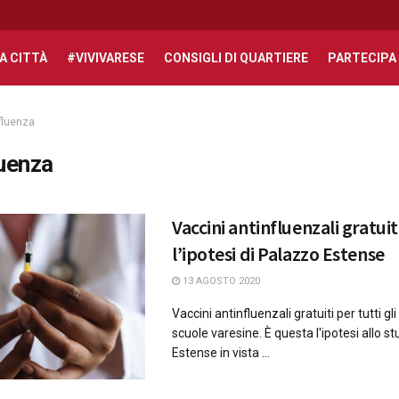
A CITTÀ
#VIVIVARESE
CONSIGLI DI QUARTIERE
PARTECIPA
fluenza
luenza
Vaccini antinfluenzali gratuit
l’ipotesi di Palazzo Estense
13 AGOSTO 2020
Vaccini antinfluenzali gratuiti per tutti gli
scuole varesine. È questa l'ipotesi allo s
Estense in vista ...