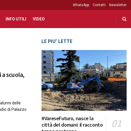
WhatsApp
Contatti
Newsletter
INFO UTILI
VIDEO
LE PIU' LETTE
i a scuola,
 alunni delle
tudio di Palazzo
#VareseFuturo, nasce la
città del domani: il racconto