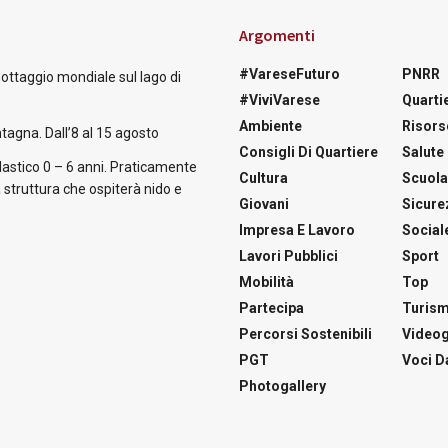
Argomenti
#VareseFuturo
PNRR
nottaggio mondiale sul lago di
#ViviVarese
Quartie
Ambiente
Risors
tagna. Dall’8 al 15 agosto
Consigli Di Quartiere
Salute
astico 0 – 6 anni. Praticamente
Cultura
Scuol
 struttura che ospiterà nido e
Giovani
Sicure
Impresa E Lavoro
Social
Lavori Pubblici
Sport
Mobilità
Top
Partecipa
Turis
Percorsi Sostenibili
Videog
PGT
Voci Da
Photogallery