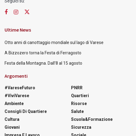
Seguici su:
Ultime News
Otto anni di canottaggio mondiale sul lago di Varese
A Bizzozero torna la Festa di Ferragosto
Festa della Montagna. Dall’8 al 15 agosto
Argomenti
#VareseFuturo
PNRR
#ViviVarese
Quartieri
Ambiente
Risorse
Consigli Di Quartiere
Salute
Cultura
Scuola&Formazione
Giovani
Sicurezza
Impresa E Lavoro
Sociale