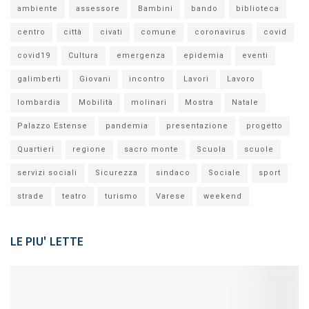
ambiente
assessore
Bambini
bando
biblioteca
centro
città
civati
comune
coronavirus
covid
covid19
Cultura
emergenza
epidemia
eventi
galimberti
Giovani
incontro
Lavori
Lavoro
lombardia
Mobilità
molinari
Mostra
Natale
Palazzo Estense
pandemia
presentazione
progetto
Quartieri
regione
sacro monte
Scuola
scuole
servizi sociali
Sicurezza
sindaco
Sociale
sport
strade
teatro
turismo
Varese
weekend
LE PIU' LETTE