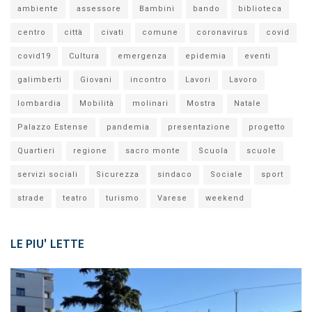
ambiente
assessore
Bambini
bando
biblioteca
centro
città
civati
comune
coronavirus
covid
covid19
Cultura
emergenza
epidemia
eventi
galimberti
Giovani
incontro
Lavori
Lavoro
lombardia
Mobilità
molinari
Mostra
Natale
Palazzo Estense
pandemia
presentazione
progetto
Quartieri
regione
sacro monte
Scuola
scuole
servizi sociali
Sicurezza
sindaco
Sociale
sport
strade
teatro
turismo
Varese
weekend
LE PIU' LETTE