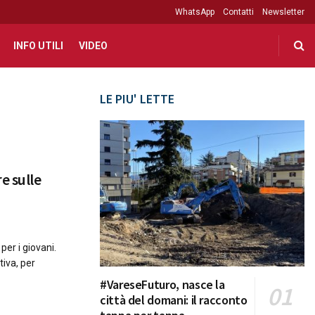
WhatsApp
Contatti
Newsletter
INFO UTILI
VIDEO
LE PIU' LETTE
e sulle
per i giovani.
tiva, per
#VareseFuturo, nasce la
città del domani: il racconto