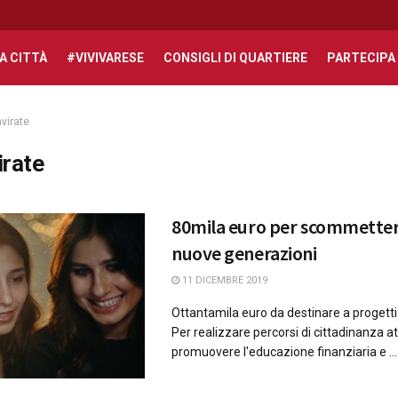
A CITTÀ
#VIVIVARESE
CONSIGLI DI QUARTIERE
PARTECIPA
virate
irate
80mila euro per scommetter
nuove generazioni
11 DICEMBRE 2019
Ottantamila euro da destinare a progetti 
Per realizzare percorsi di cittadinanza at
promuovere l'educazione finanziaria e ...