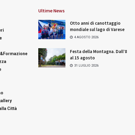
Ultime News
Otto anni di canottaggio
mondiale sul lago di Varese
ri
4 AGOSTO 2026
e
Festa della Montagna. Dall’8
a&Formazione
al 15 agosto
zza
31 LUGLIO 2026
e
mo
allery
lla Città