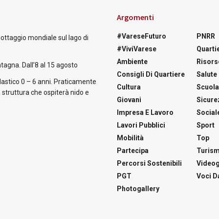
Argomenti
#VareseFuturo
PNRR
nottaggio mondiale sul lago di
#ViviVarese
Quartie
Ambiente
Risors
tagna. Dall’8 al 15 agosto
Consigli Di Quartiere
Salute
astico 0 – 6 anni. Praticamente
Cultura
Scuol
 struttura che ospiterà nido e
Giovani
Sicure
Impresa E Lavoro
Social
Lavori Pubblici
Sport
Mobilità
Top
Partecipa
Turis
Percorsi Sostenibili
Videog
PGT
Voci Da
Photogallery