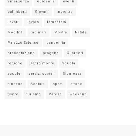
emergenza
epidemia
eventi
galimberti
Giovani
incontro
Lavori
Lavoro
lombardia
Mobilità
molinari
Mostra
Natale
Palazzo Estense
pandemia
presentazione
progetto
Quartieri
regione
sacro monte
Scuola
scuole
servizi sociali
Sicurezza
sindaco
Sociale
sport
strade
teatro
turismo
Varese
weekend