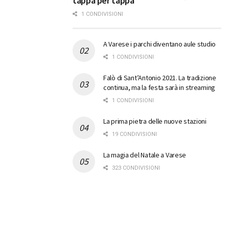
tappa per tappa
1 CONDIVISIONI
A Varese i parchi diventano aule studio
1 CONDIVISIONI
Falò di Sant’Antonio 2021. La tradizione
continua, ma la festa sarà in streaming
1 CONDIVISIONI
La prima pietra delle nuove stazioni
19 CONDIVISIONI
La magia del Natale a Varese
323 CONDIVISIONI