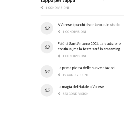
tappa per tappa
1 CONDIVISIONI
A Varese i parchi diventano aule studio
1 CONDIVISIONI
Falò di Sant’Antonio 2021. La tradizione
continua, ma la festa sarà in streaming
1 CONDIVISIONI
La prima pietra delle nuove stazioni
19 CONDIVISIONI
La magia del Natale a Varese
323 CONDIVISIONI