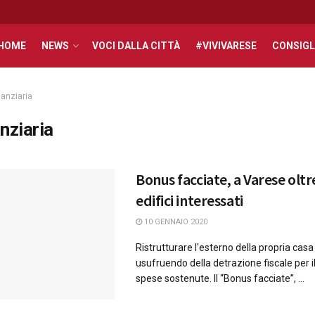
HOME
NEWS
VOCI DALLA CITTÀ
#VIVIVARESE
CONSIGL
nanziaria
nziaria
Bonus facciate, a Varese oltr
edifici interessati
10 GENNAIO 2020
Ristrutturare l'esterno della propria casa
usufruendo della detrazione fiscale per i
spese sostenute. Il “Bonus facciate”, ...