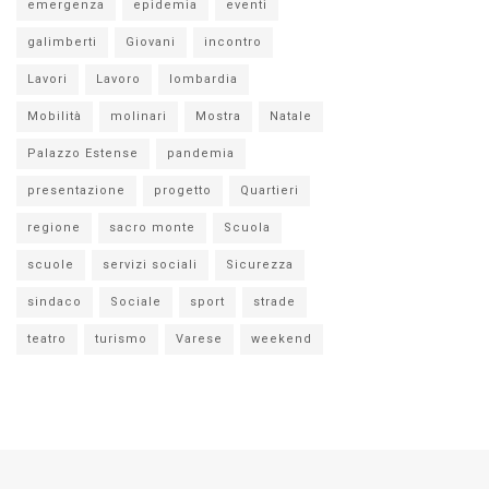
emergenza
epidemia
eventi
galimberti
Giovani
incontro
Lavori
Lavoro
lombardia
Mobilità
molinari
Mostra
Natale
Palazzo Estense
pandemia
presentazione
progetto
Quartieri
regione
sacro monte
Scuola
scuole
servizi sociali
Sicurezza
sindaco
Sociale
sport
strade
teatro
turismo
Varese
weekend