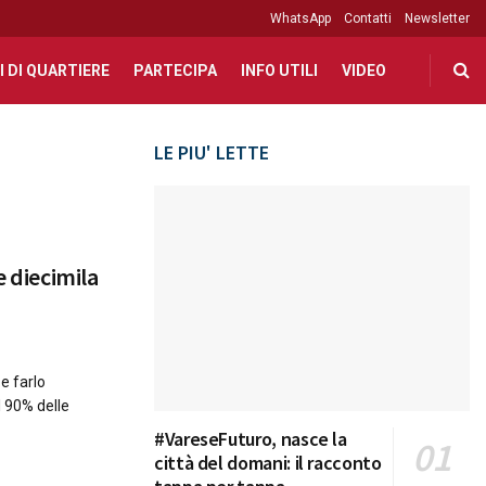
WhatsApp
Contatti
Newsletter
I DI QUARTIERE
PARTECIPA
INFO UTILI
VIDEO
LE PIU' LETTE
e diecimila
 e farlo
l 90% delle
#VareseFuturo, nasce la
città del domani: il racconto