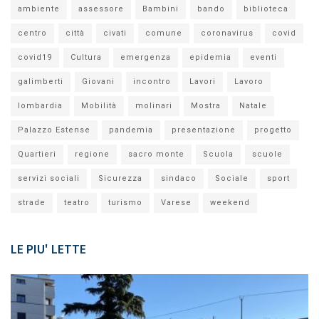
ambiente
assessore
Bambini
bando
biblioteca
centro
città
civati
comune
coronavirus
covid
covid19
Cultura
emergenza
epidemia
eventi
galimberti
Giovani
incontro
Lavori
Lavoro
lombardia
Mobilità
molinari
Mostra
Natale
Palazzo Estense
pandemia
presentazione
progetto
Quartieri
regione
sacro monte
Scuola
scuole
servizi sociali
Sicurezza
sindaco
Sociale
sport
strade
teatro
turismo
Varese
weekend
LE PIU' LETTE