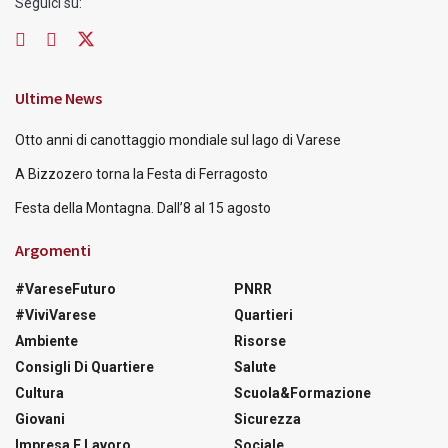
Seguici su:
Ultime News
Otto anni di canottaggio mondiale sul lago di Varese
A Bizzozero torna la Festa di Ferragosto
Festa della Montagna. Dall’8 al 15 agosto
Argomenti
#VareseFuturo
PNRR
#ViviVarese
Quartieri
Ambiente
Risorse
Consigli Di Quartiere
Salute
Cultura
Scuola&Formazione
Giovani
Sicurezza
Impresa E Lavoro
Sociale