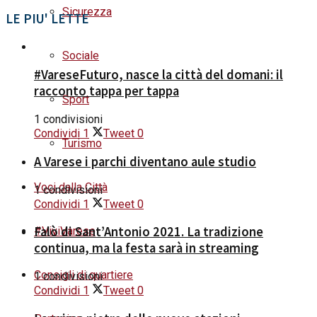
Sicurezza
LE PIU' LETTE
Sociale
#VareseFuturo, nasce la città del domani: il
racconto tappa per tappa
Sport
1 condivisioni
Condividi
1
Tweet
0
Turismo
A Varese i parchi diventano aule studio
Voci dalla Città
1 condivisioni
Condividi
1
Tweet
0
Falò di Sant’Antonio 2021. La tradizione
#ViviVarese
continua, ma la festa sarà in streaming
Consigli di quartiere
1 condivisioni
Condividi
1
Tweet
0