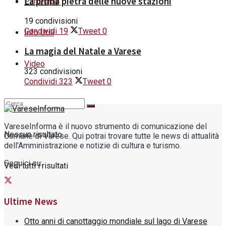
La prima pietra delle nuove stazioni
Partecipa
19 condivisioni
Condividi
19
Tweet
0
Info Utili
La magia del Natale a Varese
Video
323 condivisioni
Condividi
323
Tweet
0
VareseInforma è il nuovo strumento di comunicazione del
Nessun risultato
Comune di Varese. Qui potrai trovare tutte le news di attualità
dell'Amministrazione e notizie di cultura e turismo.
Seguici su:
Vedi tutti i risultati
Ultime News
Otto anni di canottaggio mondiale sul lago di Varese