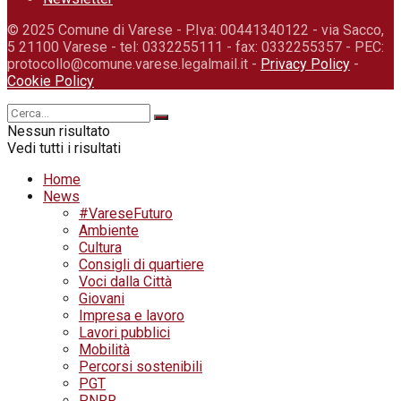
© 2025 Comune di Varese - P.Iva: 00441340122 - via Sacco,
5 21100 Varese - tel: 0332255111 - fax: 0332255357 - PEC:
protocollo@comune.varese.legalmail.it -
Privacy Policy
-
Cookie Policy
Nessun risultato
Vedi tutti i risultati
Home
News
#VareseFuturo
Ambiente
Cultura
Consigli di quartiere
Voci dalla Città
Giovani
Impresa e lavoro
Lavori pubblici
Mobilità
Percorsi sostenibili
PGT
PNRR