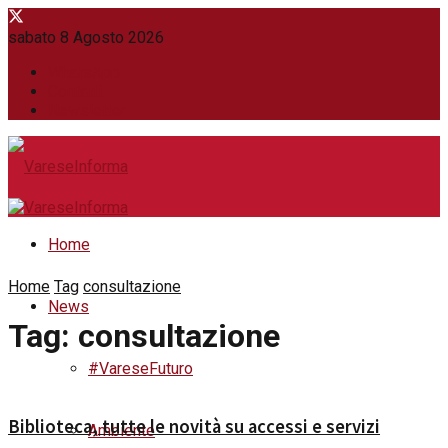
sabato 8 Agosto 2026
WhatsApp
Contatti
Newsletter
Home
Home
Tag
consultazione
News
Tag:
consultazione
#VareseFuturo
Biblioteca, tutte le novità su accessi e servizi
Ambiente