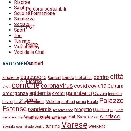
Risorse
Salute
Percorsi sostenibili
Scuola&Formazione
Sicurezza
Sociale
PGT
Sport
Top
Turismo
PNRR
Videogallery
Voci dalla Città
ARGOMENTI
Quartieri
città
assessore
centro
bando
ambiente
Bambini
biblioteca
Risorse
comune
coronavirus
covid
covid19
Cultura
civati
galimberti
epidemia
emergenza
eventi
Giovani
incontro
Palazzo
Salute
Lavori
Mobilità
molinari
Lavoro
lombardia
Natale
Mostra
Estense
pandemia
progetto
Quartieri
regione
presentazione
sindaco
Sicurezza
Scuola
scuole
servizi sociali
Scuola&Formazione
sacro monte
Varese
turismo
weekend
Sociale
strade
teatro
sport