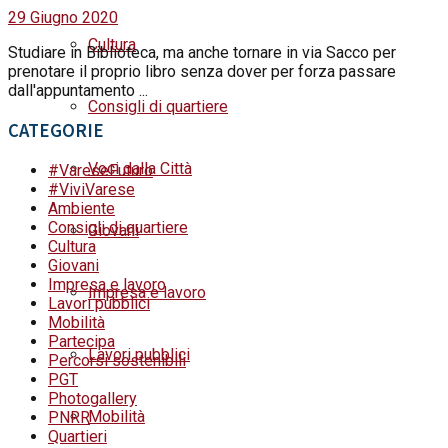
29 Giugno 2020
Cultura
Studiare in Biblioteca, ma anche tornare in via Sacco per
prenotare il proprio libro senza dover per forza passare
dall'appuntamento ...
Consigli di quartiere
CATEGORIE
Voci dalla Città
#VareseFuturo
#ViviVarese
Ambiente
Consigli di quartiere
Giovani
Cultura
Giovani
Impresa e lavoro
Impresa e lavoro
Lavori pubblici
Mobilità
Partecipa
Lavori pubblici
Percorsi sostenibili
PGT
Photogallery
Mobilità
PNRR
Quartieri