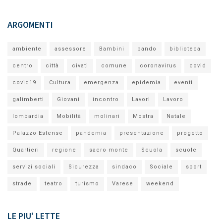
ARGOMENTI
ambiente
assessore
Bambini
bando
biblioteca
centro
città
civati
comune
coronavirus
covid
covid19
Cultura
emergenza
epidemia
eventi
galimberti
Giovani
incontro
Lavori
Lavoro
lombardia
Mobilità
molinari
Mostra
Natale
Palazzo Estense
pandemia
presentazione
progetto
Quartieri
regione
sacro monte
Scuola
scuole
servizi sociali
Sicurezza
sindaco
Sociale
sport
strade
teatro
turismo
Varese
weekend
LE PIU' LETTE