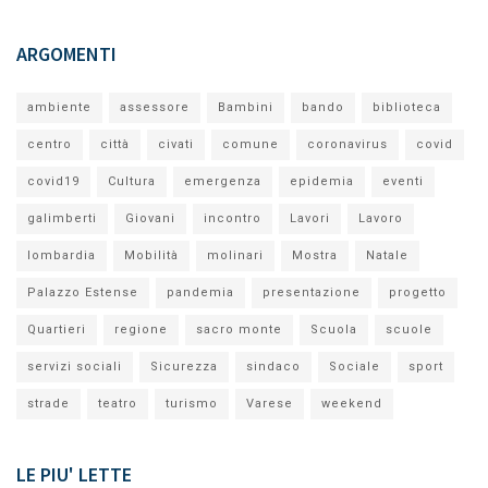
ARGOMENTI
ambiente
assessore
Bambini
bando
biblioteca
centro
città
civati
comune
coronavirus
covid
covid19
Cultura
emergenza
epidemia
eventi
galimberti
Giovani
incontro
Lavori
Lavoro
lombardia
Mobilità
molinari
Mostra
Natale
Palazzo Estense
pandemia
presentazione
progetto
Quartieri
regione
sacro monte
Scuola
scuole
servizi sociali
Sicurezza
sindaco
Sociale
sport
strade
teatro
turismo
Varese
weekend
LE PIU' LETTE