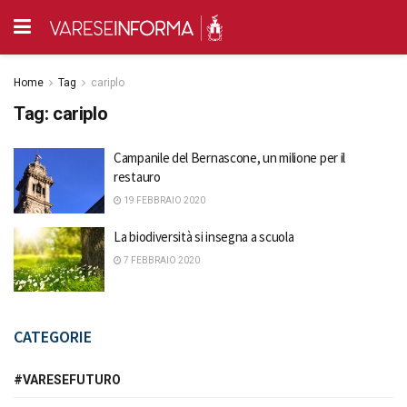
Home
Tag
cariplo
Tag:
cariplo
Campanile del Bernascone, un milione per il
restauro
19 FEBBRAIO 2020
La biodiversità si insegna a scuola
7 FEBBRAIO 2020
CATEGORIE
#VARESEFUTURO