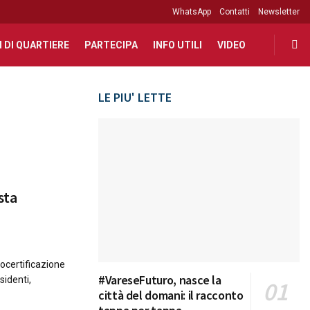
WhatsApp
Contatti
Newsletter
I DI QUARTIERE
PARTECIPA
INFO UTILI
VIDEO
LE PIU' LETTE
sta
ocertificazione
#VareseFuturo, nasce la
sidenti,
città del domani: il racconto