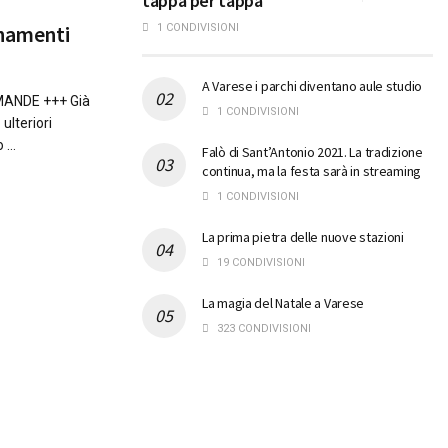
tappa per tappa
rnamenti
1 CONDIVISIONI
A Varese i parchi diventano aule studio
ANDE +++ Già
1 CONDIVISIONI
 ulteriori
...
Falò di Sant’Antonio 2021. La tradizione
continua, ma la festa sarà in streaming
1 CONDIVISIONI
La prima pietra delle nuove stazioni
19 CONDIVISIONI
La magia del Natale a Varese
323 CONDIVISIONI