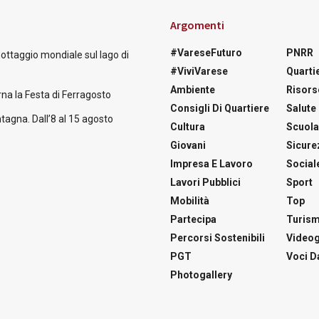
Argomenti
#VareseFuturo
PNRR
nottaggio mondiale sul lago di
#ViviVarese
Quartie
Ambiente
Risors
na la Festa di Ferragosto
Consigli Di Quartiere
Salute
tagna. Dall’8 al 15 agosto
Cultura
Scuol
Giovani
Sicure
Impresa E Lavoro
Social
Lavori Pubblici
Sport
Mobilità
Top
Partecipa
Turis
Percorsi Sostenibili
Videog
PGT
Voci Da
Photogallery