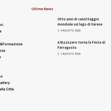
Ultime News
Otto anni di canottaggio
mondiale sul lago di Varese
ri
4 AGOSTO 2026
e
A Bizzozero torna la Festa di
a&Formazione
Ferragosto
zza
1 AGOSTO 2026
e
mo
allery
lla Città