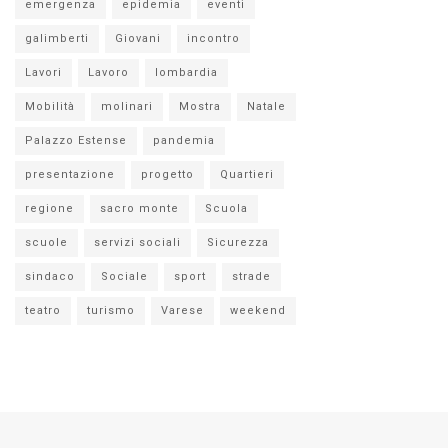
emergenza
epidemia
eventi
galimberti
Giovani
incontro
Lavori
Lavoro
lombardia
Mobilità
molinari
Mostra
Natale
Palazzo Estense
pandemia
presentazione
progetto
Quartieri
regione
sacro monte
Scuola
scuole
servizi sociali
Sicurezza
sindaco
Sociale
sport
strade
teatro
turismo
Varese
weekend