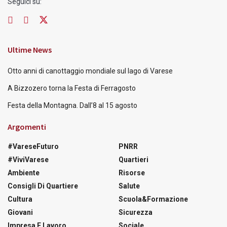
Seguici su:
Ultime News
Otto anni di canottaggio mondiale sul lago di Varese
A Bizzozero torna la Festa di Ferragosto
Festa della Montagna. Dall’8 al 15 agosto
Argomenti
#VareseFuturo
PNRR
#ViviVarese
Quartieri
Ambiente
Risorse
Consigli Di Quartiere
Salute
Cultura
Scuola&Formazione
Giovani
Sicurezza
Impresa E Lavoro
Sociale