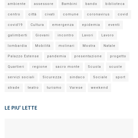
ambiente
assessore
Bambini
bando
biblioteca
centro
città
civati
comune
coronavirus
covid
covid19
Cultura
emergenza
epidemia
eventi
galimberti
Giovani
incontro
Lavori
Lavoro
lombardia
Mobilità
molinari
Mostra
Natale
Palazzo Estense
pandemia
presentazione
progetto
Quartieri
regione
sacro monte
Scuola
scuole
servizi sociali
Sicurezza
sindaco
Sociale
sport
strade
teatro
turismo
Varese
weekend
LE PIU' LETTE