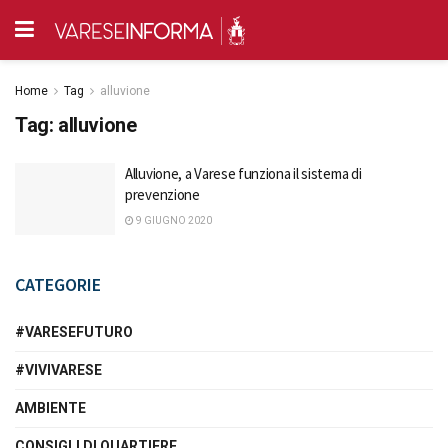
Home
Tag
alluvione
Tag:
alluvione
Alluvione, a Varese funziona il sistema di
prevenzione
9 GIUGNO 2020
CATEGORIE
#VARESEFUTURO
#VIVIVARESE
AMBIENTE
CONSIGLI DI QUARTIERE