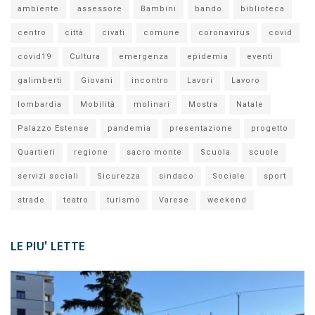
ambiente
assessore
Bambini
bando
biblioteca
centro
città
civati
comune
coronavirus
covid
covid19
Cultura
emergenza
epidemia
eventi
galimberti
Giovani
incontro
Lavori
Lavoro
lombardia
Mobilità
molinari
Mostra
Natale
Palazzo Estense
pandemia
presentazione
progetto
Quartieri
regione
sacro monte
Scuola
scuole
servizi sociali
Sicurezza
sindaco
Sociale
sport
strade
teatro
turismo
Varese
weekend
LE PIU' LETTE