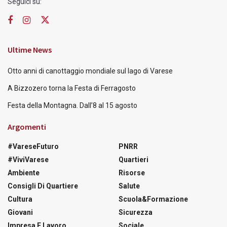
Seguici su:
Ultime News
Otto anni di canottaggio mondiale sul lago di Varese
A Bizzozero torna la Festa di Ferragosto
Festa della Montagna. Dall’8 al 15 agosto
Argomenti
#VareseFuturo
PNRR
#ViviVarese
Quartieri
Ambiente
Risorse
Consigli Di Quartiere
Salute
Cultura
Scuola&Formazione
Giovani
Sicurezza
Impresa E Lavoro
Sociale