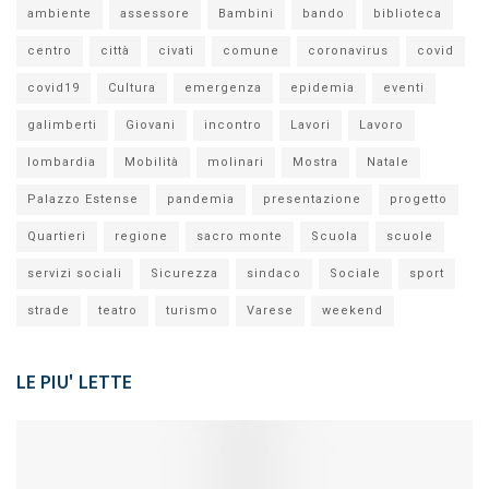
ambiente
assessore
Bambini
bando
biblioteca
centro
città
civati
comune
coronavirus
covid
covid19
Cultura
emergenza
epidemia
eventi
galimberti
Giovani
incontro
Lavori
Lavoro
lombardia
Mobilità
molinari
Mostra
Natale
Palazzo Estense
pandemia
presentazione
progetto
Quartieri
regione
sacro monte
Scuola
scuole
servizi sociali
Sicurezza
sindaco
Sociale
sport
strade
teatro
turismo
Varese
weekend
LE PIU' LETTE