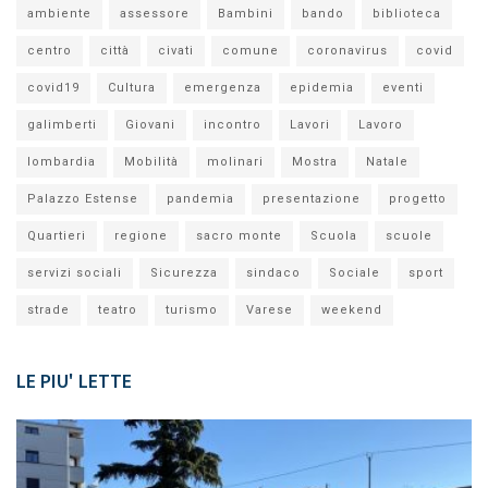
ambiente
assessore
Bambini
bando
biblioteca
centro
città
civati
comune
coronavirus
covid
covid19
Cultura
emergenza
epidemia
eventi
galimberti
Giovani
incontro
Lavori
Lavoro
lombardia
Mobilità
molinari
Mostra
Natale
Palazzo Estense
pandemia
presentazione
progetto
Quartieri
regione
sacro monte
Scuola
scuole
servizi sociali
Sicurezza
sindaco
Sociale
sport
strade
teatro
turismo
Varese
weekend
LE PIU' LETTE