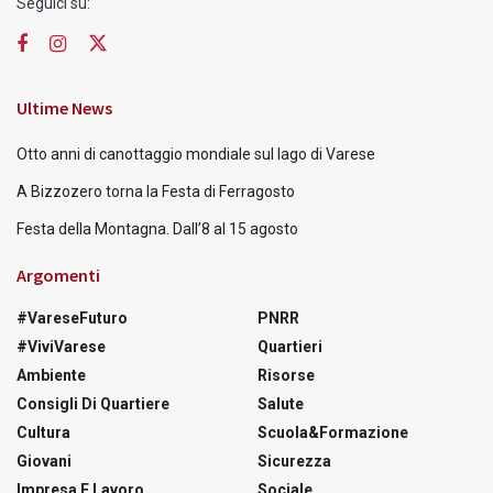
Seguici su:
Ultime News
Otto anni di canottaggio mondiale sul lago di Varese
A Bizzozero torna la Festa di Ferragosto
Festa della Montagna. Dall’8 al 15 agosto
Argomenti
#VareseFuturo
PNRR
#ViviVarese
Quartieri
Ambiente
Risorse
Consigli Di Quartiere
Salute
Cultura
Scuola&Formazione
Giovani
Sicurezza
Impresa E Lavoro
Sociale