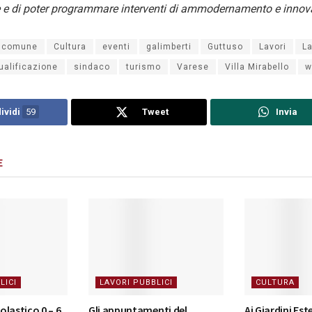
e e di poter programmare interventi di ammodernamento e innov
comune
Cultura
eventi
galimberti
Guttuso
Lavori
L
qualificazione
sindaco
turismo
Varese
Villa Mirabello
w
ividi
59
Tweet
Invia
E
LICI
LAVORI PUBBLICI
CULTURA
lastico 0 – 6
Gli appuntamenti del
Ai Giardini Este