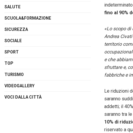
indeterminato
SALUTE
fino al 90% d
SCUOLA&FORMAZIONE
«Lo scopo di 
SICUREZZA
Andrea Civati
SOCIALE
territorio com
occupazionale
SPORT
e che abbiam
TOP
sfruttare e, c
fabbriche e i
TURISMO
VIDEOGALLERY
Le riduzioni d
VOCI DALLA CITTÀ
saranno suddiv
addetti; il 40
saranno tra le
10% di riduz
riservato a qu