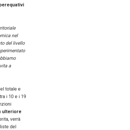
perequativi
itoriale
omica nel
o del livello
sperimentato
dobbiamo
vita a
el totale e
ra i 10 e i 19
nzioni
Un
ulteriore
rita, verrà
liste del