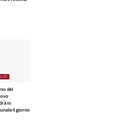
LICI
rno del
nuovo
rà in
nale il giorno