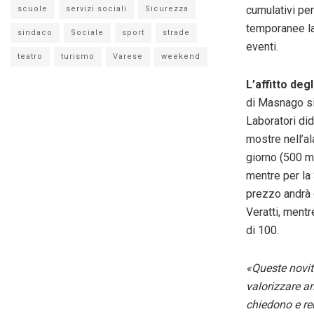
cumulativi per
scuole
servizi sociali
Sicurezza
temporanee la 
sindaco
Sociale
sport
strade
eventi.
teatro
turismo
Varese
weekend
L’affitto deg
di Masnago si
Laboratori did
mostre nell’al
giorno (500 ma
mentre per la 
prezzo andrà 
Veratti, mentr
di 100.
«Queste novit
valorizzare an
chiedono e ren