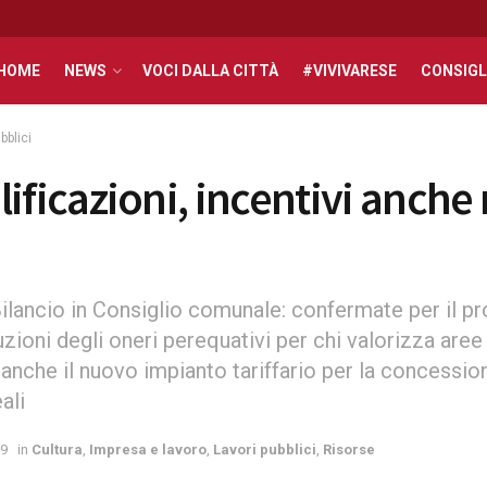
HOME
NEWS
VOCI DALLA CITTÀ
#VIVIVARESE
CONSIGL
bblici
ificazioni, incentivi anche 
ilancio in Consiglio comunale: confermate per il p
uzioni degli oneri perequativi per chi valorizza are
nche il nuovo impianto tariffario per la concessio
ali
19
in
Cultura
,
Impresa e lavoro
,
Lavori pubblici
,
Risorse