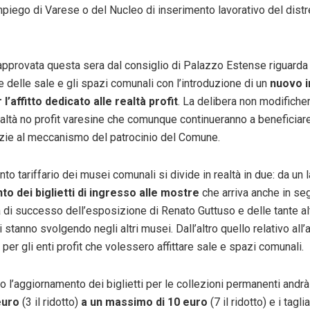
mpiego di Varese o del Nucleo di inserimento lavorativo del distr
 approvata questa sera dal consiglio di Palazzo Estense riguarda 
 delle sale e gli spazi comunali con l’introduzione di un
nuovo i
 l’affitto dedicato alle realtà profit
. La delibera non modificher
ealtà no profit varesine che comunque continueranno a beneficiare
azie al meccanismo del patrocinio del Comune.
nto tariffario dei musei comunali si divide in realtà in due: da un 
o dei biglietti di ingresso alle mostre
che arriva anche in se
a di successo dell’esposizione di Renato Guttuso e delle tante a
si stanno svolgendo negli altri musei. Dall’altro quello relativo all
o per gli enti profit che volessero affittare sale e spazi comunali.
o l’aggiornamento dei biglietti per le collezioni permanenti andr
euro
(3 il ridotto)
a un massimo di 10 euro
(7 il ridotto) e i tagl