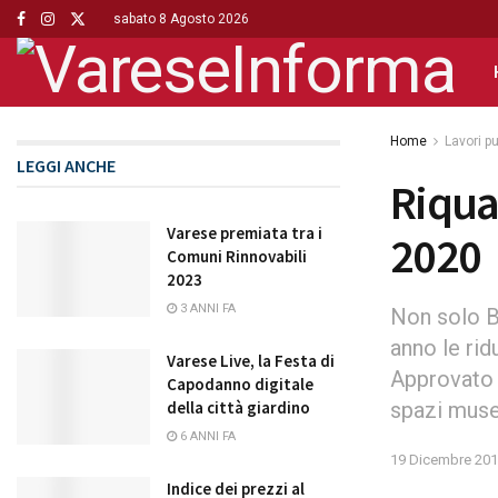
sabato 8 Agosto 2026
Home
Lavori pu
LEGGI ANCHE
Riqual
Varese premiata tra i
2020
Comuni Rinnovabili
2023
3 ANNI FA
Non solo B
anno le rid
Varese Live, la Festa di
Approvato a
Capodanno digitale
spazi muse
della città giardino
6 ANNI FA
19 Dicembre 20
Indice dei prezzi al