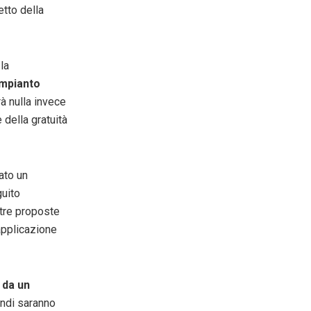
etto della
la
mpianto
à nulla invece
 della gratuità
lato un
guito
ltre proposte
’applicazione
à
da un
iandi saranno