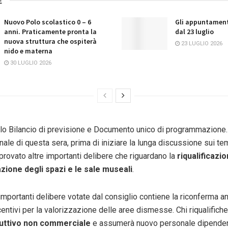
E
Nuovo Polo scolastico 0 – 6
Gli appuntament
anni. Praticamente pronta la
dal 23 luglio
nuova struttura che ospiterà
23 LUGLIO 2026
nido e materna
30 LUGLIO 2026
lo Bilancio di previsione e Documento unico di programmazione. 
ale di questa sera, prima di iniziare la lunga discussione sui te
provato altre importanti delibere che riguardano la
riqualificazio
zione degli spazi e le sale museali
.
importanti delibere votate dal consiglio contiene la riconferma an
entivi per la valorizzazione delle aree dismesse. Chi riqualificher
duttivo non commerciale
e assumerà nuovo personale dipende