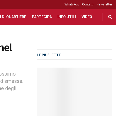
WhatsApp
Contatti
Newsletter
I DI QUARTIERE
PARTECIPA
INFO UTILI
VIDEO
nel
LE PIU' LETTE
rossimo
e dismesse.
ne degli