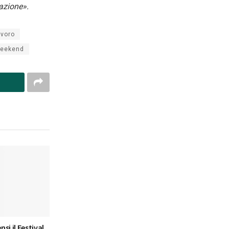
azione».
avoro
eekend
nsi il Festival