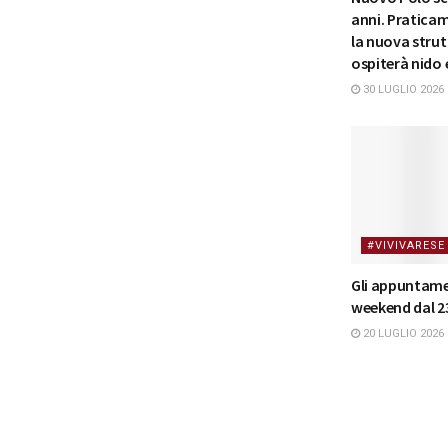
anni. Pratica
la nuova strut
ospiterà nido
30 LUGLIO 2026
#VIVIVARESE
Gli appuntame
weekend dal 23
20 LUGLIO 2026