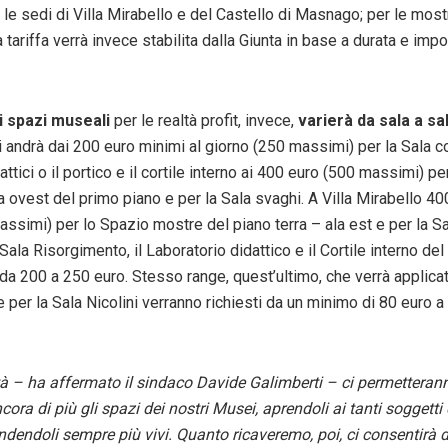
 le sedi di Villa Mirabello e del Castello di Masnago; per le most
tariffa verrà invece stabilita dalla Giunta in base a durata e imp
li spazi museali
per le realtà profit, invece,
varierà da sala a sa
 andrà dai 200 euro minimi al giorno (250 massimi) per la Sala c
attici o il portico e il cortile interno ai 400 euro (500 massimi) p
a ovest del primo piano e per la Sala svaghi. A Villa Mirabello 40
ssimi) per lo Spazio mostre del piano terra – ala est e per la Sa
Sala Risorgimento, il Laboratorio didattico e il Cortile interno del 
da 200 a 250 euro. Stesso range, quest’ultimo, che verrà applicat
e per la Sala Nicolini verranno richiesti da un minimo di 80 euro
à – ha affermato il sindaco Davide Galimberti – ci permetteran
cora di più gli spazi dei nostri Musei, aprendoli ai tanti soggetti 
dendoli sempre più vivi. Quanto ricaveremo, poi, ci consentirà d