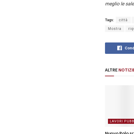
meglio le sal
Tags:
città
Mostra
ri
Cond
ALTRE
NOTIZI
LAVORI PUBB
Nuovo Polo sco