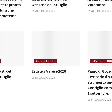
mente pronta
weekend dal 23 luglio
Varesanza
tura che
23 LUGLIO 2026
20 LUGLIO 2026
 e materna
#VIVIVARESE
LAVORI PUBB
nti del
Estate a Varese 2026
Piano di Gove
 luglio
Territorio Il 
18 LUGLIO 2026
strumento and
Consiglio comu
1 settembre.
17 LUGLIO 2026