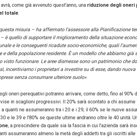
 avrà, come già avvenuto quest’anno, una
riduzione degli oneri 
el totale
.
questa misura – ha affermato l’assessore alla Pianificazione terr
 – è quello di supportare il miglioramento della situazione econ
unale e le conseguenti ricadute socio-economiche, quali l’aument
 e della popolazione residente. È un modello che abbiamo già 
o visto funzionare. Le aree dismesse sono un patrimonio che 
osì, incentiviamo i proprietari a investire su di esse, dando nuova 
mprese senza consumare ulteriore suolo»
.
egli oneri perequativi potranno arrivare, come detto, fino al 90% d
ise in scaglioni progressivi. Il 20% sarà scontato a chi assume t
% a quanti ne assumeranno tra i 20 e i 29; il 60% se le nuove assu
 30 e le 39 e l’80% se queste ultime andranno oltre le 40 unità. 
ione
, a prescindere da quale sia la fascia in cui l’azienda sarà inse
anti assumeranno almeno la metà degli addetti tra gli iscritti alle 