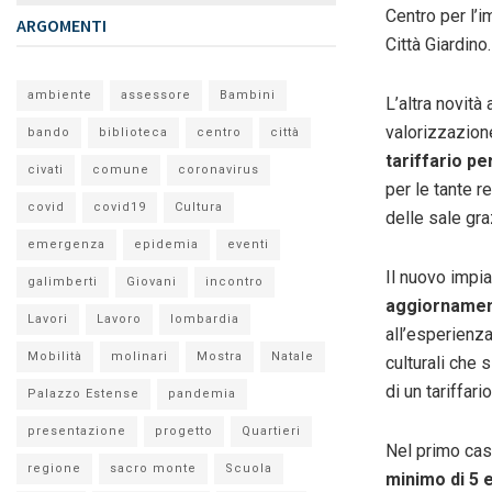
Centro per l’i
ARGOMENTI
Città Giardino.
ambiente
assessore
Bambini
L’altra novità
valorizzazione
bando
biblioteca
centro
città
tariffario per
civati
comune
coronavirus
per le tante r
covid
covid19
Cultura
delle sale gr
emergenza
epidemia
eventi
Il nuovo impia
galimberti
Giovani
incontro
aggiornament
Lavori
Lavoro
lombardia
all’esperienz
Mobilità
molinari
Mostra
Natale
culturali che 
di un tariffari
Palazzo Estense
pandemia
presentazione
progetto
Quartieri
Nel primo cas
regione
sacro monte
Scuola
minimo di 5 