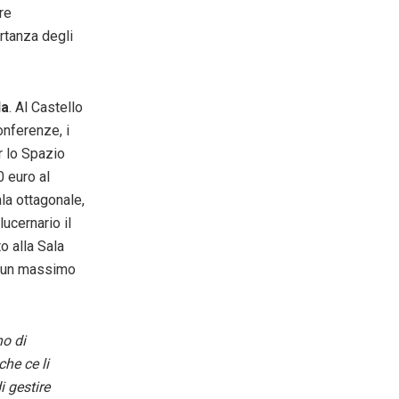
re
ortanza degli
la
. Al Castello
onferenze, i
er lo Spazio
0 euro al
la ottagonale,
lucernario il
o alla Sala
 a un massimo
no di
che ce li
i gestire