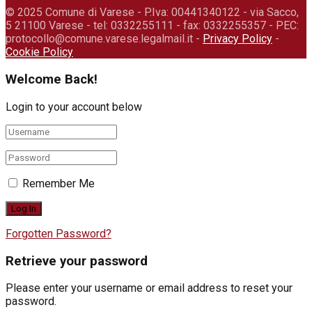
© 2025 Comune di Varese - P.Iva: 00441340122 - via Sacco,
5 21100 Varese - tel: 0332255111 - fax: 0332255357 - PEC:
protocollo@comune.varese.legalmail.it -
Privacy Policy
-
Cookie Policy
Welcome Back!
Login to your account below
Remember Me
Forgotten Password?
Retrieve your password
Please enter your username or email address to reset your
password.