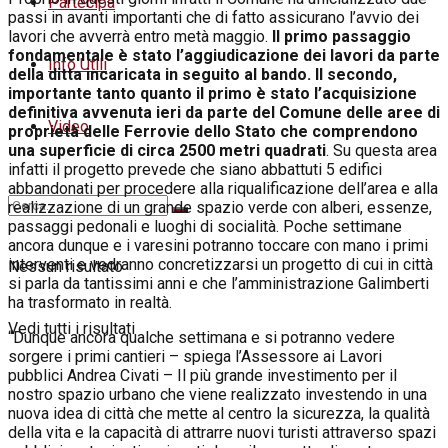
Partecipa
passi in avanti importanti che di fatto assicurano l’avvio dei
lavori che avverrà entro metà maggio.
Il primo passaggio
fondamentale è stato l’aggiudicazione dei lavori da parte
Info Utili
della ditta incaricata in seguito al bando. Il secondo,
importante tanto quanto il primo è stato l’acquisizione
definitiva avvenuta ieri da parte del Comune delle aree di
Video
proprietà delle Ferrovie dello Stato che comprendono
una superficie di circa 2500 metri quadrati
. Su questa area
infatti il progetto prevede che siano abbattuti 5 edifici
abbandonati per procedere alla riqualificazione dell’area e alla
realizzazione di un grande spazio verde con alberi, essenze,
passaggi pedonali e luoghi di socialità. Poche settimane
ancora dunque e i varesini potranno toccare con mano i primi
interventi e vedranno concretizzarsi un progetto di cui in città
Nessun risultato
si parla da tantissimi anni e che l’amministrazione Galimberti
ha trasformato in realtà.
Vedi tutti i risultati
“Dunque ancora qualche settimana e si potranno vedere
sorgere i primi cantieri – spiega l’Assessore ai Lavori
pubblici Andrea Civati – Il più grande investimento per il
nostro spazio urbano che viene realizzato investendo in una
nuova idea di città che mette al centro la sicurezza, la qualità
della vita e la capacità di attrarre nuovi turisti attraverso spazi