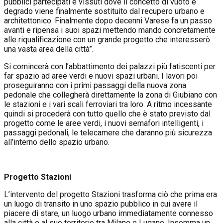
pubblici partecipati e vissuti dove il concetto di vuoto e
degrado viene finalmente sostituito dal recupero urbano e
architettonico. Finalmente dopo decenni Varese fa un passo
avanti e ripensa i suoi spazi mettendo mando concretamente
alle riqualificazione con un grande progetto che interesserò
una vasta area della città”.
Si comincerà con l’abbattimento dei palazzi più fatiscenti per
far spazio ad aree verdi e nuovi spazi urbani. I lavori poi
proseguiranno con i primi passaggi della nuova zona
pedonale che collegherà direttamente la zona di Giubiano con
le stazioni e i vari scali ferroviari tra loro. A ritmo incessante
quindi si procederà con tutto quello che è stato previsto dal
progetto come le aree verdi, i nuovi semafori intelligenti, i
passaggi pedonali, le telecamere che daranno più sicurezza
all’interno dello spazio urbano.
Progetto Stazioni
L’intervento del progetto Stazioni trasforma ciò che prima era
un luogo di transito in uno spazio pubblico in cui avere il
piacere di stare, un luogo urbano immediatamente connesso
alla città e al suo territorio tra Milano e Lugano. Insomma un