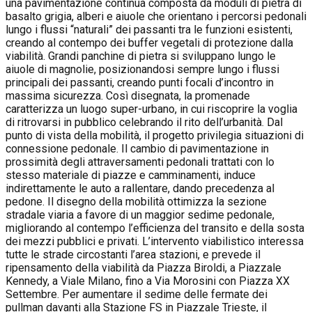
una pavimentazione continua composta da moduli di pietra di
basalto grigia, alberi e aiuole che orientano i percorsi pedonali
lungo i flussi “naturali” dei passanti tra le funzioni esistenti,
creando al contempo dei buffer vegetali di protezione dalla
viabilità. Grandi panchine di pietra si sviluppano lungo le
aiuole di magnolie, posizionandosi sempre lungo i flussi
principali dei passanti, creando punti focali d’incontro in
massima sicurezza. Così disegnata, la promenade
caratterizza un luogo super-urbano, in cui riscoprire la voglia
di ritrovarsi in pubblico celebrando il rito dell’urbanità. Dal
punto di vista della mobilità, il progetto privilegia situazioni di
connessione pedonale. Il cambio di pavimentazione in
prossimità degli attraversamenti pedonali trattati con lo
stesso materiale di piazze e camminamenti, induce
indirettamente le auto a rallentare, dando precedenza al
pedone. Il disegno della mobilità ottimizza la sezione
stradale viaria a favore di un maggior sedime pedonale,
migliorando al contempo l’efficienza del transito e della sosta
dei mezzi pubblici e privati. L’intervento viabilistico interessa
tutte le strade circostanti l’area stazioni, e prevede il
ripensamento della viabilità da Piazza Biroldi, a Piazzale
Kennedy, a Viale Milano, fino a Via Morosini con Piazza XX
Settembre. Per aumentare il sedime delle fermate dei
pullman davanti alla Stazione FS in Piazzale Trieste, il