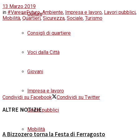
13 Marzo 2019
in
#VareseFuturo
,
Ambiente
,
Impresa e lavoro
,
Lavori pubblici
,
Cultura
Mobilità
,
Quartieri
,
Sicurezza
,
Sociale
,
Turismo
Consigli di quartiere
Voci dalla Città
Giovani
Impresa e lavoro
Condividi su Facebook
Condividi su Twitter
ALTRE NOTIZIE
Lavori pubblici
Mobilità
A Bizzozero torna la Festa di Ferragosto