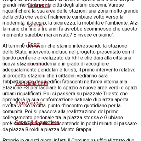
grandi interventi per la città degli ultimi decenni. Varese
Sicurezza
riqualificherà la sua area delle stazioni, una zona molto grande
della città che vedrà finalmente cambiare volto verso la
modernità, il decoro, la sicurezza, la mobilità e l’ambiente. Alzi
Sociale
la mano chi fino a tre anni fa avrebbe scommesso che questo
momento sarebbe mai arrivato? E invece ci siamo”.
Sport
Al termine dei lavori che stanno interessando la stazione
dello Stato, intervento incluso nel progetto presentato con il
bando periferie e realizzato da RFI e che darà alla città una
Turismo
nuova stazione moderna e in grado di accogliere
adeguatamente pendolari e turisti, il primo intervento relativo
al progetto stazioni che i cittadini vedranno sarà
l’abbattimento degli edifici fatiscenti nell’area interna alla
Voci dalla Città
Stazione FS per lasciare lo spazio a nuove aree verdi e spazi
urbani riqualificati. Poi si passerà su piazzale Trieste che
riprenderà la sua conformazione naturale di piazza aperta
#ViviVarese
rivolta verso la città, punto d’incontro quotidiano per la
comunità. Poi si passerà alla realizzazione del primo
collegamento pedonale tra la piazza stessa e Giubiano
Consigli di quartiere
previsto dal progetto, consentendo in pochi minuti di passare
da piazza Biroldi a piazza Monte Grappa.
Proprio in questi giorni infatti il Comune ha ufficializzato due