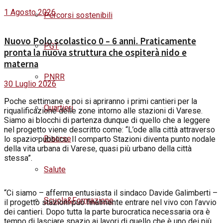
1 Agosto 2026
Percorsi sostenibili
Nuovo Polo scolastico 0 – 6 anni. Praticamente
PGT
pronta la nuova struttura che ospiterà nido e
materna
PNRR
30 Luglio 2026
P
oche settimane e poi si apriranno i primi cantieri per la
Quartieri
riqualificazione delle zone intorno alle stazioni di Varese.
Siamo ai blocchi di partenza dunque di quello che a leggere
nel progetto viene descritto come: “L’ode alla città attraverso
Risorse
lo spazio pubblico. Il comparto Stazioni diventa punto nodale
della vita urbana di Varese, quasi più urbano della città
stessa”.
Salute
“Ci siamo – afferma entusiasta il sindaco Davide Galimberti –
Scuola&Formazione
il progetto stazioni può finalmente entrare nel vivo con l’avvio
dei cantieri. Dopo tutta la parte burocratica necessaria ora è
tempo di lasciare spazio ai lavori di quello che è uno dei più