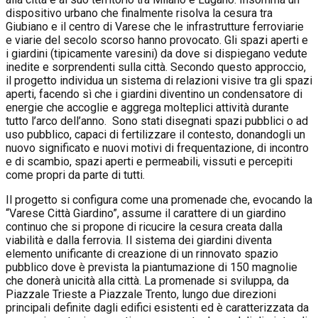
dispositivo urbano che finalmente risolva la cesura tra
Giubiano e il centro di Varese che le infrastrutture ferroviarie
e viarie del secolo scorso hanno provocato. Gli spazi aperti e
i giardini (tipicamente varesini) da dove si dispiegano vedute
inedite e sorprendenti sulla città. Secondo questo approccio,
il progetto individua un sistema di relazioni visive tra gli spazi
aperti, facendo sì che i giardini diventino un condensatore di
energie che accoglie e aggrega molteplici attività durante
tutto l’arco dell’anno.
Sono stati disegnati spazi pubblici o ad
uso pubblico, capaci di fertilizzare il contesto, donandogli un
nuovo significato e nuovi motivi di frequentazione, di incontro
e di scambio, spazi aperti e permeabili, vissuti e percepiti
come propri da parte di tutti.
Il progetto si configura come una promenade che, evocando la
“Varese Città Giardino”, assume il carattere di un giardino
continuo che si propone di ricucire la cesura creata dalla
viabilità e dalla ferrovia. Il sistema dei giardini diventa
elemento unificante di creazione di un rinnovato spazio
pubblico dove è prevista la piantumazione di 150 magnolie
che donerà unicità alla città. La promenade si sviluppa, da
Piazzale Trieste a Piazzale Trento, lungo due direzioni
principali definite dagli edifici esistenti ed è caratterizzata da