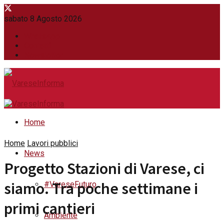
sabato 8 Agosto 2026
WhatsApp
Contatti
Newsletter
Home
Home
Lavori pubblici
News
Progetto Stazioni di Varese, ci
siamo. Tra poche settimane i
#VareseFuturo
primi cantieri
Ambiente