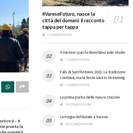
#VareseFuturo, nasce la
città del domani: il racconto
tappa per tappa
1 CONDIVISIONI
A Varese i parchi diventano aule studio
1 CONDIVISIONI
Falò di Sant’Antonio 2021. La tradizione
continua, ma la festa sarà in streaming
1 CONDIVISIONI
La prima pietra delle nuove stazioni
19 CONDIVISIONI
La magia del Natale a Varese
stico 0 – 6
323 CONDIVISIONI
te pronta la
che ospiterà