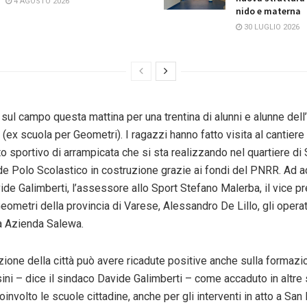
4 AGOSTO 2026
nido e materna
30 LUGLIO 2026
sul campo questa mattina per una trentina di alunni e alunne dell’I
(ex scuola per Geometri). I ragazzi hanno fatto visita al cantiere
o sportivo di arrampicata che si sta realizzando nel quartiere di
nde Polo Scolastico in costruzione grazie ai fondi del PNRR. Ad 
ide Galimberti, l’assessore allo Sport Stefano Malerba, il vice p
eometri della provincia di Varese, Alessandro De Lillo, gli operat
la Azienda Salewa.
zione della città può avere ricadute positive anche sulla formazi
ini – dice il sindaco Davide Galimberti – come accaduto in altre s
involto le scuole cittadine, anche per gli interventi in atto a Sa