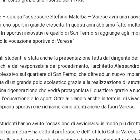
 – spiega l’assessore Stefano Malerba – Varese avrà una nuova 
 uno sport in grande crescita. In questi anni abbiamo fatto molt
tri sportivi innovativi e quello di San Fermo si aggiunge agli impia
 la vocazione sportiva di Varese”.
gli studenti è stata anche la presentazione fatta dal dirigente d
cchi e dal responsabile del procedimento, l’architetto Alessandro
lessivo sul quartiere di San Fermo, che oltre ad un nuovo impia
ta di un grande polo scolastico grazie alla realizzazione di stru
Una rigenerazione che vedrà protagonista il quartiere grazie a nuo
 l’educazione e lo sport. Oltre al rilancio anche in termini di vivac
pianti sportivi che richiameranno utenti anche da fuori Varese.
 studenti hanno avuto l’occasione di avvicinarsi in modo più diretto
l geometra – ha detto il professore dell’Istituto Cat di Varese, 
 alla visita organizzata nel cantiere di questo intervento, gli st