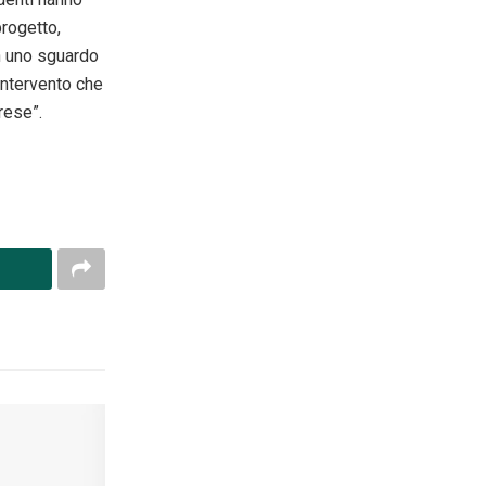
progetto,
n uno sguardo
 intervento che
rese”.