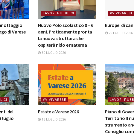
LAVORI PUBBLICI
#VIVIVARESE
canottaggio
Nuovo Polo scolastico 0 – 6
Europei di ca
ago di Varese
anni. Praticamente pronta
29 LUGLIO 2026
la nuova struttura che
ospiterà nido e materna
30 LUGLIO 2026
LICI
#VIVIVARESE
LAVORI PUBB
nti del
Estate a Varese 2026
Piano di Gove
 luglio
Territorio Il 
18 LUGLIO 2026
strumento and
Consiglio comu