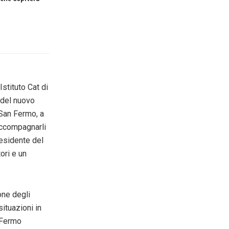
stituto Cat di
 del nuovo
 San Fermo, a
accompagnarli
residente del
ori e un
one degli
ituazioni in
n Fermo