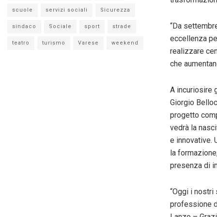
scuole
servizi sociali
Sicurezza
“Da settembre
sindaco
Sociale
sport
strade
eccellenza per
teatro
turismo
Varese
weekend
realizzare cen
che aumentano
A incuriosire 
Giorgio Bello
progetto comp
vedrà la nasci
e innovative. 
la formazione,
presenza di im
“Oggi i nostri
professione de
Lanzo – Grazie