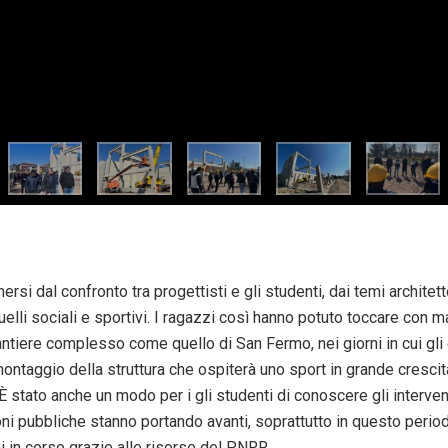
mersi dal confronto tra progettisti e gli studenti, dai temi architet
uelli sociali e sportivi. I ragazzi così hanno potuto toccare con
antiere complesso come quello di San Fermo, nei giorni in cui gli
montaggio della struttura che ospiterà uno sport in grande cresc
 È stato anche un modo per i gli studenti di conoscere gli interven
ni pubbliche stanno portando avanti, soprattutto in questo period
i in corso grazie alle risorse del PNRR.