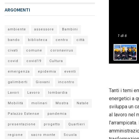
ARGOMENTI
ambiente
assessore
Bambini
1
di 6
bando
biblioteca
centro
città
civati
comune
coronavirus
covid
covid19
Cultura
emergenza
epidemia
eventi
galimberti
Giovani
incontro
Tanti i temi e
Lavori
Lavoro
lombardia
energetici a q
Mobilità
molinari
Mostra
Natale
sviluppa un c
al lavoro nel 
Palazzo Estense
pandemia
l’arrampicata.
presentazione
progetto
Quartieri
amministrazio
regione
sacro monte
Scuola
trasformazion