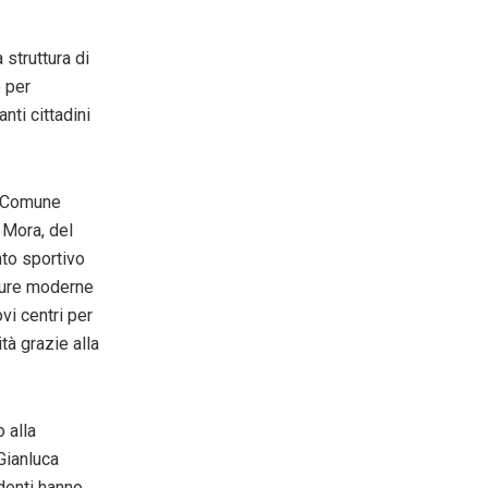
struttura di
o per
nti cittadini
el Comune
 Mora, del
nto sportivo
tture moderne
vi centri per
ità grazie alla
 alla
Gianluca
udenti hanno