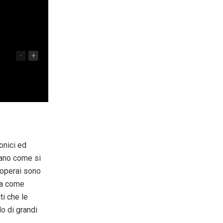
-
+
tonici ed
 mano come si
 operai sono
ita come
ti che le
o di grandi