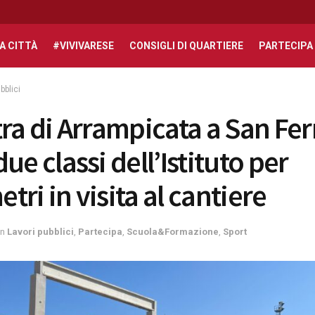
A CITTÀ
#VIVIVARESE
CONSIGLI DI QUARTIERE
PARTECIPA
bblici
tra di Arrampicata a San Fe
ue classi dell’Istituto per
ri in visita al cantiere
in
Lavori pubblici
,
Partecipa
,
Scuola&Formazione
,
Sport