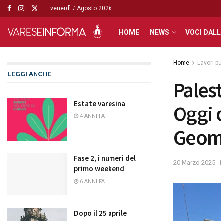
venerdì 7 Agosto 2026
HOME
NEWS
VOCI DALL
Home
Lavori pu
LEGGI ANCHE
Pales
Estate varesina
Oggi d
4 ANNI FA
Geomet
Fase 2, i numeri del
20 Marzo 2025
primo weekend
6 ANNI FA
Dopo il 25 aprile