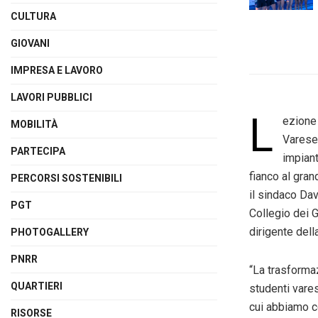
CULTURA
GIOVANI
IMPRESA E LAVORO
LAVORI PUBBLICI
L
ezione 
MOBILITÀ
Varese 
PARTECIPA
impiant
fianco al gra
PERCORSI SOSTENIBILI
il sindaco Dav
PGT
Collegio dei G
dirigente del
PHOTOGALLERY
PNRR
“La trasforma
QUARTIERI
studenti vares
cui abbiamo co
RISORSE