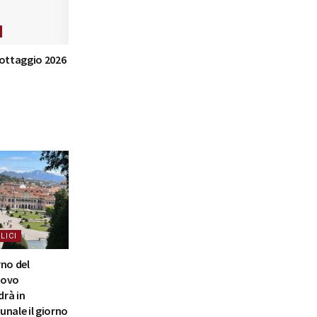
nottaggio 2026
LICI
rno del
nuovo
rà in
nale il giorno