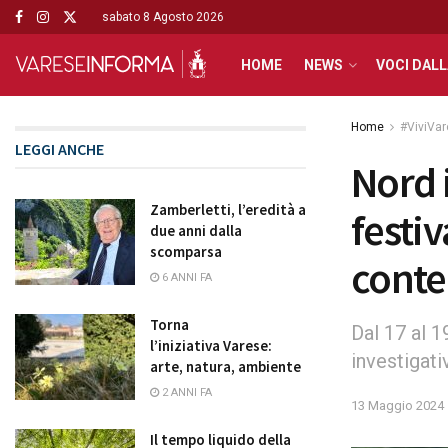
sabato 8 Agosto 2026
HOME
NEWS
VOCI DALL
Home
#ViviVa
LEGGI ANCHE
Nord i
Zamberletti, l’eredità a
festiv
due anni dalla
scomparsa
cont
6 ANNI FA
Torna
Dal 17 al 1
l’iniziativa Varese:
investigati
arte, natura, ambiente
2 ANNI FA
13 Maggio 2024
Il tempo liquido della