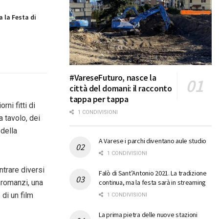
a la Festa di
#VareseFuturo, nasce la
città del domani: il racconto
tappa per tappa
rni fitti di
1 CONDIVISIONI
a tavolo, dei
 della
A Varese i parchi diventano aule studio
1 CONDIVISIONI
ontrare diversi
Falò di Sant’Antonio 2021. La tradizione
continua, ma la festa sarà in streaming
o romanzi, una
di un film
1 CONDIVISIONI
La prima pietra delle nuove stazioni