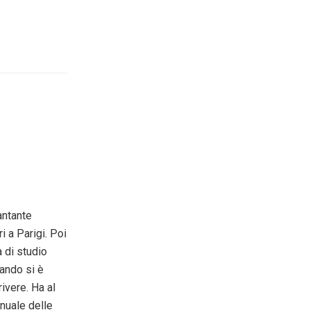
antante
i a Parigi. Poi
a di studio
uando si è
rivere. Ha al
nuale delle