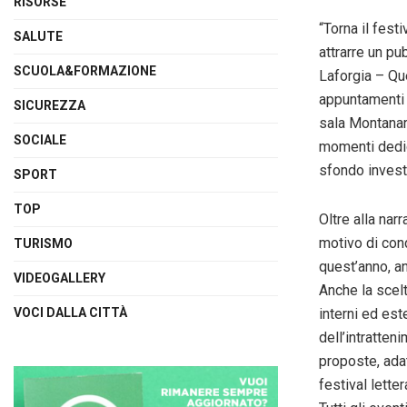
RISORSE
“Torna il fest
SALUTE
attrarre un p
SCUOLA&FORMAZIONE
Laforgia – Qu
appuntamenti 
SICUREZZA
sala Montanari
SOCIALE
momenti dedica
sfondo investi
SPORT
TOP
Oltre alla nar
motivo di cond
TURISMO
quest’anno, an
VIDEOGALLERY
Anche la scelt
VOCI DALLA CITTÀ
interni ed es
dell’intratten
proposte, adat
festival letter