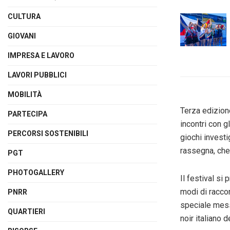
CULTURA
GIOVANI
IMPRESA E LAVORO
LAVORI PUBBLICI
MOBILITÀ
Terza edizion
PARTECIPA
incontri con gl
PERCORSI SOSTENIBILI
giochi investi
rassegna, che 
PGT
PHOTOGALLERY
Il festival si
modi di raccon
PNRR
speciale messa
QUARTIERI
noir italiano