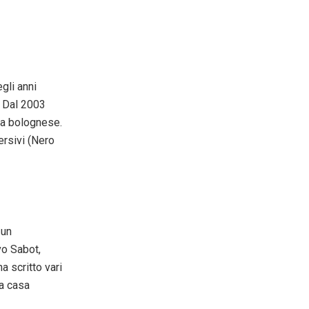
egli anni
. Dal 2003
ola bolognese.
versivi (Nero
 un
vo Sabot,
a scritto vari
la casa