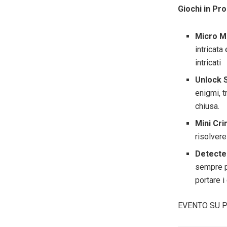
Giochi in P
Micro M
intricata
intricati
Unlock 
enigmi, t
chiusa.
Mini Cri
risolvere
Detect
sempre p
portare i
EVENTO SU P