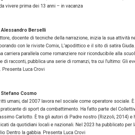
da vivere prima dei 13 anni – in vacanza
 Alessandro Berselli
ttore, docente di tecniche della narrazione, inizia la sua attività n
borando con le riviste Comix, L’apodittico e il sito di satira Giuda
a carriera parallela come romanziere noir riconducibile alla scu
e di racconti, pubblica una serie di romanzi, tra cui l’ultimo: Gli e
). Presenta Luca Crovi
n Stefano Cosmo
ritti umani, dal 2007 lavora nel sociale come operatore sociale. È
praticante di sport da combattimento. Ha fatto parte del Colletti
simo Carlotto. È tra gli autori di Padre nostro (Rizzoli, 2014) e h
icati da quotidiani locali e nazionali. Nel 2023 ha pubblicato per 
lio Dentro la gabbia. Presenta Luca Crovi