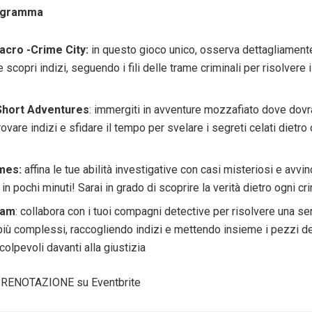
rogramma
acro -Crime City:
in questo gioco unico, osserva dettagliamen
 e scopri indizi, seguendo i fili delle trame criminali per risolvere i
Short Adventures
: immergiti in avventure mozzafiato dove dovra
rovare indizi e sfidare il tempo per svelare i segreti celati dietro
mes:
affina le tue abilità investigative con casi misteriosi e avvin
 in pochi minuti! Sarai in grado di scoprire la verità dietro ogni cr
eam
: collabora con i tuoi compagni detective per risolvere una ser
iù complessi, raccogliendo indizi e mettendo insieme i pezzi de
 colpevoli davanti alla giustizia
RENOTAZIONE su Eventbrite