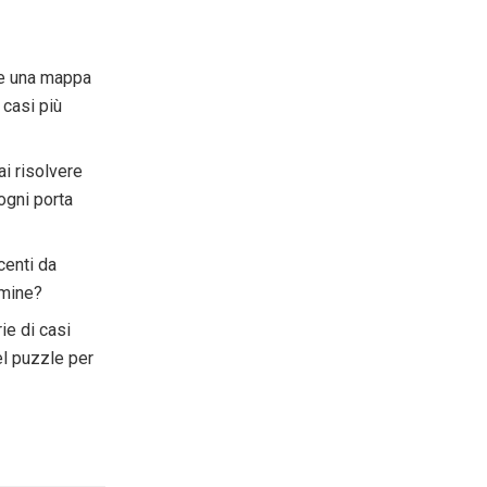
te una mappa
 casi più
i risolvere
 ogni porta
centi da
imine?
ie di casi
l puzzle per