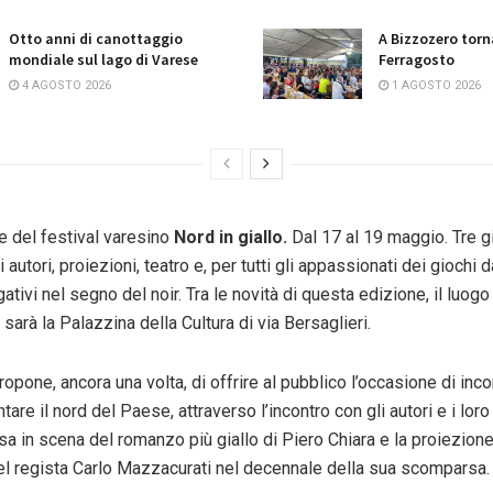
Otto anni di canottaggio
A Bizzozero torn
mondiale sul lago di Varese
Ferragosto
4 AGOSTO 2026
1 AGOSTO 2026
e del festival varesino
Nord in giallo.
Dal 17 al 19 maggio. Tre gio
i autori, proiezioni, teatro e, per tutti gli appassionati dei giochi d
gativi nel segno del noir. Tra le novità di questa edizione, il luogo
sarà la Palazzina della Cultura di via Bersaglieri.
 propone, ancora una volta, di offrire al pubblico l’occasione di inc
tare il nord del Paese, attraverso l’incontro con gli autori e i lor
 in scena del romanzo più giallo di Piero Chiara e la proiezione 
 del regista Carlo Mazzacurati nel decennale della sua scomparsa.