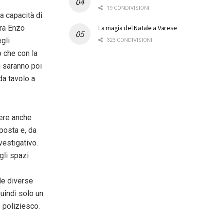
19 CONDIVISIONI
la capacità di
La magia del Natale a Varese
ura Enzo
gli
323 CONDIVISIONI
o che con la
i saranno poi
da tavolo a
sere anche
oposta e, da
vestigativo.
gli spazi
le diverse
quindi solo un
e poliziesco.