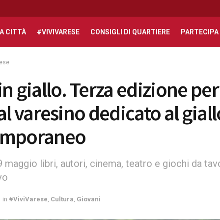
A CITTÀ
#VIVIVARESE
CONSIGLI DI QUARTIERE
PARTECIPA
rese
n giallo. Terza edizione per 
al varesino dedicato al giall
emporaneo
9 maggio libri, autori, cinema, teatro e giochi da ta
vo
in
#ViviVarese
,
Cultura
,
Giovani