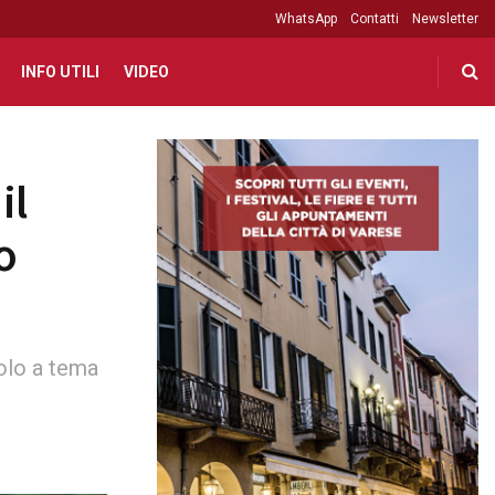
WhatsApp
Contatti
Newsletter
INFO UTILI
VIDEO
il
o
volo a tema