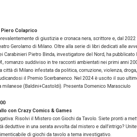
 Piero Colaprico
prevalentemente di giustizia e cronaca nera, scrittore e, dal 2022 
teatro Gerolamo di Milano. Oltre alla serie di libri dedicati alle av
i Carabinieri Pietro Binda, investigatore del Nord, ha pubblicato l
 M., romanzo suddiviso in tre racconti ambientati nei primi anni 200
a città di Milano infestata da politica, corruzione, violenza, droga,
udicandosi il Premio Scerbanenco. Nel 2024 è uscito il suo ultim
a milanese (Baldini+Castoldi). Presenta Domenico Marasciulo
.00
Giallo con Crazy Comics & Games
gativa: Risolvi il Mistero con Giochi da Tavolo. Siete pronti a met
ità deduttive in una serata avvolta dal mistero e dall’intrigo? Unite
imenticabile di giochi da tavolo a tema investigativo.