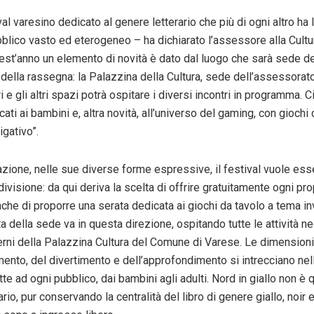
ival varesino dedicato al genere letterario che più di ogni altro ha 
ubblico vasto ed eterogeneo – ha dichiarato l’assessore alla Cult
est’anno un elemento di novità è dato dal luogo che sarà sede de
della rassegna: la Palazzina della Cultura, sede dell’assessorat
 e gli altri spazi potrà ospitare i diversi incontri in programma. C
ti ai bambini e, altra novità, all’universo del gaming, con giochi 
gativo”.
razione, nelle sue diverse forme espressive, il festival vuole es
ivisione: da qui deriva la scelta di offrire gratuitamente ogni pr
che di proporre una serata dedicata ai giochi da tavolo a tema in
a della sede va in questa direzione, ospitando tutte le attività ne
terni della Palazzina Cultura del Comune di Varese. Le dimensioni
imento, del divertimento e dell’approfondimento si intrecciano nel
te ad ogni pubblico, dai bambini agli adulti. Nord in giallo non è 
ario, pur conservando la centralità del libro di genere giallo, noir 