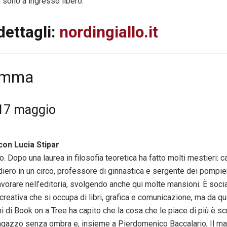
ti sono a ingresso libero.
 dettagli:
nordingiallo.it
amma
 17 maggio
 con Lucia Stipar
o. Dopo una laurea in filosofia teoretica ha fatto molti mestieri: c
iero in un circo, professore di ginnastica e sergente dei pompier
lavorare nell’editoria, svolgendo anche qui molte mansioni. È soci
reativa che si occupa di libri, grafica e comunicazione, ma da q
mi di Book on a Tree ha capito che la cosa che le piace di più è sc
 ragazzo senza ombra e, insieme a Pierdomenico Baccalario, Il ma