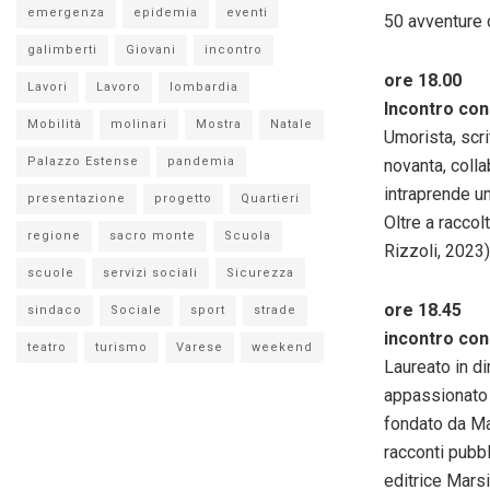
emergenza
epidemia
eventi
50 avventure 
galimberti
Giovani
incontro
ore 18.00
Lavori
Lavoro
lombardia
Incontro con
Mobilità
molinari
Mostra
Natale
Umorista, scri
Palazzo Estense
pandemia
novanta, colla
intraprende un
presentazione
progetto
Quartieri
Oltre a raccolt
regione
sacro monte
Scuola
Rizzoli, 2023
scuole
servizi sociali
Sicurezza
ore 18.45
sindaco
Sociale
sport
strade
incontro co
teatro
turismo
Varese
weekend
Laureato in di
appassionato 
fondato da Mas
racconti pubbl
editrice Marsi