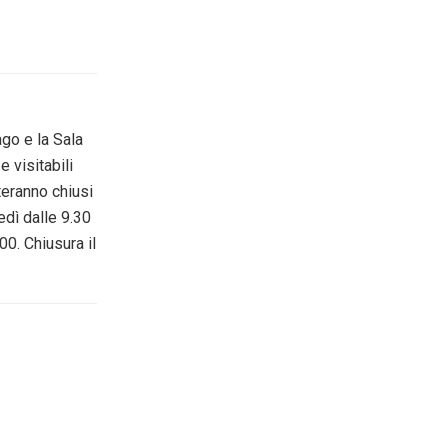
ago e la Sala
 visitabili
teranno chiusi
edì dalle 9.30
00. Chiusura il