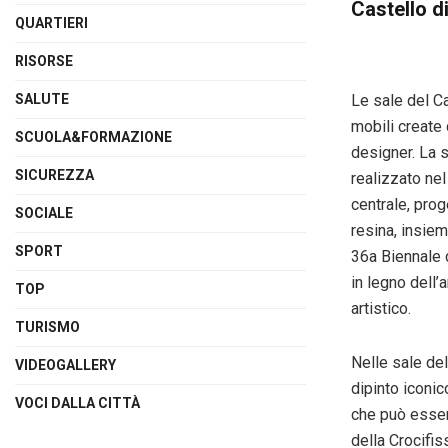
Castello 
QUARTIERI
RISORSE
SALUTE
Le sale del C
mobili create 
SCUOLA&FORMAZIONE
designer. La s
SICUREZZA
realizzato nel
centrale, prog
SOCIALE
resina, insiem
SPORT
36a Biennale d
in legno dell’
TOP
artistico.
TURISMO
Nelle sale del
VIDEOGALLERY
dipinto iconi
VOCI DALLA CITTÀ
che può esser
della Crocifis