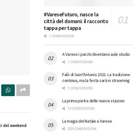
#VareseFuturo, nasce la
città del domani: il racconto
tappa per tappa
1 CONDIVISIONI
A Varese i parchi diventano aule studio
1 CONDIVISIONI
Falò di Sant’Antonio 2021. La tradizione
continua, ma la festa sarà in streaming
1 CONDIVISIONI
La prima pietra delle nuove stazioni
19 CONDIVISIONI
La magia del Natale a Varese
i del weekend
323 CONDIVISIONI