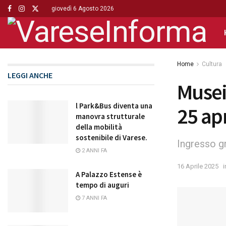
giovedì 6 Agosto 2026
Home
Cultura
LEGGI ANCHE
Musei 
l Park&Bus diventa una
25 apr
manovra strutturale
della mobilità
sostenibile di Varese.
Ingresso gr
2 ANNI FA
16 Aprile 2025
i
A Palazzo Estense è
tempo di auguri
7 ANNI FA