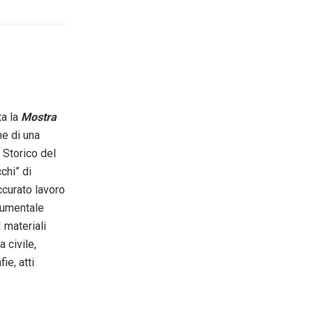
a la
Mostra
e di una
o Storico del
chi” di
accurato lavoro
ocumentale
 materiali
 civile,
ie, atti