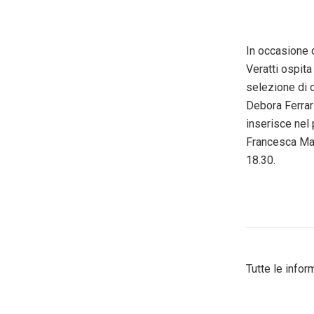
In occasione d
Veratti ospit
selezione di 
Debora Ferrari
inserisce nel 
Francesca Mar
18.30.
Tutte le infor