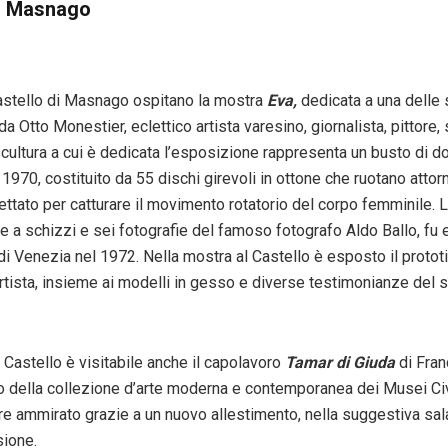
di Masnago
astello di Masnago ospitano la mostra
Eva,
dedicata a una delle 
da Otto Monestier, eclettico artista varesino, giornalista, pittore,
cultura a cui è dedicata l’esposizione rappresenta un busto di d
 1970, costituito da 55 dischi girevoli in ottone che ruotano attor
ettato per catturare il movimento rotatorio del corpo femminile. 
e a schizzi e sei fotografie del famoso fotografo Aldo Ballo, fu 
i Venezia nel 1972. Nella mostra al Castello è esposto il prototi
artista, insieme ai modelli in gesso e diverse testimonianze del
 Castello è visitabile anche il capolavoro
Tamar
di
Giuda
di Fra
co della collezione d’arte moderna e contemporanea dei Musei Civ
e ammirato grazie a un nuovo allestimento, nella suggestiva sal
sione.