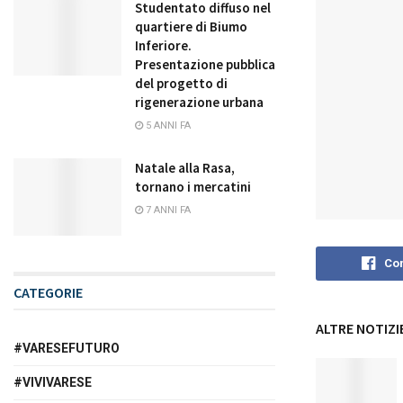
Studentato diffuso nel
quartiere di Biumo
Inferiore.
Presentazione pubblica
del progetto di
rigenerazione urbana
5 ANNI FA
Natale alla Rasa,
tornano i mercatini
7 ANNI FA
Con
CATEGORIE
ALTRE NOTIZI
#VARESEFUTURO
#VIVIVARESE