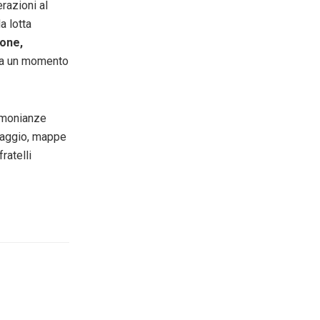
razioni al
a lotta
ione,
da un momento
timonianze
viaggio, mappe
ratelli