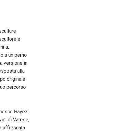
sculture
 scultore e
onna,
no a un perno
La versione in
esposta alla
po originale
 suo percorso
ncesco Hayez,
ici di Varese,
a affrescata