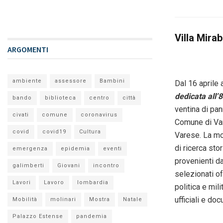
Villa Mirab
ARGOMENTI
ambiente
assessore
Bambini
Dal 16 aprile 
dedicata all’
bando
biblioteca
centro
città
ventina di pan
civati
comune
coronavirus
Comune di Var
covid
covid19
Cultura
Varese. La mos
di ricerca sto
emergenza
epidemia
eventi
provenienti da
galimberti
Giovani
incontro
selezionati of
Lavori
Lavoro
lombardia
politica e mil
ufficiali e doc
Mobilità
molinari
Mostra
Natale
Palazzo Estense
pandemia