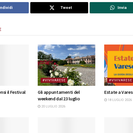
ndividi
Tweet
Invia
E
#VIVIVARESE
#VIVIVARESE
nsi il Festival
Gli appuntamenti del
Estate a Vares
weekend dal 23 luglio
18 LUGLIO 2026
20 LUGLIO 2026