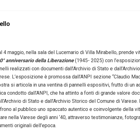
ello
al 4 maggio, nella sala del Lucernario di Villa Mirabello, prende vit
80° anniversario della Liberazione
(1945- 2025) con l’esposizion
nelli realizzati con documenti dall’Archivio di Stato e dall’Archivi
ese. L’esposizione è promossa dall’ANPI sezione “Claudio Mac
tra si articola in una ventina di pannelli espositivi, frutto di un 
rica condotto dall’ANPI, che ha attinto a fonti di grande valore d
ll’Archivio di Stato e dall’Archivio Storico del Comune di Varese. I
frono al pubblico uno spaccato autentico e coinvolgente della vita
itare nella Varese degli anni ‘40, attraverso testimonianze, fotograf
umenti originali dell’epoca.