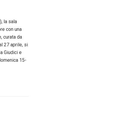
, la sala
ore con una
, curata da
 27 aprile, si
a Giudici e
 domenica 15-