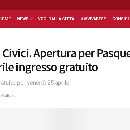
HOME
NEWS
VOCI DALLA CITTÀ
#VIVIVARESE
CONSIGL
Civici. Apertura per Pasquet
ile ingresso gratuito
atuito per venerdì 25 aprile
n
Cultura