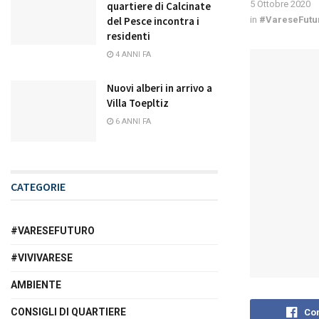
5 Ottobre 2020
quartiere di Calcinate
del Pesce incontra i
in
#VareseFutu
residenti
4 ANNI FA
Nuovi alberi in arrivo a
Villa Toepltiz
6 ANNI FA
CATEGORIE
#VARESEFUTURO
#VIVIVARESE
AMBIENTE
CONSIGLI DI QUARTIERE
Con