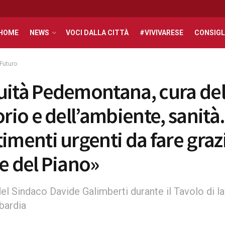
HOME
NEWS
VOCI DALLA CITTÀ
#VIVIVARESE
CONSIGL
Futuro
uità Pedemontana, cura de
orio e dell’ambiente, sanità.
imenti urgenti da fare grazi
se del Piano»
el Sindaco Davide Galimberti durante il Tavolo di l
bardia