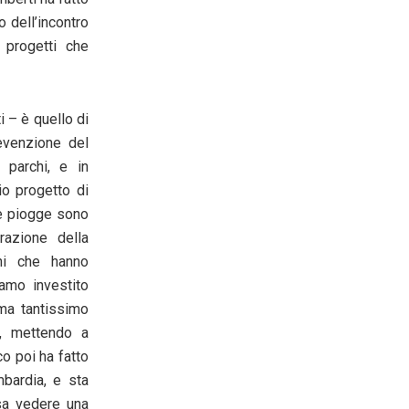
o dell’incontro
 progetti che
i – è quello di
evenzione del
 parchi, e in
io progetto di
le piogge sono
azione della
ni che hanno
iamo investito
 ma tantissimo
o, mettendo a
co poi ha fatto
bardia, e sta
sa vedere una