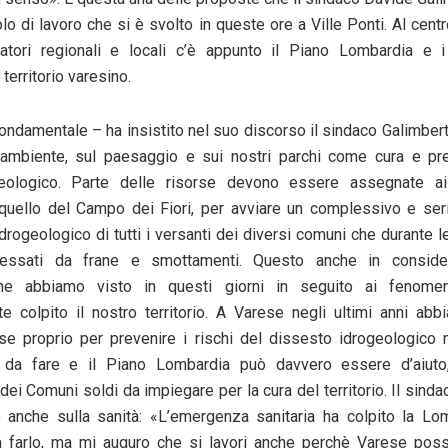
olo di lavoro che si è svolto in queste ore a Ville Ponti. Al centr
ratori regionali e locali c’è appunto il Piano Lombardia e i
 territorio varesino.
ondamentale – ha insistito nel suo discorso il sindaco Galimbert
ll’ambiente, sul paesaggio e sui nostri parchi come cura e pr
geologico. Parte delle risorse devono essere assegnate ai
 quello del Campo dei Fiori, per avviare un complessivo e ser
drogeologico di tutti i versanti dei diversi comuni che durante 
ressati da frane e smottamenti. Questo anche in consider
che abbiamo visto in questi giorni in seguito ai fenome
te colpito il nostro territorio. A Varese negli ultimi anni abb
rse proprio per prevenire i rischi del dissesto idrogeologico
 da fare e il Piano Lombardia può davvero essere d’aiut
ei Comuni soldi da impiegare per la cura del territorio. Il sinda
 anche sulla sanità: «L’emergenza sanitaria ha colpito la Lom
a farlo, ma mi auguro che si lavori anche perchè Varese pos