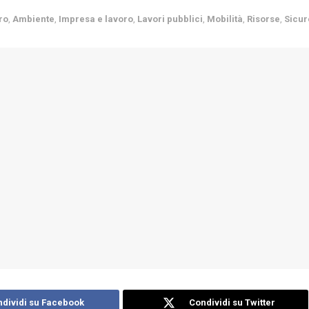
ro
,
Ambiente
,
Impresa e lavoro
,
Lavori pubblici
,
Mobilità
,
Risorse
,
Sicu
dividi su Facebook
Condividi su Twitter