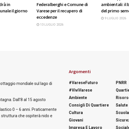
rà in
Federalberghi e Comune di
ambientali: il 
nale il giorno
Varese per il recupero di
del primo sem
eccedenze
9 LUGLIO 2026
13 LUGLIO 2026
Argomenti
#VareseFuturo
PNRR
nottaggio mondiale sul lago di
#ViviVarese
Quartie
Ambiente
Risors
tagna. Dall’8 al 15 agosto
Consigli Di Quartiere
Salute
astico 0 – 6 anni. Praticamente
Cultura
Scuol
 struttura che ospiterà nido e
Giovani
Sicure
Impresa E Lavoro
Social