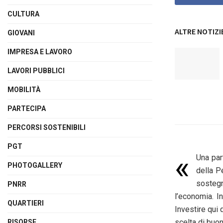
CULTURA
ALTRE NOTIZI
GIOVANI
IMPRESA E LAVORO
LAVORI PUBBLICI
MOBILITÀ
PARTECIPA
PERCORSI SOSTENIBILI
PGT
«
Una par
PHOTOGALLERY
della P
sostegn
PNRR
l’economia. I
QUARTIERI
Investire qui 
scelta di buo
RISORSE