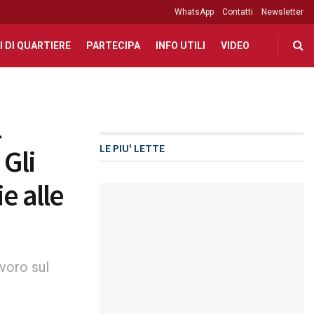
WhatsApp
Contatti
Newsletter
I DI QUARTIERE
PARTECIPA
INFO UTILI
VIDEO
l
LE PIU' LETTE
 Gli
e alle
avoro sul