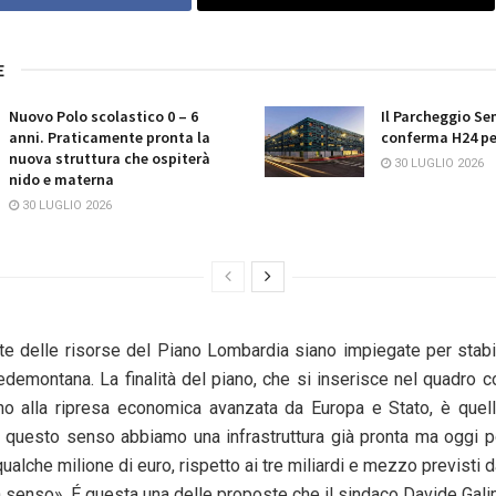
E
Nuovo Polo scolastico 0 – 6
Il Parcheggio Se
anni. Praticamente pronta la
conferma H24 per
nuova struttura che ospiterà
30 LUGLIO 2026
nido e materna
30 LUGLIO 2026
te delle risorse del Piano Lombardia siano impiegate per stabili
edemontana. La finalità del piano, che si inserisce nel quadro 
o alla ripresa economica avanzata da Europa e Stato, è quella
n questo senso abbiamo una infrastruttura già pronta ma
oggi
po
qualche milione di euro, rispetto ai tre miliardi e mezzo previsti d
n senso». É questa una delle proposte che il sindaco Davide Galim