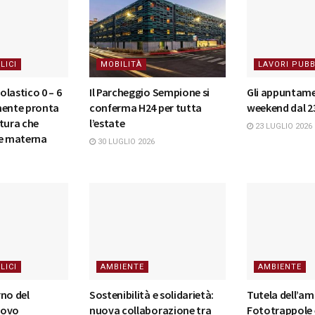
LICI
MOBILITÀ
LAVORI PUBB
lastico 0 – 6
Il Parcheggio Sempione si
Gli appuntame
mente pronta
conferma H24 per tutta
weekend dal 23
tura che
l’estate
23 LUGLIO 2026
 e materna
30 LUGLIO 2026
LICI
AMBIENTE
AMBIENTE
rno del
Sostenibilità e solidarietà:
Tutela dell’am
nuovo
nuova collaborazione tra
Fototrappole e