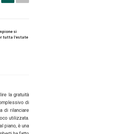
mpione si
 tutta l’estate
re la gratuità
complessivo di
 di rilanciare
co utilizzata.
al piano, è una
berti ha fatto