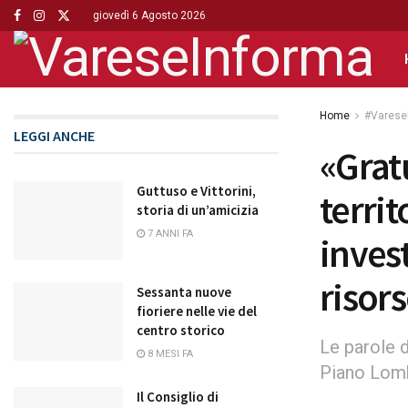
giovedì 6 Agosto 2026
Home
#Varese
LEGGI ANCHE
«Grat
Guttuso e Vittorini,
territ
storia di un’amicizia
7 ANNI FA
invest
risor
Sessanta nuove
fioriere nelle vie del
centro storico
Le parole d
8 MESI FA
Piano Lom
Il Consiglio di