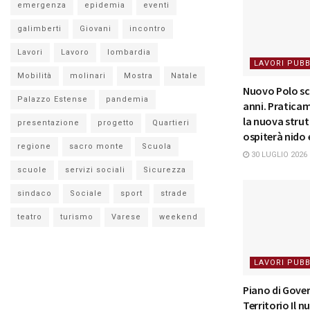
emergenza
epidemia
eventi
galimberti
Giovani
incontro
Lavori
Lavoro
lombardia
LAVORI PUBB
Mobilità
molinari
Mostra
Natale
Nuovo Polo sco
Palazzo Estense
pandemia
anni. Pratica
la nuova strut
presentazione
progetto
Quartieri
ospiterà nido
regione
sacro monte
Scuola
30 LUGLIO 2026
scuole
servizi sociali
Sicurezza
sindaco
Sociale
sport
strade
teatro
turismo
Varese
weekend
LAVORI PUBB
Piano di Gove
Territorio Il 