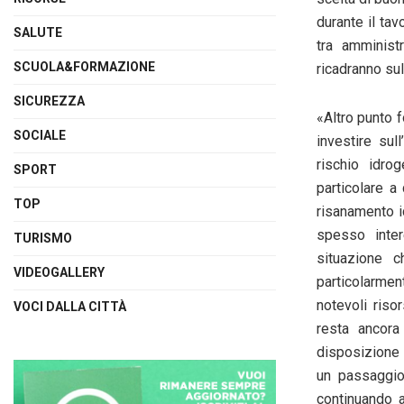
durante il tav
SALUTE
tra amminist
SCUOLA&FORMAZIONE
ricadranno sul
SICUREZZA
«Altro punto f
SOCIALE
investire su
rischio idro
SPORT
particolare a
TOP
risanamento i
spesso inte
TURISMO
situazione 
VIDEOGALLERY
particolarmen
notevoli riso
VOCI DALLA CITTÀ
resta ancora
disposizione d
un passaggio
continuando 