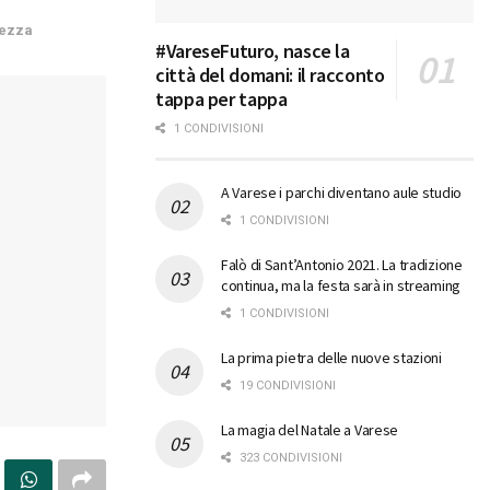
rezza
#VareseFuturo, nasce la
città del domani: il racconto
tappa per tappa
1 CONDIVISIONI
A Varese i parchi diventano aule studio
1 CONDIVISIONI
Falò di Sant’Antonio 2021. La tradizione
continua, ma la festa sarà in streaming
1 CONDIVISIONI
La prima pietra delle nuove stazioni
19 CONDIVISIONI
La magia del Natale a Varese
323 CONDIVISIONI