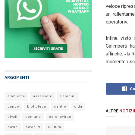
veloce ripresa
un rallentame
operatori».
Infine, visto
Galimberti h
affinchè: «la
momento risch
ARGOMENTI
Co
ambiente
assessore
Bambini
bando
biblioteca
centro
città
ALTRE
NOTIZI
civati
comune
coronavirus
covid
covid19
Cultura