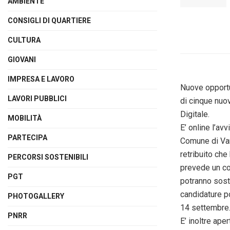
AMBIENTE
CONSIGLI DI QUARTIERE
CULTURA
GIOVANI
IMPRESA E LAVORO
Nuove opportun
LAVORI PUBBLICI
di cinque nuo
Digitale.
MOBILITÀ
E’ online l’avv
PARTECIPA
Comune di Var
retribuito che
PERCORSI SOSTENIBILI
prevede un con
PGT
potranno sost
candidature po
PHOTOGALLERY
14 settembre. 
PNRR
E’ inoltre ape