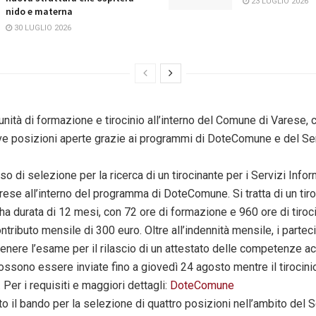
23 LUGLIO 2026
nido e materna
30 LUGLIO 2026
ità di formazione e tirocinio all’interno del Comune di Varese, c
ve posizioni aperte grazie ai programmi di DoteComune e del Ser
iso di selezione per la ricerca di un tirocinante per i Servizi Infor
ese all’interno del programma di DoteComune. Si tratta di un tiro
 ha durata di 12 mesi, con 72 ore di formazione e 960 ore di tiroci
tributo mensile di 300 euro. Oltre all’indennità mensile, i partec
enere l’esame per il rilascio di un attestato delle competenze ac
ssono essere inviate fino a giovedì 24 agosto mentre il tirocinio 
Per i requisiti e maggiori dettagli:
DoteComune
rto il bando per la selezione di quattro posizioni nell’ambito del S