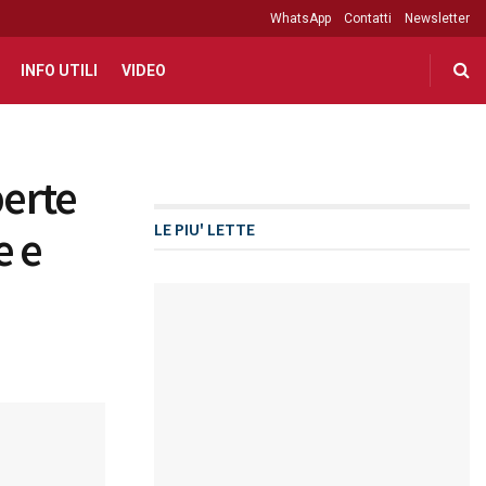
WhatsApp
Contatti
Newsletter
INFO UTILI
VIDEO
perte
LE PIU' LETTE
e e