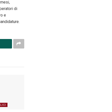
2 mesi,
peratori di
ro e
candidature.
LICI