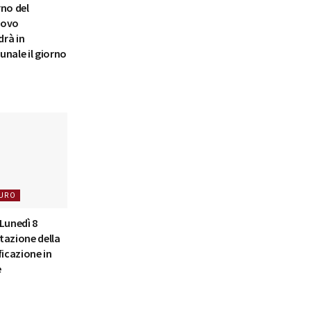
rno del
nuovo
rà in
nale il giorno
URO
Lunedì 8
tazione della
ficazione in
e