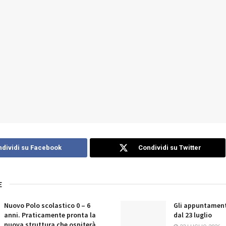
dividi su Facebook
Condividi su Twitter
E
Nuovo Polo scolastico 0 – 6
Gli appuntament
anni. Praticamente pronta la
dal 23 luglio
nuova struttura che ospiterà