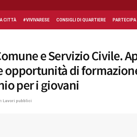
A CITTÀ
#VIVIVARESE
CONSIGLI DI QUARTIERE
PARTECIPA
omune e Servizio Civile. A
 opportunità di formazion
nio per i giovani
in
Lavori pubblici