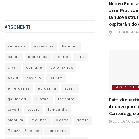
Nuovo Polo sco
anni. Pratica
la nuova strut
ospiterà nido
ARGOMENTI
30 LUGLIO 2026
ambiente
assessore
Bambini
bando
biblioteca
centro
città
civati
comune
coronavirus
covid
covid19
Cultura
LAVORI PUBB
emergenza
epidemia
eventi
Patti di quarti
galimberti
Giovani
incontro
il nuovo parch
Lavori
Lavoro
lombardia
Cantoreggio 
Mobilità
molinari
Mostra
Natale
25 GIUGNO 2026
Palazzo Estense
pandemia