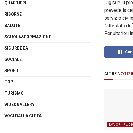
Digitale. Il pr
QUARTIERI
prevede la cer
RISORSE
servizio civi
l’attestato di
SALUTE
Per ulteriori 
SCUOLA&FORMAZIONE
SICUREZZA
Cond
SOCIALE
SPORT
ALTRE
NOTIZI
TOP
TURISMO
VIDEOGALLERY
VOCI DALLA CITTÀ
LAVORI PUBB