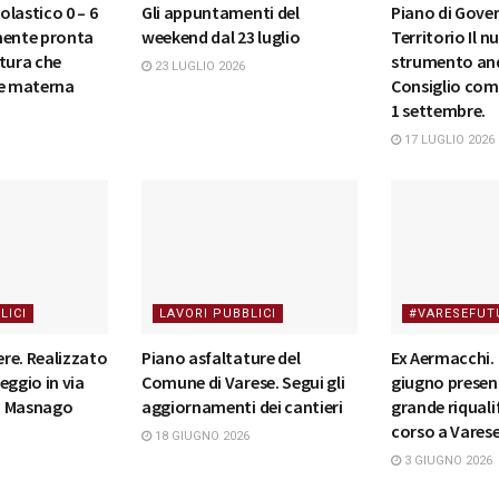
lastico 0 – 6
Gli appuntamenti del
Piano di Gove
mente pronta
weekend dal 23 luglio
Territorio Il 
tura che
strumento and
23 LUGLIO 2026
 e materna
Consiglio comu
1 settembre.
17 LUGLIO 2026
LICI
LAVORI PUBBLICI
#VARESEFUT
ere. Realizzato
Piano asfaltature del
Ex Aermacchi. 
eggio in via
Comune di Varese. Segui gli
giugno presen
a Masnago
aggiornamenti dei cantieri
grande riquali
corso a Vares
18 GIUGNO 2026
3 GIUGNO 2026