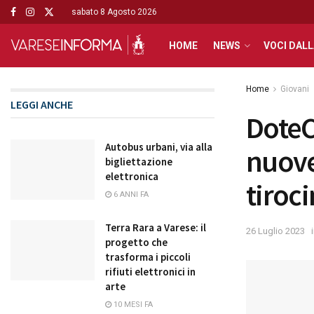
sabato 8 Agosto 2026
HOME
NEWS
VOCI DALL
Home
Giovani
LEGGI ANCHE
DoteC
Autobus urbani, via alla
nuove
bigliettazione
elettronica
tiroci
6 ANNI FA
Terra Rara a Varese: il
26 Luglio 2023
progetto che
trasforma i piccoli
rifiuti elettronici in
arte
10 MESI FA