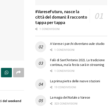
#VareseFuturo, nasce la
città del domani: il racconto
tappa per tappa
1 CONDIVISIONI
A Varese i parchi diventano aule studio
1 CONDIVISIONI
Falò di Sant’Antonio 2021. La tradizione
continua, ma la festa sarà in streaming
1 CONDIVISIONI
La prima pietra delle nuove stazioni
19 CONDIVISIONI
La magia del Natale a Varese
i del weekend
323 CONDIVISIONI