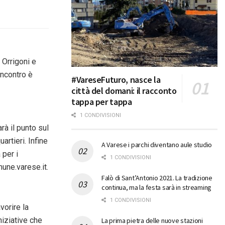
 Orrigoni e
incontro è
#VareseFuturo, nasce la
città del domani: il racconto
tappa per tappa
1 CONDIVISIONI
rà il punto sul
artieri. Infine
A Varese i parchi diventano aule studio
 per i
1 CONDIVISIONI
une.varese.it.
Falò di Sant’Antonio 2021. La tradizione
continua, ma la festa sarà in streaming
1 CONDIVISIONI
vorire la
niziative che
La prima pietra delle nuove stazioni