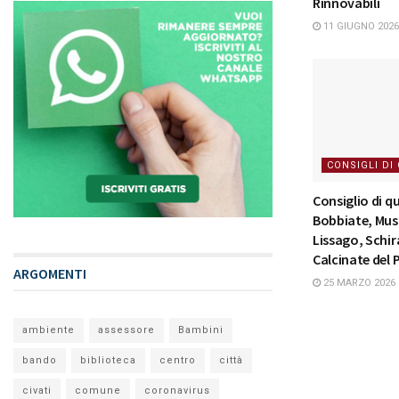
Rinnovabili
11 GIUGNO 2026
CONSIGLI DI
Consiglio di qu
Bobbiate, Mus
Lissago, Schi
Calcinate del 
ARGOMENTI
25 MARZO 2026
ambiente
assessore
Bambini
bando
biblioteca
centro
città
civati
comune
coronavirus