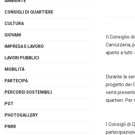
AMBIENTE
CONSIGLI DI QUARTIERE
CULTURA
GIOVANI
Il Consiglio d
Carrozzeria, 
IMPRESA E LAVORO
aperto a tutti
LAVORI PUBBLICI
MOBILITÀ
Durante la ser
PARTECIPA
progetto dei G
verrà presenta
PERCORSI SOSTENIBILI
quartieri. Per
PGT
PHOTOGALLERY
I Consigli di 
PNRR
partecipazione