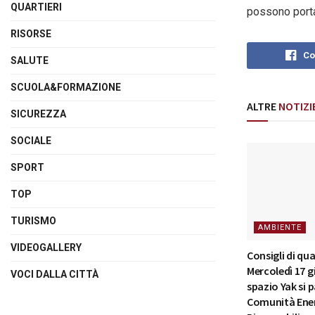
QUARTIERI
possono portar
RISORSE
Co
SALUTE
SCUOLA&FORMAZIONE
ALTRE
NOTIZI
SICUREZZA
SOCIALE
SPORT
TOP
TURISMO
AMBIENTE
VIDEOGALLERY
Consigli di qua
Mercoledì 17 g
VOCI DALLA CITTÀ
spazio Yak si p
Comunità Ene