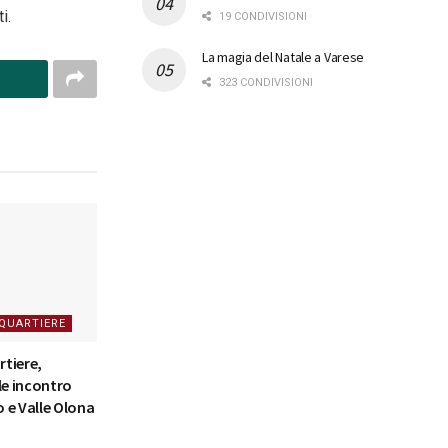
i.
19 CONDIVISIONI
La magia del Natale a Varese
323 CONDIVISIONI
 QUARTIERE
rtiere,
le incontro
 e Valle Olona