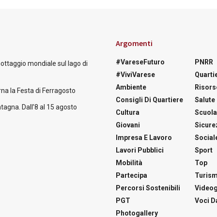
Argomenti
#VareseFuturo
PNRR
nottaggio mondiale sul lago di
#ViviVarese
Quartie
Ambiente
Risors
na la Festa di Ferragosto
Consigli Di Quartiere
Salute
tagna. Dall’8 al 15 agosto
Cultura
Scuol
Giovani
Sicure
Impresa E Lavoro
Social
Lavori Pubblici
Sport
Mobilità
Top
Partecipa
Turis
Percorsi Sostenibili
Videog
PGT
Voci Da
Photogallery