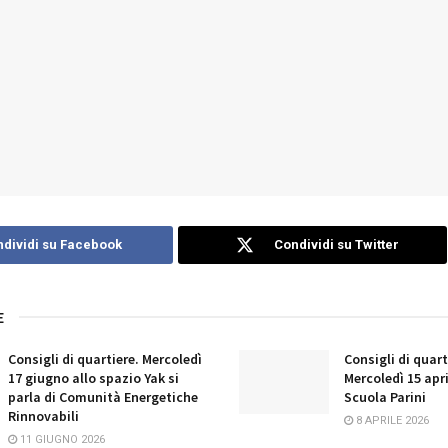
dividi su Facebook
Condividi su Twitter
E
Consigli di quartiere. Mercoledì
Consigli di quart
17 giugno allo spazio Yak si
Mercoledì 15 apri
parla di Comunità Energetiche
Scuola Parini
Rinnovabili
8 APRILE 2026
11 GIUGNO 2026