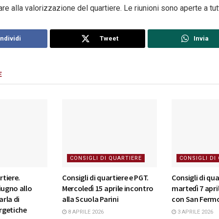
e alla valorizzazione del quartiere. Le riunioni sono aperte a tutt
ndividi
Tweet
Invia
E
CONSIGLI DI QUARTIERE
CONSIGLI DI
rtiere.
Consigli di quartiere e PGT.
Consigli di qua
iugno allo
Mercoledì 15 aprile incontro
martedì 7 apri
arla di
alla Scuola Parini
con San Fermo
rgetiche
8 APRILE 2026
3 APRILE 2026