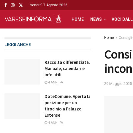
venerdì 7 Agosto 2026
HOME
NEWS
VOCI DALL
Home
Consigli 
LEGGI ANCHE
Consi
Raccolta differenziata.
incon
Manuale, calendari e
info utili
4 ANNI FA
29 Maggio 2025
DoteComune. Aperta la
posizione per un
tirocinio a Palazzo
Estense
4 ANNI FA