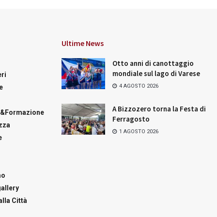
Ultime News
Otto anni di canottaggio
mondiale sul lago di Varese
ri
4 AGOSTO 2026
e
A Bizzozero torna la Festa di
a&Formazione
Ferragosto
zza
1 AGOSTO 2026
e
mo
allery
lla Città