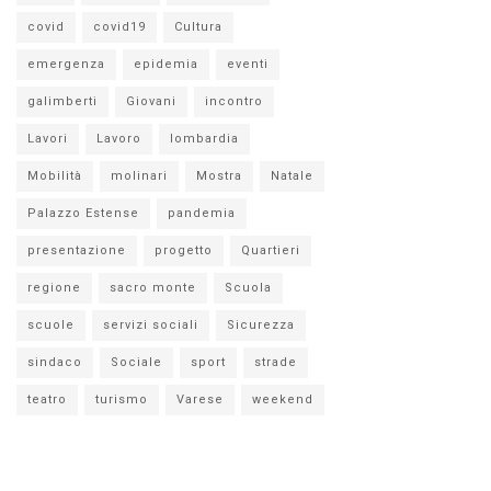
covid
covid19
Cultura
emergenza
epidemia
eventi
galimberti
Giovani
incontro
Lavori
Lavoro
lombardia
Mobilità
molinari
Mostra
Natale
Palazzo Estense
pandemia
presentazione
progetto
Quartieri
regione
sacro monte
Scuola
scuole
servizi sociali
Sicurezza
sindaco
Sociale
sport
strade
teatro
turismo
Varese
weekend