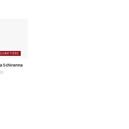
 QUARTIERE
la Schiranna
25