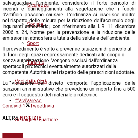
salvaguardare l’ambiente, considerato il forte pericolo di
Sicurezza
incendi e danneggiamenti alla vegetazione che i fuochi
d’artificio possono causare. L’ordinanza si inserisce inoltre
nel rispetto delle misure per la riduzione dell’accumulo degli
Sociale
inquinanti atmosferici, con riferimento alla L.R.
11 dicembre
2006
n. 24, Norme per la prevenzione e la riduzione delle
emissioni in atmosfera a tutela della salute e dell’ambiente.
Sport
Il provvedimento è volto a prevenire situazioni di pericolo al
di fuori degli spazi espressamente dedicati allo scopo o
senza autorizzazione. Vengono esclusi dall’ordinanza
Turismo
spettacoli pirotecnici eventualmente autorizzati dalla
competente Autorità e nel rispetto delle prescrizioni adottate.
Voci dalla Città
La violazione del divieto comporta l’applicazione delle
sanzioni amministrative che prevedono un importo fino a 500
euro e il sequestro del materiale pirotecnico.
#ViviVarese
Condividi
1
Tweet
Invia
ALTRE
NOTIZIE
Consigli di quartiere
Ambiente