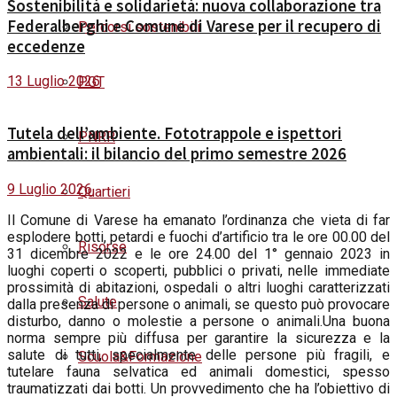
Sostenibilità e solidarietà: nuova collaborazione tra
Federalberghi e Comune di Varese per il recupero di
Percorsi sostenibili
eccedenze
13 Luglio 2026
PGT
Tutela dell’ambiente. Fototrappole e ispettori
PNRR
ambientali: il bilancio del primo semestre 2026
9 Luglio 2026
Quartieri
Il Comune di Varese ha emanato l’ordinanza che vieta di far
esplodere botti, petardi e fuochi d’artificio tra le ore 00.00 del
Risorse
31 dicembre 2022
e le ore 24.00 del 1°
gennaio
2023 in
luoghi coperti o scoperti, pubblici o privati, nelle immediate
prossimità di abitazioni, ospedali o altri luoghi caratterizzati
Salute
dalla presenza di persone o animali, se questo può provocare
disturbo, danno o molestie a persone o animali.Una buona
norma sempre più diffusa per garantire la sicurezza e la
salute di tutti, specialmente delle persone più fragili, e
Scuola&Formazione
tutelare fauna selvatica ed animali domestici, spesso
traumatizzati dai botti. Un provvedimento che ha l’obiettivo di