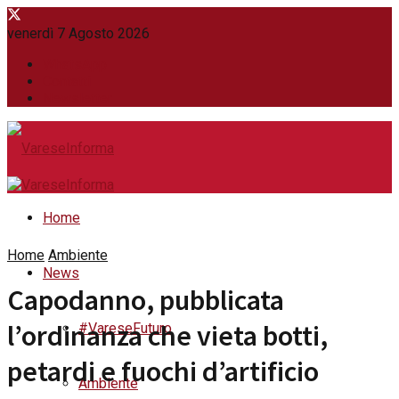
venerdì 7 Agosto 2026
WhatsApp
Contatti
Newsletter
Home
Home
Ambiente
News
Capodanno, pubblicata
l’ordinanza che vieta botti,
#VareseFuturo
petardi e fuochi d’artificio
Ambiente