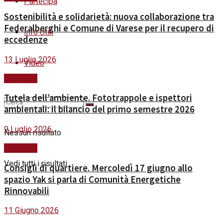
Partecipa
Sostenibilità e solidarietà: nuova collaborazione tra
Federalberghi e Comune di Varese per il recupero di
Info Utili
eccedenze
13 Luglio 2026
Video
Ambiente
Tutela dell’ambiente. Fototrappole e ispettori
ambientali: il bilancio del primo semestre 2026
9 Luglio 2026
Nessun risultato
Ambiente
Vedi tutti i risultati
Consigli di quartiere. Mercoledì 17 giugno allo
spazio Yak si parla di Comunità Energetiche
Rinnovabili
11 Giugno 2026