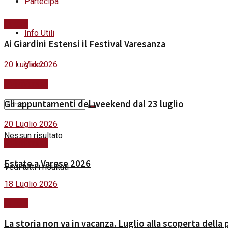
Partecipa
Cultura
Info Utili
Ai Giardini Estensi il Festival Varesanza
20 Luglio 2026
Video
#ViviVarese
Gli appuntamenti del weekend dal 23 luglio
20 Luglio 2026
Nessun risultato
#ViviVarese
Estate a Varese 2026
Vedi tutti i risultati
18 Luglio 2026
Cultura
La storia non va in vacanza. Luglio alla scoperta della 