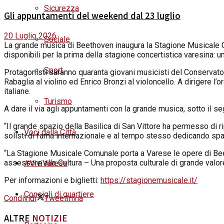
Sicurezza
Gli appuntamenti del weekend dal 23 luglio
20 Luglio 2026
Sociale
La grande musica di Beethoven inaugura la Stagione Musicale
disponibili per la prima della stagione concertistica varesina: 
Sport
Protagonisti saranno quaranta giovani musicisti del Conservator
Rabaglia al violino ed Enrico Bronzi al violoncello. A dirigere l’
italiane.
Turismo
A dare il via agli appuntamenti con la grande musica, sotto il se
“Il grande spazio della Basilica di San Vittore ha permesso di 
Voci dalla Città
solisti di fama internazionale e al tempo stesso dedicando spazi
“La Stagione Musicale Comunale porta a Varese le opere di Beeth
assessore alla Cultura – Una proposta culturale di grande valore
#ViviVarese
Per informazioni e biglietti:
https://stagionemusicale.it/
Consigli di quartiere
Condividi
Tweet
Invia
ALTRE
NOTIZIE