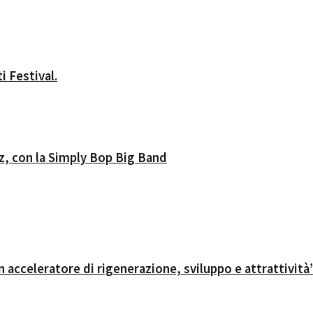
i Festival.
zz, con la Simply Bop Big Band
 acceleratore di rigenerazione, sviluppo e attrattività