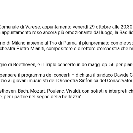
 Comunale di Varese: appuntamento venerdì 29
ottobre
alle 20.30
un appuntamento reso ancora più emozionante dal luogo, la Basilica
io di Milano insieme al Trio di Parma, il pluripremiato compless
orchestra Pietro Mianiti, compositore e direttore d’orchestra che h
gno di Beethoven, è il Triplo concerto in do magg. op. 56 per pianof
ripensare il programma dei concerti – dichiara il sindaco Davide 
o ai giovani musicisti dell’Orchestra Sinfonica del Conservatorio
oven, Bach, Mozart, Poulenc, Vivaldi, con solisti e interpreti c
, per ripartire nel segno della bellezza”.