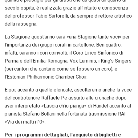
secolo ospita, è realizzata grazie all’intuito e conoscenza
del professor Fabio Sartorelli, da sempre direttore artistico
della rassegna.
La Stagione quest’anno sarà «una Stagione tante voci» per
l’importanza dei gruppi corali in cartellone. Ben quattro,
infatti, saranno i cori coinvolti: il Coro Lirico Sinfonico di
Parma e dell’Emilia-Romagna, Vox Luminis, i King’s Singers
(sei cantori che cantano come se fossero un coro), e
l’Estonian Philharmonic Chamber Choir.
E poi, accanto a quelle elencate, ascolteremo anche la voce
del controtenore Raffaele Pe assurto alle cronache dopo
aver interpretato «Lascia ch’io pianga» di Händel accanto al
pianista Stefano Bollani nella fortunata trasmissione RAI
«Via dei matti n°0».
Per i programmi dettagliati, l’acquisto di biglietti e