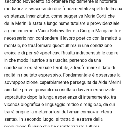
secondo Novecento ad ottenere rapidamente la notorietà
mediatica e sviscerando due fondamentali aspetti della sua
esistenza. Innanzitutto, come suggeriva Maria Corti, che
della Merini è stata a lungo nume tutelare e provvidenziale
argine insieme a Vanni Scheiwiller e a Giorgio Manganelli, è
necessario non confondere il lavoro poetico con la malattia
mentale, né trasformare quest’ultima in una condizione
eroica e di per sé «poetica». Risulta indispensabile capire
in che modo l’autrice sia riuscita, partendo da una
condizione esistenziale terribile, a trasformare il dato di
realtà in risultato espressivo. Fondamentale è osservare la
sovrapposizione, caparbiamente perseguita da Alda Merini
sin dalle prove giovanili ma risultata davvero essenziale
soprattutto dopo la lunga esperienza di internamento, tra
vicenda biografica e linguaggio mitico e religioso, da cui
trarrà origine la metamorfosi del «manicomio» in «terra
santa». In secondo luogo, si tratta di estrarre dalla
produzione fluviale che ha caratterizzato l’ultima,