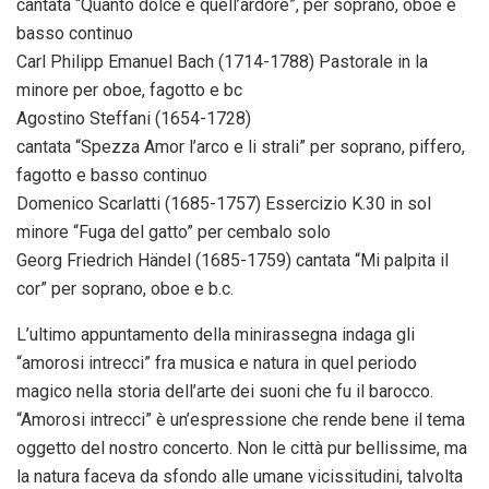
cantata “Quanto dolce è quell’ardore”, per soprano, oboe e
basso continuo
Carl Philipp Emanuel Bach (1714-1788) Pastorale in la
minore per oboe, fagotto e bc
Agostino Steffani (1654-1728)
cantata “Spezza Amor l’arco e li strali” per soprano, piffero,
fagotto e basso continuo
Domenico Scarlatti (1685-1757) Essercizio K.30 in sol
minore “Fuga del gatto” per cembalo solo
Georg Friedrich Händel (1685-1759) cantata “Mi palpita il
cor” per soprano, oboe e b.c.
L’ultimo appuntamento della minirassegna indaga gli
“amorosi intrecci” fra musica e natura in quel periodo
magico nella storia dell’arte dei suoni che fu il barocco.
“Amorosi intrecci” è un’espressione che rende bene il tema
oggetto del nostro concerto. Non le città pur bellissime, ma
la natura faceva da sfondo alle umane vicissitudini, talvolta