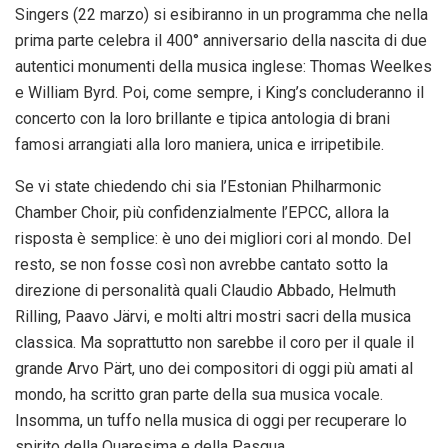
Singers (22 marzo) si esibiranno in un programma che nella
prima parte celebra il 400° anniversario della nascita di due
autentici monumenti della musica inglese: Thomas Weelkes
e William Byrd. Poi, come sempre, i King’s concluderanno il
concerto con la loro brillante e tipica antologia di brani
famosi arrangiati alla loro maniera, unica e irripetibile.
Se vi state chiedendo chi sia l’Estonian Philharmonic
Chamber Choir, più confidenzialmente l’EPCC, allora la
risposta è semplice: è uno dei migliori cori al mondo. Del
resto, se non fosse così non avrebbe cantato sotto la
direzione di personalità quali Claudio Abbado, Helmuth
Rilling, Paavo Järvi, e molti altri mostri sacri della musica
classica. Ma soprattutto non sarebbe il coro per il quale il
grande Arvo Pärt, uno dei compositori di oggi più amati al
mondo, ha scritto gran parte della sua musica vocale.
Insomma, un tuffo nella musica di oggi per recuperare lo
spirito della Quaresima e della Pasqua.