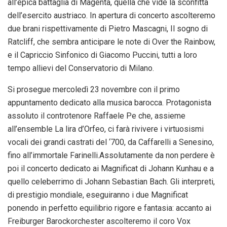
all’epica battaglia di Magenta, quella che vide la sconfitta
dell’esercito austriaco. In apertura di concerto ascolteremo
due brani rispettivamente di Pietro Mascagni, Il sogno di
Ratcliff, che sembra anticipare le note di Over the Rainbow,
e il Capriccio Sinfonico di Giacomo Puccini, tutti a loro
tempo allievi del Conservatorio di Milano.
Si prosegue mercoledì 23 novembre con il primo
appuntamento dedicato alla musica barocca. Protagonista
assoluto il controtenore Raffaele Pe che, assieme
all’ensemble La lira d’Orfeo, ci farà rivivere i virtuosismi
vocali dei grandi castrati del ‘700, da Caffarelli a Senesino,
fino all’immortale Farinelli.Assolutamente da non perdere è
poi il concerto dedicato ai Magnificat di Johann Kunhau e a
quello celeberrimo di Johann Sebastian Bach. Gli interpreti,
di prestigio mondiale, eseguiranno i due Magnificat
ponendo in perfetto equilibrio rigore e fantasia: accanto ai
Freiburger Barockorchester ascolteremo il coro Vox