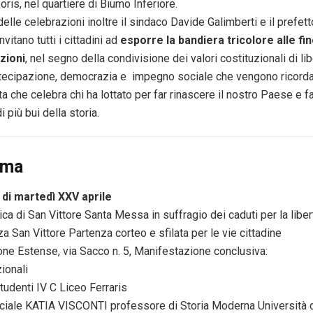
oris, nel quartiere di Biumo Inferiore.
elle celebrazioni inoltre il sindaco Davide Galimberti e il prefet
vitano tutti i cittadini ad
esporre la bandiera tricolore alle fi
zioni
, nel segno della condivisione dei valori costituzionali di lib
tecipazione, democrazia e impegno sociale che vengono ricordat
ta che celebra chi ha lottato per far rinascere il nostro Paese e f
 più bui della storia.
mma
 di martedì XXV aprile
ica di San Vittore Santa Messa in suffragio dei caduti per la liber
a San Vittore Partenza corteo e sfilata per le vie cittadine
one Estense, via Sacco n. 5, Manifestazione conclusiva:
zionali
tudenti IV C Liceo Ferraris
fficiale KATIA VISCONTI professore di Storia Moderna Università d