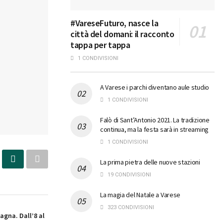
#VareseFuturo, nasce la
città del domani: il racconto
tappa per tappa
1 CONDIVISIONI
A Varese i parchi diventano aule studio
1 CONDIVISIONI
Falò di Sant’Antonio 2021. La tradizione
continua, ma la festa sarà in streaming
1 CONDIVISIONI
La prima pietra delle nuove stazioni
19 CONDIVISIONI
La magia del Natale a Varese
323 CONDIVISIONI
agna. Dall’8 al