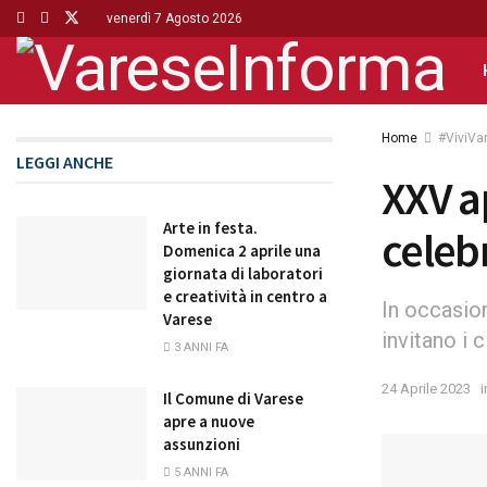
venerdì 7 Agosto 2026
Home
#ViviVa
LEGGI ANCHE
XXV a
Arte in festa.
celeb
Domenica 2 aprile una
giornata di laboratori
e creatività in centro a
In occasion
Varese
invitano i 
3 ANNI FA
24 Aprile 2023
i
Il Comune di Varese
apre a nuove
assunzioni
5 ANNI FA