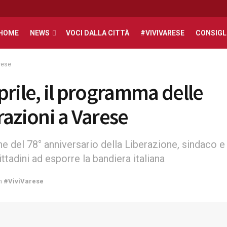
HOME
NEWS
VOCI DALLA CITTÀ
#VIVIVARESE
CONSIGL
rese
prile, il programma delle
razioni a Varese
e del 78° anniversario della Liberazione, sindaco e
cittadini ad esporre la bandiera italiana
n
#ViviVarese