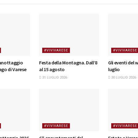
#VIVIVARESE
#VIVIVARESE
canottaggio
Festa della Montagna. Dall’8
Gli eventi del
ago di Varese
al 15 agosto
luglio
31 LUGLIO 2026
30 LUGLIO 2026
#VIVIVARESE
#VIVIVARESE