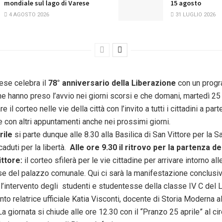
mondiale sul lago di Varese
15 agosto
4 AGOSTO 2026
31 LUGLIO 2026
rese celebra il
78° anniversario della Liberazione
con un prog
che hanno preso l’avvio nei giorni scorsi e che domani, martedì 25 
e il corteo nelle vie della città con l’invito a tutti i cittadini a par
 con altri appuntamenti anche nei prossimi giorni.
rile
si parte dunque alle 8.30 alla Basilica di San Vittore per la 
caduti per la libertà.
Alle ore 9.30 il ritrovo per la partenza de
ittore:
il corteo sfilerà per le vie cittadine per arrivare intorno all
e del palazzo comunale. Qui ci sarà la manifestazione conclusiva
, l’intervento degli studenti e studentesse della classe IV C del L
ento relatrice ufficiale Katia Visconti, docente di Storia Moderna al
 La giornata si chiude alle ore 12.30 con il “Pranzo 25 aprile” al c