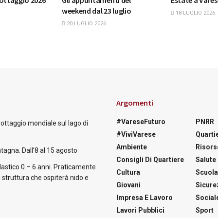
nottaggio 2026
Gli appuntamenti del
Estate a Vares
weekend dal 23 luglio
18 LUGLIO 2026
20 LUGLIO 2026
Argomenti
#VareseFuturo
PNRR
nottaggio mondiale sul lago di
#ViviVarese
Quartie
Ambiente
Risors
tagna. Dall’8 al 15 agosto
Consigli Di Quartiere
Salute
astico 0 – 6 anni. Praticamente
Cultura
Scuol
 struttura che ospiterà nido e
Giovani
Sicure
Impresa E Lavoro
Social
Lavori Pubblici
Sport