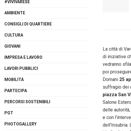
#VIVIVARESE
AMBIENTE
CONSIGLI DI QUARTIERE
CULTURA
GIOVANI
La città di Va
di iniziative 
IMPRESA E LAVORO
vedranno sfilar
LAVORI PUBBLICI
poi proseguire
Domani
25 ap
MOBILITÀ
suffragio dei 
PARTECIPA
piazza San V
PERCORSI SOSTENIBILI
Salone Estens
delle autorità
PGT
e con l’interv
PHOTOGALLERY
dell’Insubria.