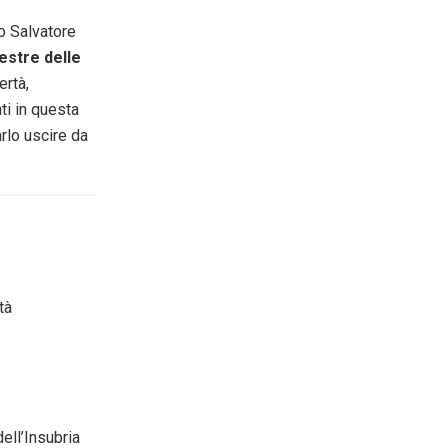
to Salvatore
nestre delle
ertà,
i in questa
arlo uscire da
tà
ell’Insubria