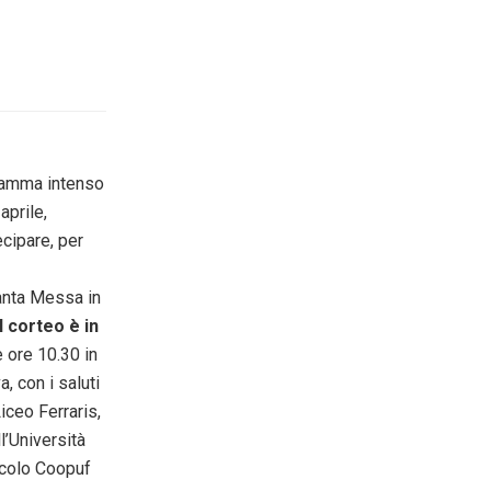
ramma intenso
aprile,
tecipare, per
Santa Messa in
l corteo è in
e ore 10.30 in
, con i saluti
iceo Ferraris,
l’Università
ircolo Coopuf