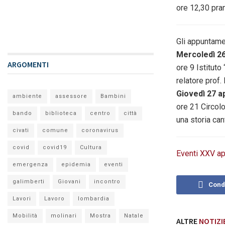
ore 12,30 pra
Gli appuntame
Mercoledì 26
ARGOMENTI
ore 9 Istituto
relatore prof
Giovedì 27 ap
ambiente
assessore
Bambini
ore 21 Circol
bando
biblioteca
centro
città
una storia can
civati
comune
coronavirus
covid
covid19
Cultura
Eventi XXV ap
emergenza
epidemia
eventi
galimberti
Giovani
incontro
Cond
Lavori
Lavoro
lombardia
Mobilità
molinari
Mostra
Natale
ALTRE
NOTIZI