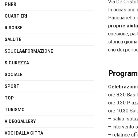
Via De Cristof
PNRR
In occasione d
QUARTIERI
Pasquariello in
proprie abita
RISORSE
coesione, par
SALUTE
storica giorna
uno dei periodi
SCUOLA&FORMAZIONE
SICUREZZA
Progra
SOCIALE
Celebrazioni
SPORT
ore 8.30 Basil
TOP
ore 9.30 Piazz
TURISMO
ore 10.30 Sal
– saluti istitu
VIDEOGALLERY
– intervento s
VOCI DALLA CITTÀ
– relatrice u