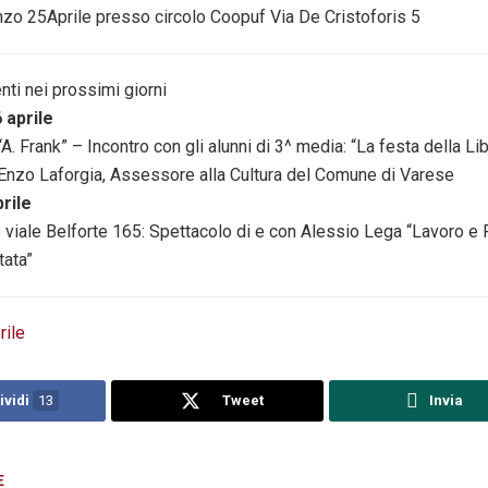
nzo 25Aprile presso circolo Coopuf Via De Cristoforis 5
nti nei prossimi giorni
 aprile
 “A. Frank” – Incontro con gli alunni di 3^ media: “La festa della L
. Enzo Laforgia, Assessore alla Cultura del Comune di Varese
rile
o viale Belforte 165: Spettacolo di e con Alessio Lega “Lavoro e
tata”
rile
ividi
13
Tweet
Invia
E