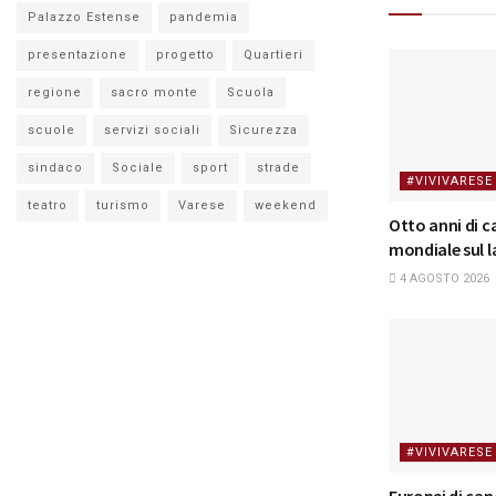
Palazzo Estense
pandemia
presentazione
progetto
Quartieri
regione
sacro monte
Scuola
scuole
servizi sociali
Sicurezza
sindaco
Sociale
sport
strade
#VIVIVARESE
teatro
turismo
Varese
weekend
Otto anni di 
mondiale sul l
4 AGOSTO 2026
#VIVIVARESE