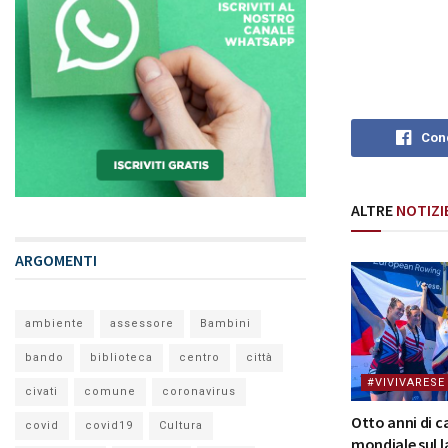
Cond
ALTRE
NOTIZI
ARGOMENTI
ambiente
assessore
Bambini
bando
biblioteca
centro
città
#VIVIVARESE
civati
comune
coronavirus
Otto anni di 
covid
covid19
Cultura
mondiale sul l