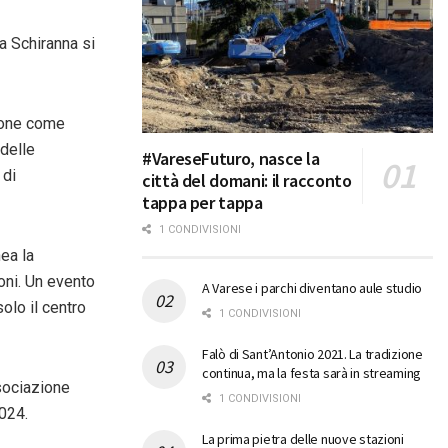
a Schiranna si
pone come
 delle
#VareseFuturo, nasce la
 di
città del domani: il racconto
tappa per tappa
1 CONDIVISIONI
nea la
oni. Un evento
A Varese i parchi diventano aule studio
olo il centro
1 CONDIVISIONI
Falò di Sant’Antonio 2021. La tradizione
continua, ma la festa sarà in streaming
ssociazione
1 CONDIVISIONI
2024.
La prima pietra delle nuove stazioni