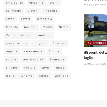
emergenza
epidemia
eventi
4 AGOSTO 2026
galimberti
Giovani
incontro
Lavori
Lavoro
lombardia
Mobilità
molinari
Mostra
Natale
Palazzo Estense
pandemia
#VIVIVARESE
presentazione
progetto
Quartieri
Gli eventi del
regione
sacro monte
Scuola
luglio
scuole
servizi sociali
Sicurezza
30 LUGLIO 2026
sindaco
Sociale
sport
strade
teatro
turismo
Varese
weekend