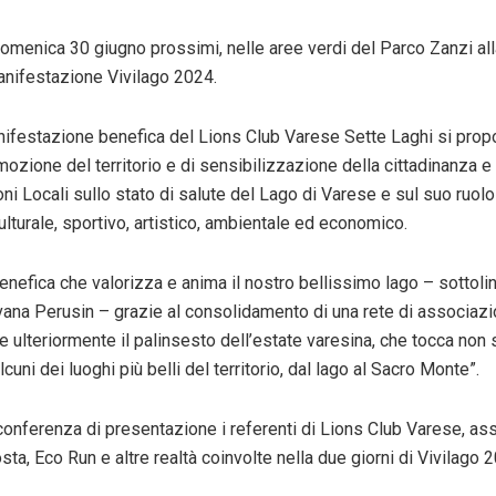
omenica 30 giugno prossimi, nelle aree verdi del Parco Zanzi all
anifestazione Vivilago 2024.
nifestazione benefica del Lions Club Varese Sette Laghi si pro
ozione del territorio e di sensibilizzazione della cittadinanza e
i Locali sullo stato di salute del Lago di Varese e sul suo ruolo
lturale, sportivo, artistico, ambientale ed economico.
benefica che valorizza e anima il nostro bellissimo lago – sottoli
vana Perusin – grazie al consolidamento di una rete di associazi
e ulteriormente il palinsesto dell’estate varesina, che tocca non s
cuni dei luoghi più belli del territorio, dal lago al Sacro Monte”.
 conferenza di presentazione i referenti di Lions Club Varese, a
a, Eco Run e altre realtà coinvolte nella due giorni di Vivilago 