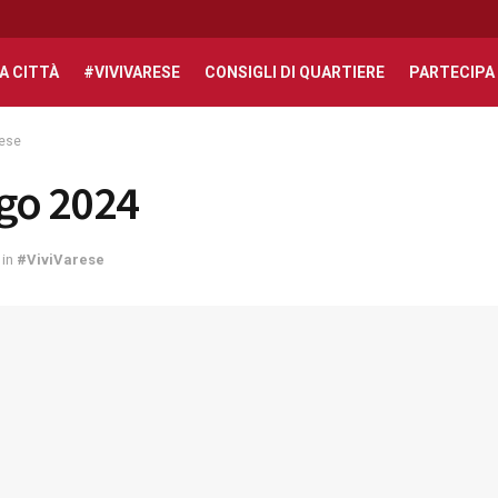
A CITTÀ
#VIVIVARESE
CONSIGLI DI QUARTIERE
PARTECIPA
rese
ago 2024
in
#ViviVarese