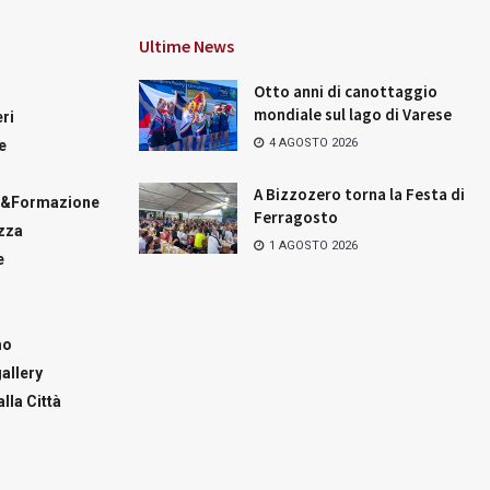
Ultime News
Otto anni di canottaggio
mondiale sul lago di Varese
ri
4 AGOSTO 2026
e
A Bizzozero torna la Festa di
a&Formazione
Ferragosto
zza
1 AGOSTO 2026
e
mo
allery
lla Città