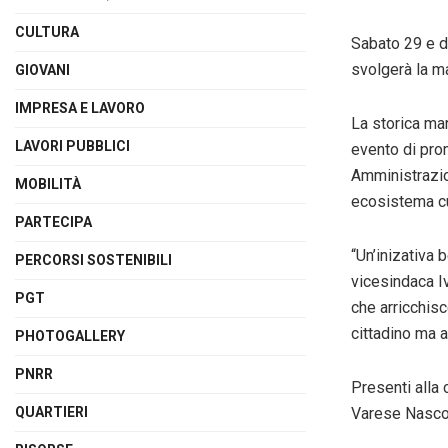
CULTURA
Sabato 29 e d
svolgerà la m
GIOVANI
IMPRESA E LAVORO
La storica ma
LAVORI PUBBLICI
evento di prom
Amministrazion
MOBILITÀ
ecosistema cu
PARTECIPA
“Un’inizativa 
PERCORSI SOSTENIBILI
vicesindaca I
PGT
che arricchisc
cittadino ma al
PHOTOGALLERY
PNRR
Presenti alla
QUARTIERI
Varese Nascost