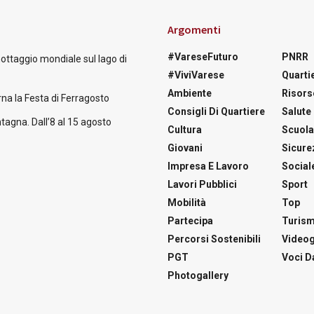
Argomenti
#VareseFuturo
PNRR
nottaggio mondiale sul lago di
#ViviVarese
Quartie
Ambiente
Risors
na la Festa di Ferragosto
Consigli Di Quartiere
Salute
tagna. Dall’8 al 15 agosto
Cultura
Scuol
Giovani
Sicure
Impresa E Lavoro
Social
Lavori Pubblici
Sport
Mobilità
Top
Partecipa
Turis
Percorsi Sostenibili
Videog
PGT
Voci Da
Photogallery