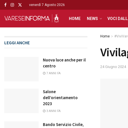
venerdì 7 Agosto 2026
HOME
NEWS
VOCI DALL
Home
#ViviVa
LEGGI ANCHE
Vivil
Nuova luce anche per il
centro
24 Giugno 2024
7 ANNI FA
Salone
dell’orientamento
2023
3 ANNI FA
Bando Servizio Civile,