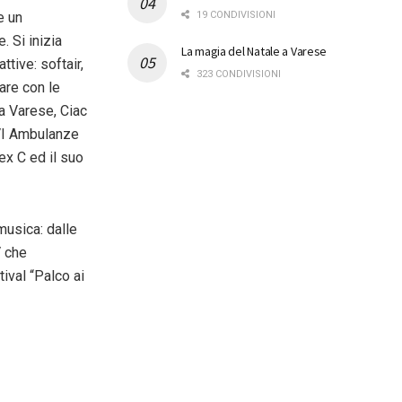
19 CONDIVISIONI
e un
. Si inizia
La magia del Natale a Varese
ttive: softair,
323 CONDIVISIONI
uare con le
Ha Varese, Ciac
VI Ambulanze
lex C ed il suo
musica: dalle
V che
ival “Palco ai