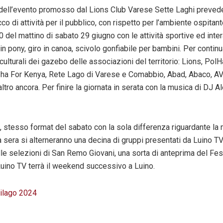
 dell’evento promosso dal Lions Club Varese Sette Laghi preved
o di attività per il pubblico, con rispetto per l’ambiente ospitante
0 del mattino di sabato 29 giugno con le attività sportive ed intera
o in pony, giro in canoa, scivolo gonfiabile per bambini. Per contin
-culturali dei gazebo delle associazioni del territorio: Lions, Pol
ha For Kenya, Rete Lago di Varese e Comabbio, Abad, Abaco, A
altro ancora. Per finire la giornata in serata con la musica di DJ A
 stesso format del sabato con la sola differenza riguardante la 
a sera si alterneranno una decina di gruppi presentati da Luino T
le selezioni di San Remo Giovani, una sorta di anteprima del Fest
Luino TV terrà il weekend successivo a Luino.
ilago 2024