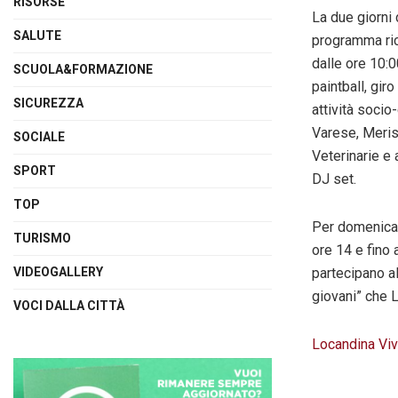
RISORSE
La due giorni
SALUTE
programma ricc
dalle ore 10:0
SCUOLA&FORMAZIONE
paintball, gir
SICUREZZA
attività socio
Varese, Meris
SOCIALE
Veterinarie e 
SPORT
DJ set.
TOP
Per domenica,
TURISMO
ore 14 e fino 
VIDEOGALLERY
partecipano al
giovani” che 
VOCI DALLA CITTÀ
Locandina Viv