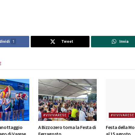
ividi
1
Tweet
Invia
E
#VIVIVARESE
#VIVIVARESE
canottaggio
A Bizzozero torna la Festa di
Festa della Mo
ago di Varese
Ferragosto
al 15 agosto