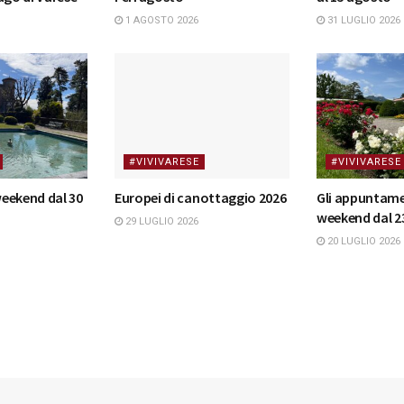
1 AGOSTO 2026
31 LUGLIO 2026
#VIVIVARESE
#VIVIVARESE
 weekend dal 30
Europei di canottaggio 2026
Gli appuntame
weekend dal 23
29 LUGLIO 2026
20 LUGLIO 2026