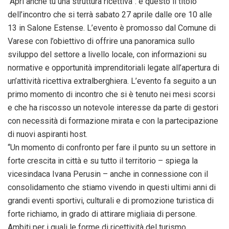
“Apri anche tu una struttura ricettiva”: è questo il titolo
dell’incontro che si terrà
sabato
27
aprile
dalle ore 10 alle
13 in Salone Estense. L’evento è promosso dal Comune di
Varese con l’obiettivo di offrire una panoramica sullo
sviluppo del settore a livello locale, con informazioni su
normative e opportunità imprenditoriali legate all’apertura di
un’attività ricettiva extralberghiera. L’evento fa seguito a un
primo momento di incontro che si è tenuto nei mesi scorsi
e che ha riscosso un notevole interesse da parte di gestori
con necessità di formazione mirata e con la partecipazione
di nuovi aspiranti host.
“Un momento di confronto per fare il punto su un settore in
forte crescita in città e su tutto il territorio – spiega la
vicesindaca Ivana Perusin – anche in connessione con il
consolidamento che stiamo vivendo in questi ultimi anni di
grandi eventi sportivi, culturali e di promozione turistica di
forte richiamo, in grado di attirare migliaia di persone.
Ambiti per i quali le forme di ricettività del turismo