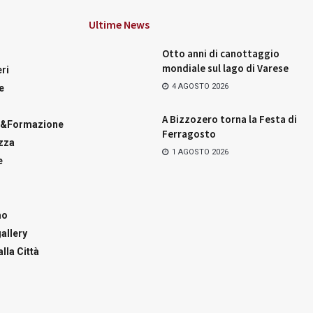
Ultime News
Otto anni di canottaggio
mondiale sul lago di Varese
ri
4 AGOSTO 2026
e
A Bizzozero torna la Festa di
a&Formazione
Ferragosto
zza
1 AGOSTO 2026
e
mo
allery
lla Città