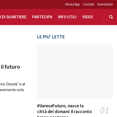
WhatsApp
Contatti
Newsletter
I DI QUARTIERE
PARTECIPA
INFO UTILI
VIDEO
LE PIU' LETTE
 il futuro
nco Ossola" e al
munemente noto
#VareseFuturo, nasce la
città del domani: il racconto