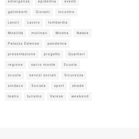
emergenza
epidemia
eventi
galimberti
Giovani
incontro
Lavori
Lavoro
lombardia
Mobilità
molinari
Mostra
Natale
Palazzo Estense
pandemia
presentazione
progetto
Quartieri
regione
sacro monte
Scuola
scuole
servizi sociali
Sicurezza
sindaco
Sociale
sport
strade
teatro
turismo
Varese
weekend