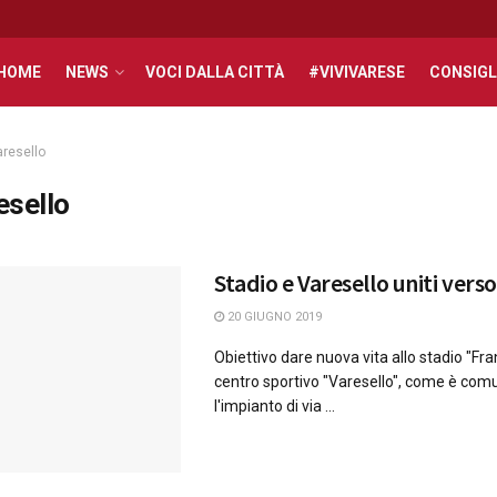
HOME
NEWS
VOCI DALLA CITTÀ
#VIVIVARESE
CONSIGL
resello
esello
Stadio e Varesello uniti verso
20 GIUGNO 2019
Obiettivo dare nuova vita allo stadio "Fra
centro sportivo "Varesello", come è co
l'impianto di via ...