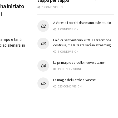
tappa per tappa
ha iniziato
1 CONDIVISIONI
i
A Varese i parchi diventano aule studio
1 CONDIVISIONI
 tempo e tanti
Falò di Sant’Antonio 2021. La tradizione
continua, ma la festa sarà in streaming
i ad allenarsi in
1 CONDIVISIONI
La prima pietra delle nuove stazioni
19 CONDIVISIONI
La magia del Natale a Varese
323 CONDIVISIONI