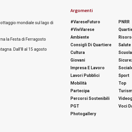
Argomenti
#VareseFuturo
PNRR
nottaggio mondiale sul lago di
#ViviVarese
Quartie
Ambiente
Risors
na la Festa di Ferragosto
Consigli Di Quartiere
Salute
tagna. Dall’8 al 15 agosto
Cultura
Scuol
Giovani
Sicure
Impresa E Lavoro
Social
Lavori Pubblici
Sport
Mobilità
Top
Partecipa
Turis
Percorsi Sostenibili
Videog
PGT
Voci Da
Photogallery