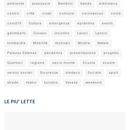
ambiente
assessore
Bambini
bando
biblioteca
centro
città
civati
comune
coronavirus
covid
covid19
Cultura
emergenza
epidemia
eventi
galimberti
Giovani
incontro
Lavori
Lavoro
lombardia
Mobilità
molinari
Mostra
Natale
Palazzo Estense
pandemia
presentazione
progetto
Quartieri
regione
sacro monte
Scuola
scuole
servizi sociali
Sicurezza
sindaco
Sociale
sport
strade
teatro
turismo
Varese
weekend
LE PIU' LETTE