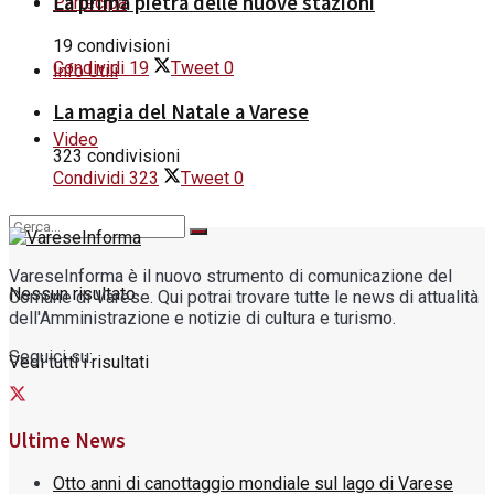
La prima pietra delle nuove stazioni
Partecipa
19 condivisioni
Condividi
19
Tweet
0
Info Utili
La magia del Natale a Varese
Video
323 condivisioni
Condividi
323
Tweet
0
VareseInforma è il nuovo strumento di comunicazione del
Nessun risultato
Comune di Varese. Qui potrai trovare tutte le news di attualità
dell'Amministrazione e notizie di cultura e turismo.
Seguici su:
Vedi tutti i risultati
Ultime News
Otto anni di canottaggio mondiale sul lago di Varese