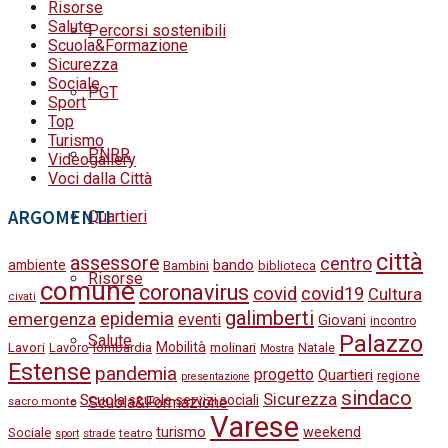
Risorse
Salute
Percorsi sostenibili
Scuola&Formazione
Sicurezza
Sociale
PGT
Sport
Top
Turismo
PNRR
Videogallery
Voci dalla Città
ARGOMENTI
Quartieri
città
assessore
centro
bando
ambiente
Bambini
biblioteca
Risorse
comune
coronavirus
covid
covid19
Cultura
civati
galimberti
epidemia
emergenza
eventi
Giovani
incontro
Palazzo
Salute
Lavori
Mobilità
molinari
Lavoro
lombardia
Natale
Mostra
Estense
pandemia
progetto
Quartieri
regione
presentazione
sindaco
Sicurezza
Scuola
scuole
servizi sociali
Scuola&Formazione
sacro monte
Varese
turismo
weekend
Sociale
strade
teatro
sport