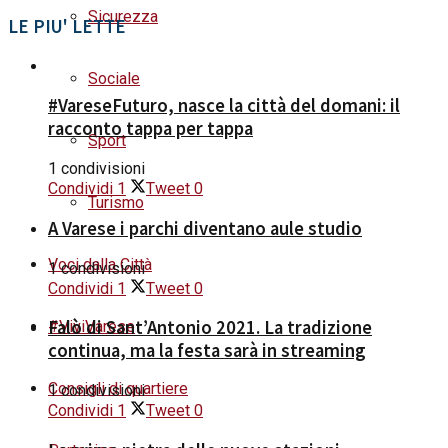
Sicurezza
LE PIU' LETTE
Sociale
#VareseFuturo, nasce la città del domani: il
racconto tappa per tappa
Sport
1 condivisioni
Condividi
1
Tweet
0
Turismo
A Varese i parchi diventano aule studio
Voci dalla Città
1 condivisioni
Condividi
1
Tweet
0
Falò di Sant’Antonio 2021. La tradizione
#ViviVarese
continua, ma la festa sarà in streaming
Consigli di quartiere
1 condivisioni
Condividi
1
Tweet
0