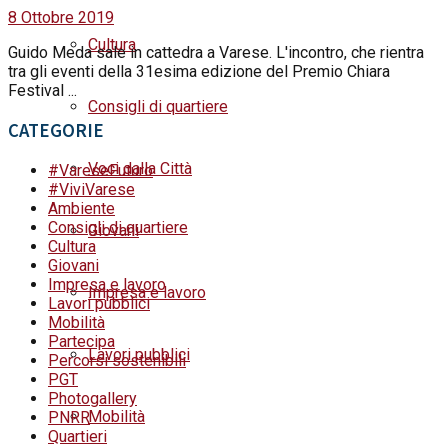
8 Ottobre 2019
Cultura
Guido Meda sale in cattedra a Varese. L'incontro, che rientra
tra gli eventi della 31esima edizione del Premio Chiara
Festival ...
Consigli di quartiere
CATEGORIE
Voci dalla Città
#VareseFuturo
#ViviVarese
Ambiente
Consigli di quartiere
Giovani
Cultura
Giovani
Impresa e lavoro
Impresa e lavoro
Lavori pubblici
Mobilità
Partecipa
Lavori pubblici
Percorsi sostenibili
PGT
Photogallery
Mobilità
PNRR
Quartieri