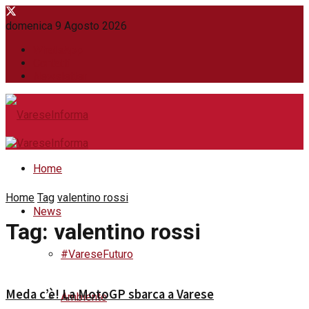
domenica 9 Agosto 2026
WhatsApp
Contatti
Newsletter
Home
Home
Tag
valentino rossi
News
Tag:
valentino rossi
#VareseFuturo
Meda c’è! La MotoGP sbarca a Varese
Ambiente