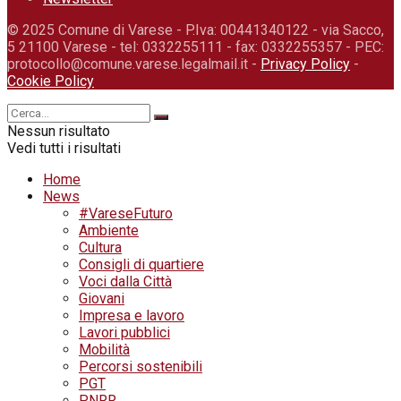
© 2025 Comune di Varese - P.Iva: 00441340122 - via Sacco,
5 21100 Varese - tel: 0332255111 - fax: 0332255357 - PEC:
protocollo@comune.varese.legalmail.it -
Privacy Policy
-
Cookie Policy
Nessun risultato
Vedi tutti i risultati
Home
News
#VareseFuturo
Ambiente
Cultura
Consigli di quartiere
Voci dalla Città
Giovani
Impresa e lavoro
Lavori pubblici
Mobilità
Percorsi sostenibili
PGT
PNRR