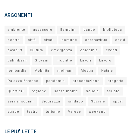
ARGOMENTI
ambiente
assessore
Bambini
bando
biblioteca
centro
città
civati
comune
coronavirus
covid
covid19
Cultura
emergenza
epidemia
eventi
galimberti
Giovani
incontro
Lavori
Lavoro
lombardia
Mobilità
molinari
Mostra
Natale
Palazzo Estense
pandemia
presentazione
progetto
Quartieri
regione
sacro monte
Scuola
scuole
servizi sociali
Sicurezza
sindaco
Sociale
sport
strade
teatro
turismo
Varese
weekend
LE PIU' LETTE