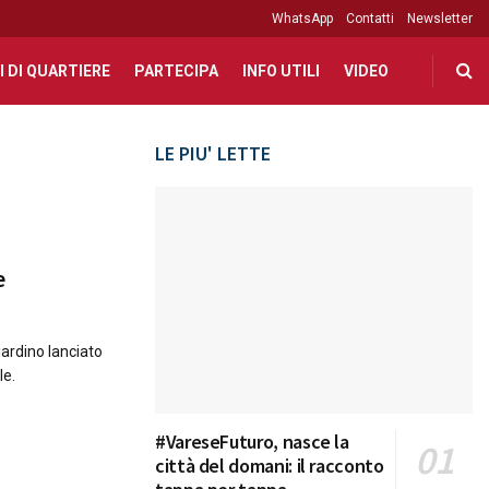
WhatsApp
Contatti
Newsletter
I DI QUARTIERE
PARTECIPA
INFO UTILI
VIDEO
LE PIU' LETTE
e
Giardino lanciato
le.
#VareseFuturo, nasce la
città del domani: il racconto