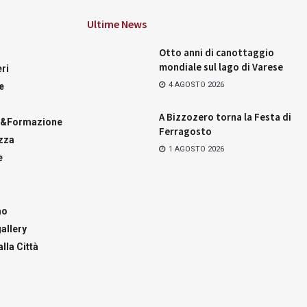
Ultime News
Otto anni di canottaggio
mondiale sul lago di Varese
ri
4 AGOSTO 2026
e
A Bizzozero torna la Festa di
a&Formazione
Ferragosto
zza
1 AGOSTO 2026
e
mo
allery
lla Città