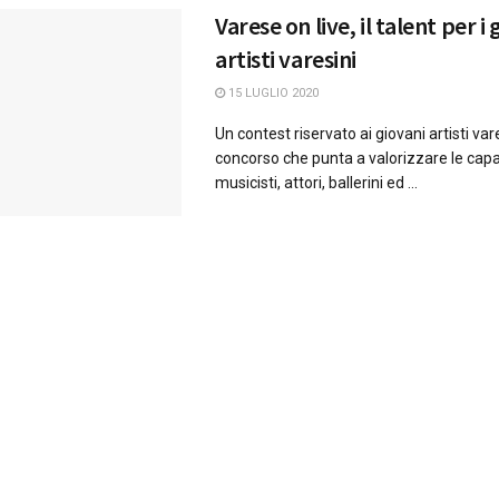
Varese on live, il talent per i
artisti varesini
15 LUGLIO 2020
Un contest riservato ai giovani artisti var
concorso che punta a valorizzare le capa
musicisti, attori, ballerini ed ...