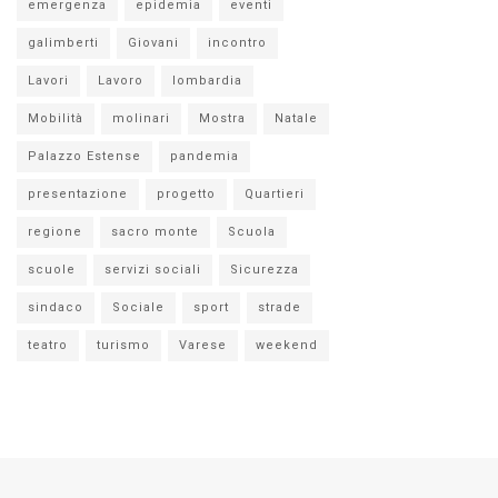
emergenza
epidemia
eventi
galimberti
Giovani
incontro
Lavori
Lavoro
lombardia
Mobilità
molinari
Mostra
Natale
Palazzo Estense
pandemia
presentazione
progetto
Quartieri
regione
sacro monte
Scuola
scuole
servizi sociali
Sicurezza
sindaco
Sociale
sport
strade
teatro
turismo
Varese
weekend