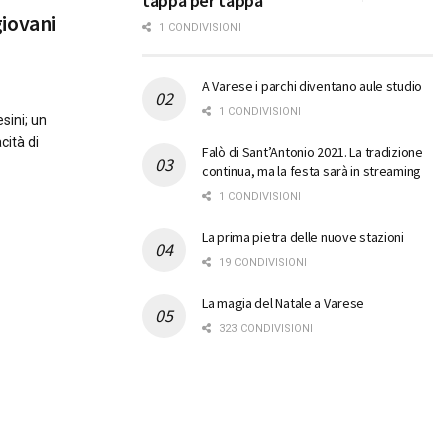
tappa per tappa
 giovani
1 CONDIVISIONI
A Varese i parchi diventano aule studio
1 CONDIVISIONI
esini; un
cità di
Falò di Sant’Antonio 2021. La tradizione
continua, ma la festa sarà in streaming
1 CONDIVISIONI
La prima pietra delle nuove stazioni
19 CONDIVISIONI
La magia del Natale a Varese
323 CONDIVISIONI