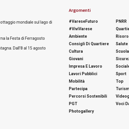
Argomenti
#VareseFuturo
PNRR
nottaggio mondiale sul lago di
#ViviVarese
Quartie
Ambiente
Risors
na la Festa di Ferragosto
Consigli Di Quartiere
Salute
tagna. Dall’8 al 15 agosto
Cultura
Scuol
Giovani
Sicure
Impresa E Lavoro
Social
Lavori Pubblici
Sport
Mobilità
Top
Partecipa
Turis
Percorsi Sostenibili
Videog
PGT
Voci Da
Photogallery