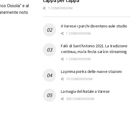
tappa per tappa
nco Ossola" e al
1 CONDIVISIONI
munemente noto
A Varese i parchi diventano aule studio
1 CONDIVISIONI
Falò di Sant’Antonio 2021. La tradizione
continua, ma la festa sarà in streaming
1 CONDIVISIONI
La prima pietra delle nuove stazioni
19 CONDIVISIONI
La magia del Natale a Varese
323 CONDIVISIONI