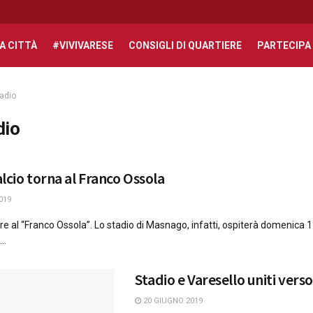
A CITTÀ
#VIVIVARESE
CONSIGLI DI QUARTIERE
PARTECIPA
adio
dio
calcio torna al Franco Ossola
019
are al “Franco Ossola”. Lo stadio di Masnago, infatti, ospiterà domenica 
..
Stadio e Varesello uniti verso
20 GIUGNO 2019