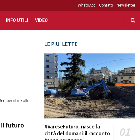
WhatsApp
Contatti
Newsletter
INFO UTILI
VIDEO
LE PIU' LETTE
15 dicembre alle
 il futuro
#VareseFuturo, nasce la
città del domani: il racconto