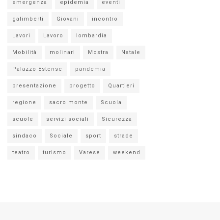
emergenza
epidemia
eventi
galimberti
Giovani
incontro
Lavori
Lavoro
lombardia
Mobilità
molinari
Mostra
Natale
Palazzo Estense
pandemia
presentazione
progetto
Quartieri
regione
sacro monte
Scuola
scuole
servizi sociali
Sicurezza
sindaco
Sociale
sport
strade
teatro
turismo
Varese
weekend