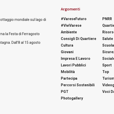
Argomenti
#VareseFuturo
PNRR
nottaggio mondiale sul lago di
#ViviVarese
Quartie
Ambiente
Risors
na la Festa di Ferragosto
Consigli Di Quartiere
Salute
tagna. Dall’8 al 15 agosto
Cultura
Scuol
Giovani
Sicure
Impresa E Lavoro
Social
Lavori Pubblici
Sport
Mobilità
Top
Partecipa
Turis
Percorsi Sostenibili
Videog
PGT
Voci Da
Photogallery