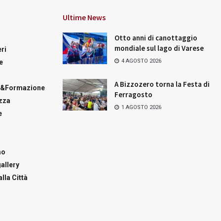
Ultime News
Otto anni di canottaggio
mondiale sul lago di Varese
ri
4 AGOSTO 2026
e
A Bizzozero torna la Festa di
a&Formazione
Ferragosto
zza
1 AGOSTO 2026
e
mo
allery
lla Città