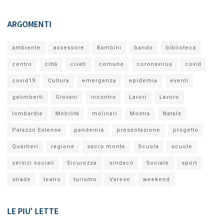
ARGOMENTI
ambiente
assessore
Bambini
bando
biblioteca
centro
città
civati
comune
coronavirus
covid
covid19
Cultura
emergenza
epidemia
eventi
galimberti
Giovani
incontro
Lavori
Lavoro
lombardia
Mobilità
molinari
Mostra
Natale
Palazzo Estense
pandemia
presentazione
progetto
Quartieri
regione
sacro monte
Scuola
scuole
servizi sociali
Sicurezza
sindaco
Sociale
sport
strade
teatro
turismo
Varese
weekend
LE PIU' LETTE