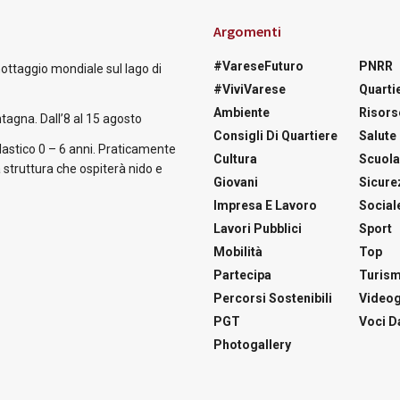
Argomenti
#VareseFuturo
PNRR
nottaggio mondiale sul lago di
#ViviVarese
Quartie
Ambiente
Risors
tagna. Dall’8 al 15 agosto
Consigli Di Quartiere
Salute
astico 0 – 6 anni. Praticamente
Cultura
Scuol
 struttura che ospiterà nido e
Giovani
Sicure
Impresa E Lavoro
Social
Lavori Pubblici
Sport
Mobilità
Top
Partecipa
Turis
Percorsi Sostenibili
Videog
PGT
Voci Da
Photogallery