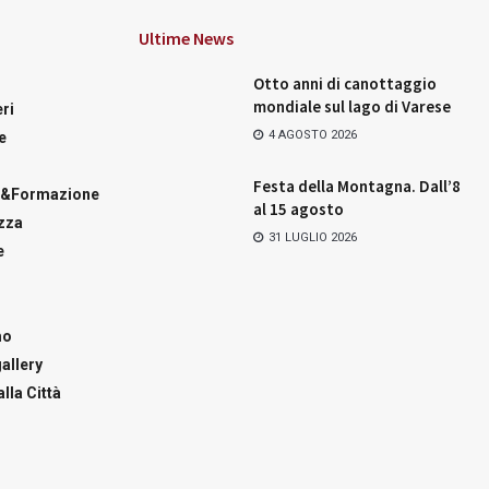
Ultime News
Otto anni di canottaggio
mondiale sul lago di Varese
ri
4 AGOSTO 2026
e
Festa della Montagna. Dall’8
a&Formazione
al 15 agosto
zza
31 LUGLIO 2026
e
mo
allery
lla Città