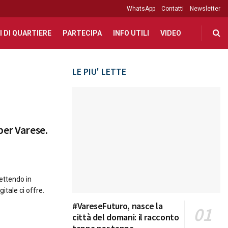
WhatsApp
Contatti
Newsletter
I DI QUARTIERE
PARTECIPA
INFO UTILI
VIDEO
LE PIU' LETTE
per Varese.
ettendo in
itale ci offre.
#VareseFuturo, nasce la
città del domani: il racconto