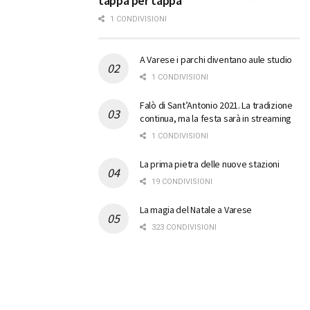
tappa per tappa
1 CONDIVISIONI
A Varese i parchi diventano aule studio
1 CONDIVISIONI
Falò di Sant’Antonio 2021. La tradizione
continua, ma la festa sarà in streaming
1 CONDIVISIONI
La prima pietra delle nuove stazioni
19 CONDIVISIONI
La magia del Natale a Varese
323 CONDIVISIONI