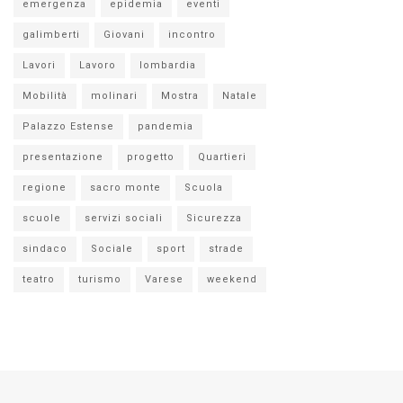
emergenza
epidemia
eventi
galimberti
Giovani
incontro
Lavori
Lavoro
lombardia
Mobilità
molinari
Mostra
Natale
Palazzo Estense
pandemia
presentazione
progetto
Quartieri
regione
sacro monte
Scuola
scuole
servizi sociali
Sicurezza
sindaco
Sociale
sport
strade
teatro
turismo
Varese
weekend