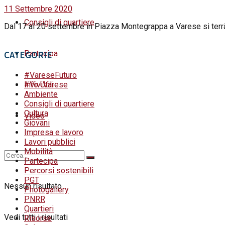
11 Settembre 2020
Consigli di quartiere
Dal 17 al 20 settembre in Piazza Montegrappa a Varese si terrà u
Partecipa
CATEGORIE
#VareseFuturo
#ViviVarese
Info Utili
Ambiente
Consigli di quartiere
Cultura
Video
Giovani
Impresa e lavoro
Lavori pubblici
Mobilità
Partecipa
Percorsi sostenibili
PGT
Nessun risultato
Photogallery
PNRR
Quartieri
Vedi tutti i risultati
Risorse