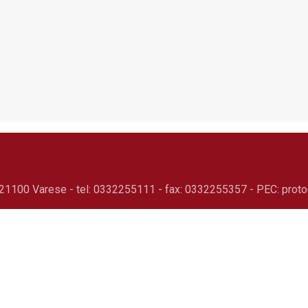
21100 Varese - tel: 0332255111 - fax: 0332255357 - PEC: proto