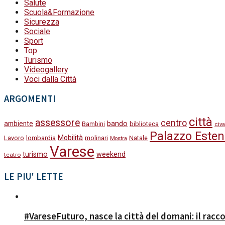
Salute
Scuola&Formazione
Sicurezza
Sociale
Sport
Top
Turismo
Videogallery
Voci dalla Città
ARGOMENTI
città
assessore
centro
bando
ambiente
Bambini
biblioteca
civa
Palazzo Esten
Mobilità
molinari
Lavoro
lombardia
Natale
Mostra
Varese
turismo
weekend
teatro
LE PIU' LETTE
#VareseFuturo, nasce la città del domani: il racc