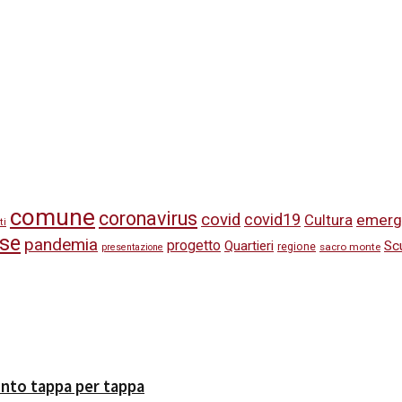
comune
coronavirus
covid
covid19
emerg
Cultura
ti
se
pandemia
progetto
Quartieri
Sc
regione
sacro monte
presentazione
onto tappa per tappa