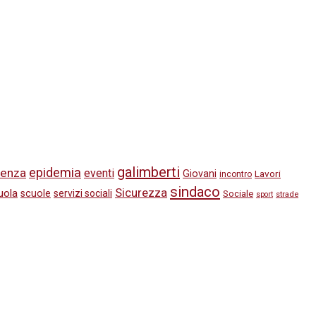
galimberti
epidemia
enza
eventi
Giovani
Lavori
incontro
sindaco
Sicurezza
uola
scuole
servizi sociali
Sociale
strade
sport