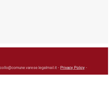
collo@comune.varese.legalmail.it -
Privacy Policy
-