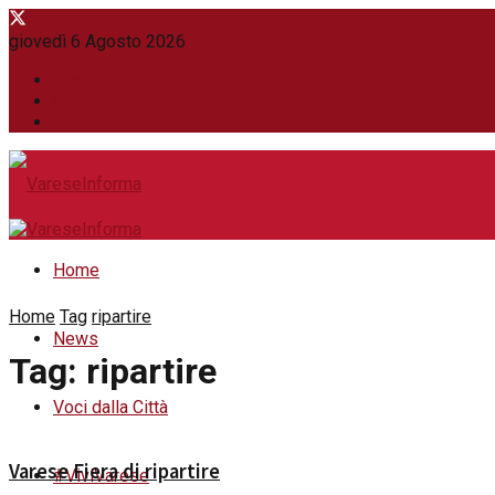
giovedì 6 Agosto 2026
WhatsApp
Contatti
Newsletter
Home
Home
Tag
ripartire
News
Tag:
ripartire
Voci dalla Città
Varese Fiera di ripartire
#ViviVarese